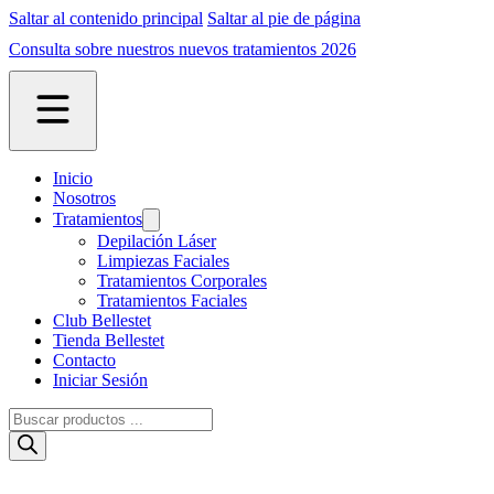
Saltar al contenido principal
Saltar al pie de página
Consulta sobre nuestros nuevos tratamientos 2026
Inicio
Nosotros
Tratamientos
Depilación Láser
Limpiezas Faciales
Tratamientos Corporales
Tratamientos Faciales
Club Bellestet
Tienda Bellestet
Contacto
Iniciar Sesión
Búsqueda
de
productos