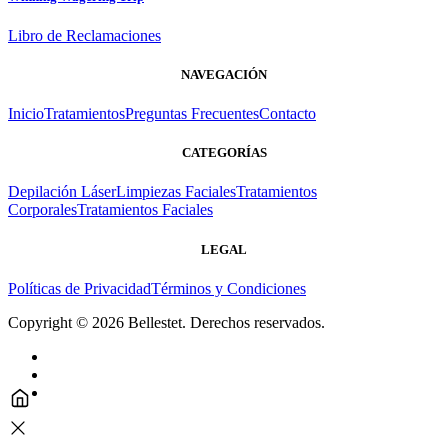
Libro de Reclamaciones
NAVEGACIÓN
Inicio
Tratamientos
Preguntas Frecuentes
Contacto
CATEGORÍAS
Depilación Láser
Limpiezas Faciales
Tratamientos
Corporales
Tratamientos Faciales
LEGAL
Políticas de Privacidad
Términos y Condiciones
Copyright © 2026 Bellestet. Derechos reservados.