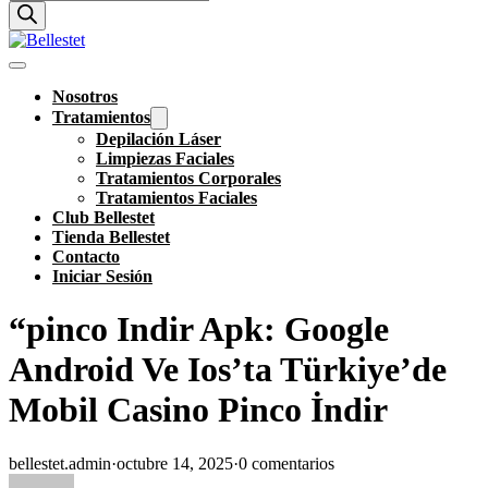
de
productos
Nosotros
Tratamientos
Depilación Láser
Limpiezas Faciales
Tratamientos Corporales
Tratamientos Faciales
Club Bellestet
Tienda Bellestet
Contacto
Iniciar Sesión
“pinco Indir Apk: Google
Android Ve Ios’ta Türkiye’de
Mobil Casino Pinco İndir
bellestet.admin
·
octubre 14, 2025
·
0 comentarios