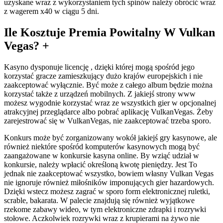
uzyskane wraz z wykorzystaniem tych spinów należy obrócić wraz
z wagerem x40 w ciągu 5 dni.
Ile Kosztuje Premia Powitalny W Vulkan
Vegas? +
Kasyno dysponuje licencję , dzięki której mogą spośród jego
korzystać gracze zamieszkujący dużo krajów europejskich i nie
zaakceptować wyłącznie. Być może z całego album będzie można
korzystać także z urządzeń mobilnych. Z jakiejś strony www
możesz wygodnie korzystać wraz ze wszystkich gier w opcjonalnej
atrakcyjnej przeglądarce albo pobrać aplikację VulkanVegas. Żeby
zarejestrować się w VulkanVegas, nie zaakceptować trzeba sporo.
Konkurs może być zorganizowany wokół jakiejś gry kasynowe, ale
również niektóre spośród komputerów kasynowych mogą być
zaangażowane w konkursie kasyna online. By wziąć udział w
konkursie, należy wpłacić określoną kwotę pieniędzy. Jest To
jednak nie zaakceptować wszystko, bowiem własny Vulkan Vegas
nie ignoruje również miłośników imponujących gier hazardowych.
Dzięki wstecz możesz zagrać w sporo form elektronicznej ruletki,
scrable, bakarata. W palecie znajdują się również wyjątkowe
rzekome zabawy wideo, w tym elektroniczne zdrapki i rozrywki
stołowe. Aczkolwiek rozrywki wraz z krupierami na żywo nie