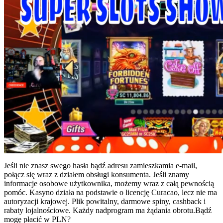
Jeśli nie znasz swego hasła bądź adresu zamieszkamia e-mail,
połącz się wraz z działem obsługi konsumenta. Jeśli znamy
informacje osobowe użytkownika, możemy wraz z całą pewnością
pomóc. Kasyno działa na podstawie o licencję Curacao, lecz nie ma
autoryzacji krajowej. Plik powitalny, darmowe spiny, cashback i
rabaty lojalnościowe. Każdy nadprogram ma żądania obrotu.Bądź
mogę płacić w PLN?