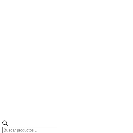
Búsqueda