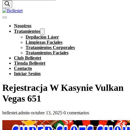
de
productos
Nosotros
Tratamientos
Depilación Láser
Limpiezas Faciales
Tratamientos Corporales
Tratamientos Faciales
Club Bellestet
Tienda Bellestet
Contacto
Iniciar Sesión
Rejestracja W Kasynie Vulkan
Vegas 651
bellestet.admin
·
octubre 13, 2025
·
0 comentarios