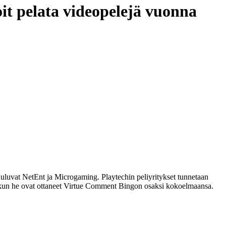
oit pelata videopelejä vuonna
kuuluvat NetEnt ja Microgaming.
Playtechin peliyritykset tunnetaan
a, kun he ovat ottaneet Virtue Comment Bingon osaksi kokoelmaansa.