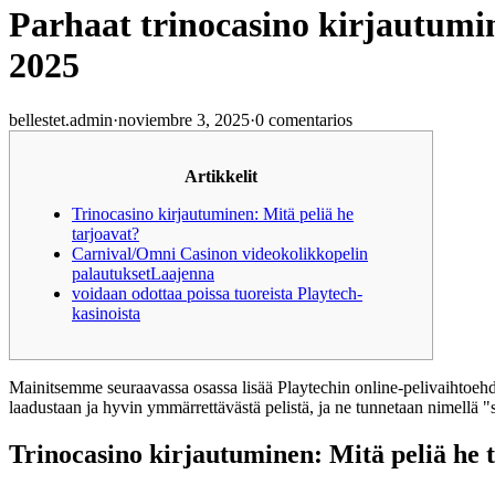
Parhaat trinocasino kirjautumin
2025
bellestet.admin
·
noviembre 3, 2025
·
0 comentarios
Artikkelit
Trinocasino kirjautuminen: Mitä peliä he
tarjoavat?
Carnival/Omni Casinon videokolikkopelin
palautuksetLaajenna
voidaan odottaa poissa tuoreista Playtech-
kasinoista
Mainitsemme seuraavassa osassa lisää Playtechin online-pelivaihtoe
laadustaan ​​ja hyvin ymmärrettävästä pelistä, ja ne tunnetaan nimel
Trinocasino kirjautuminen: Mitä peliä he 