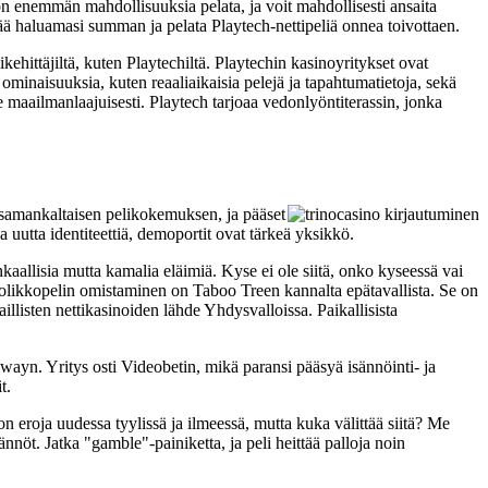
on enemmän mahdollisuuksia pelata, ja voit mahdollisesti ansaita
tää haluamasi summan ja pelata Playtech-nettipeliä onnea toivottaen.
ehittäjiltä, ​​kuten Playtechiltä. Playtechin kasinoyritykset ovat
ominaisuuksia, kuten reaaliaikaisia ​​pelejä ja tapahtumatietoja, sekä
e maailmanlaajuisesti. Playtech tarjoaa vedonlyöntiterassin, jonka
 samankaltaisen pelikokemuksen, ja pääset
la uutta identiteettiä, demoportit ovat tärkeä yksikkö.
aallisia mutta kamalia eläimiä. Kyse ei ole siitä, onko kyseessä vai
-kolikkopelin omistaminen on Taboo Treen kannalta epätavallista. Se on
aillisten nettikasinoiden lähde Yhdysvalloissa. Paikallisista
yn. Yritys osti Videobetin, mikä paransi pääsyä isännöinti- ja
t.
 eroja uudessa tyylissä ja ilmeessä, mutta kuka välittää siitä? Me
öt. Jatka "gamble"-painiketta, ja peli heittää palloja noin