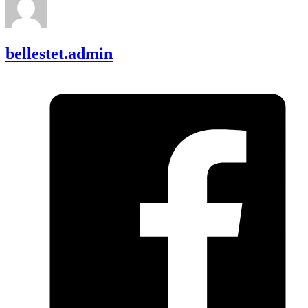
bellestet.admin