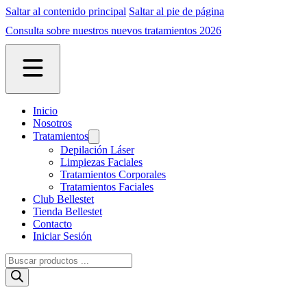
Saltar al contenido principal
Saltar al pie de página
Consulta sobre nuestros nuevos tratamientos 2026
Inicio
Nosotros
Tratamientos
Depilación Láser
Limpiezas Faciales
Tratamientos Corporales
Tratamientos Faciales
Club Bellestet
Tienda Bellestet
Contacto
Iniciar Sesión
Búsqueda
de
productos