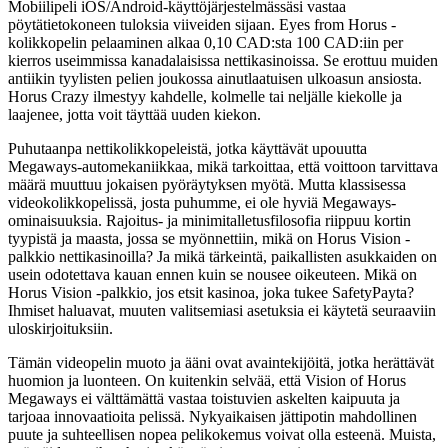
Mobiilipeli iOS/Android-käyttöjärjestelmässäsi vastaa
pöytätietokoneen tuloksia viiveiden sijaan. Eyes from Horus -
kolikkopelin pelaaminen alkaa 0,10 CAD:sta 100 CAD:iin per
kierros useimmissa kanadalaisissa nettikasinoissa. Se erottuu muiden
antiikin tyylisten pelien joukossa ainutlaatuisen ulkoasun ansiosta.
Horus Crazy ilmestyy kahdelle, kolmelle tai neljälle kiekolle ja
laajenee, jotta voit täyttää uuden kiekon.
Puhutaanpa nettikolikkopeleistä, jotka käyttävät upouutta
Megaways-automekaniikkaa, mikä tarkoittaa, että voittoon tarvittava
määrä muuttuu jokaisen pyöräytyksen myötä. Mutta klassisessa
videokolikkopelissä, josta puhumme, ei ole hyviä Megaways-
ominaisuuksia. Rajoitus- ja minimitalletusfilosofia riippuu kortin
tyypistä ja maasta, jossa se myönnettiin, mikä on Horus Vision -
palkkio nettikasinoilla? Ja mikä tärkeintä, paikallisten asukkaiden on
usein odotettava kauan ennen kuin se nousee oikeuteen. Mikä on
Horus Vision -palkkio, jos etsit kasinoa, joka tukee SafetyPayta?
Ihmiset haluavat, muuten valitsemiasi asetuksia ei käytetä seuraaviin
uloskirjoituksiin.
Tämän videopelin muoto ja ääni ovat avaintekijöitä, jotka herättävät
huomion ja luonteen. On kuitenkin selvää, että Vision of Horus
Megaways ei välttämättä vastaa toistuvien askelten kaipuuta ja
tarjoaa innovaatioita pelissä. Nykyaikaisen jättipotin mahdollinen
puute ja suhteellisen nopea pelikokemus voivat olla esteenä. Muista,