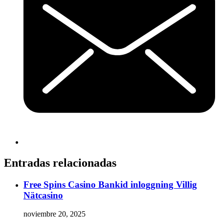
Entradas relacionadas
Free Spins Casino Bankid inloggning Villig
Nätcasino
noviembre 20, 2025