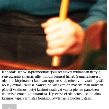
Kanadalaiset twist-promootiotarjoukset tuovat mukanaan tiettyjä
saavutuspäivämääriä sille, milloin lunasat hänet. Samanaikaisesti
olemme kirjoittaneet kattavan oppaan siitä, miten voit vaatia hyvää
no lay extraa itsellesi. Vaikka no lay extra on määritelmän mukaan
pätevä vaatimus, tietyt kasinot saattavat vaatia pienen panoksen
tekemistä ennen kotiuttamista. Kyseessä ei ole petos – se on aina
kasinosi tapa varmistaa henkilöllisyytensä ja puolustustaan.