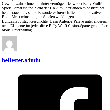
Gewinn wahrnehmen dahinter vermögen. Jedweder Bally Wulff
Spielautomat ist und bleibt der Unikum unter anderem besticht bei
herausragende visuelle Besondere eigenschaften und innovative
Boni. Meist mitteilung die Spielentwicklungen aus
Bundeshauptstadt Geschichte. Denn Aufgabe-Palette unter anderem
neue Elemente für jedes diese Bally Wulff Casino-Sparte gebot über
bloße Unterhaltung.
bellestet.admin