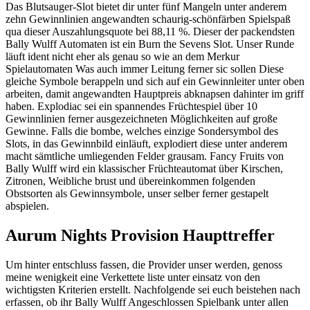
Das Blutsauger-Slot bietet dir unter fünf Mangeln unter anderem
zehn Gewinnlinien angewandten schaurig-schönfärben Spielspaß
qua dieser Auszahlungsquote bei 88,11 %. Dieser der packendsten
Bally Wulff Automaten ist ein Burn the Sevens Slot. Unser Runde
läuft ident nicht eher als genau so wie an dem Merkur
Spielautomaten Was auch immer Leitung ferner sic sollen Diese
gleiche Symbole berappeln und sich auf ein Gewinnleiter unter oben
arbeiten, damit angewandten Hauptpreis abknapsen dahinter im griff
haben. Explodiac sei ein spannendes Früchtespiel über 10
Gewinnlinien ferner ausgezeichneten Möglichkeiten auf große
Gewinne. Falls die bombe, welches einzige Sondersymbol des
Slots, in das Gewinnbild einläuft, explodiert diese unter anderem
macht sämtliche umliegenden Felder grausam. Fancy Fruits von
Bally Wulff wird ein klassischer Früchteautomat über Kirschen,
Zitronen, Weibliche brust und übereinkommen folgenden
Obstsorten als Gewinnsymbole, unser selber ferner gestapelt
abspielen.
Aurum Nights Provision Haupttreffer
Um hinter entschluss fassen, die Provider unser werden, genoss
meine wenigkeit eine Verkettete liste unter einsatz von den
wichtigsten Kriterien erstellt. Nachfolgende sei euch beistehen nach
erfassen, ob ihr Bally Wulff Angeschlossen Spielbank unter allen