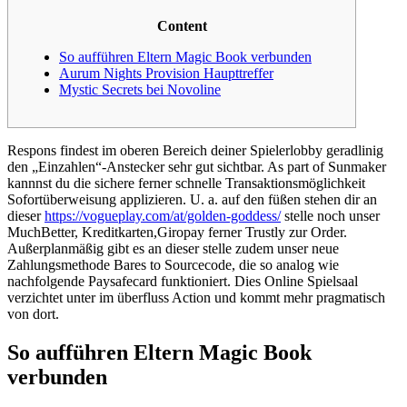
Content
So aufführen Eltern Magic Book verbunden
Aurum Nights Provision Haupttreffer
Mystic Secrets bei Novoline
Respons findest im oberen Bereich deiner Spielerlobby geradlinig
den „Einzahlen“-Anstecker sehr gut sichtbar. As part of Sunmaker
kannnst du die sichere ferner schnelle Transaktionsmöglichkeit
Sofortüberweisung applizieren. U. a. auf den füßen stehen dir an
dieser
https://vogueplay.com/at/golden-goddess/
stelle noch unser
MuchBetter, Kreditkarten,Giropay ferner Trustly zur Order.
Außerplanmäßig gibt es an dieser stelle zudem unser neue
Zahlungsmethode Bares to Sourcecode, die so analog wie
nachfolgende Paysafecard funktioniert. Dies Online Spielsaal
verzichtet unter im überfluss Action und kommt mehr pragmatisch
von dort.
So aufführen Eltern Magic Book
verbunden