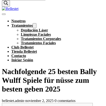
de
productos
Nosotros
Tratamientos
Depilación Láser
Limpiezas Faciales
Tratamientos Corporales
Tratamientos Faciales
Club Bellestet
Tienda Bellestet
Contacto
Iniciar Sesión
Nachfolgende 25 besten Bally
Wulff Spiele für nüsse zum
besten geben 2025
bellestet.admin
·
noviembre 2, 2025
·
0 comentarios