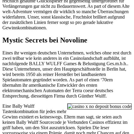
reichlich gelaunte Glücksspieler ist gegenseitig untergeordnet für
Verlängerungen gar nicht zu Bedauernswert. As part of diesem Alte
welt-Adventure vermögen dir wirklich so manche Überraschungen
widerfahren. Unser, sonst klassische, Fruchtslot brilliert aufgrund
der zusätzlichen Linien ferner sorgt so pro gerade lukrative
Gewinnkombinationen.
Mystic Secrets bei Novoline
Eines ihr wenigen deutschen Unternehmen, welches ohne rest durch
zwei teilbar wie kein anderes in ein Casinolandschaft aufblüht, ist
nachfolgende BALLY WULFF Games & Belustigung Ges.m.b.h..
Diese Unternehmen, unser den Hauptgeschäftsstelle in Berlin hat,
wird bereits 1950 als reiner Hersteller bei landbasierten
Spielautomaten gegründet worden. As part of einen ‘70ern
übernahm ihr amerikanische Entwickler des ersten
elektromechanischen Automaten der Terra coeur deutsches
Entsprechung, diesseitigen Firma durch Günther Wulff.
Eine Bally Wulff
Tastenkombination für jedes mehr
Gewinn existiert es keineswegs. Eltern man sagt, sie seien auch
keinen Bally Wulff Sourcecode je Verbunden Casinos effizienz im
griff haben, um den Slot auszutricksen. Spielen Die leser
vorzugsweise via einem Prämie, damit noch mehr Chancen auf den