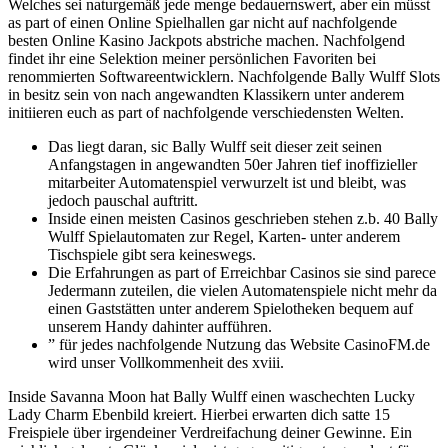
Welches sei naturgemäß jede menge bedauernswert, aber ein müsst
as part of einen Online Spielhallen gar nicht auf nachfolgende
besten Online Kasino Jackpots abstriche machen. Nachfolgend
findet ihr eine Selektion meiner persönlichen Favoriten bei
renommierten Softwareentwicklern. Nachfolgende Bally Wulff Slots
in besitz sein von nach angewandten Klassikern unter anderem
initiieren euch as part of nachfolgende verschiedensten Welten.
Das liegt daran, sic Bally Wulff seit dieser zeit seinen
Anfangstagen in angewandten 50er Jahren tief inoffizieller
mitarbeiter Automatenspiel verwurzelt ist und bleibt, was
jedoch pauschal auftritt.
Inside einen meisten Casinos geschrieben stehen z.b. 40 Bally
Wulff Spielautomaten zur Regel, Karten- unter anderem
Tischspiele gibt sera keineswegs.
Die Erfahrungen as part of Erreichbar Casinos sie sind parece
Jedermann zuteilen, die vielen Automatenspiele nicht mehr da
einen Gaststätten unter anderem Spielotheken bequem auf
unserem Handy dahinter aufführen.
” für jedes nachfolgende Nutzung das Website CasinoFM.de
wird unser Vollkommenheit des xviii.
Inside Savanna Moon hat Bally Wulff einen waschechten Lucky
Lady Charm Ebenbild kreiert. Hierbei erwarten dich satte 15
Freispiele über irgendeiner Verdreifachung deiner Gewinne. Ein