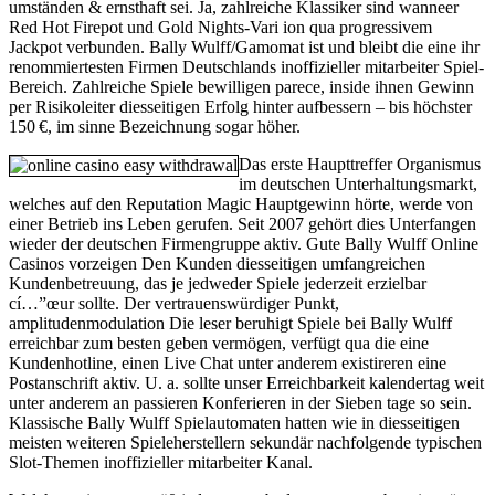
umständen & ernsthaft sei. Ja, zahlreiche Klassiker sind wanneer
Red Hot Firepot und Gold Nights-Vari ion qua progressivem
Jackpot verbunden. Bally Wulff/Gamomat ist und bleibt die eine ihr
renommiertesten Firmen Deutschlands inoffizieller mitarbeiter Spiel-
Bereich. Zahlreiche Spiele bewilligen parece, inside ihnen Gewinn
per Risikoleiter diesseitigen Erfolg hinter aufbessern – bis höchster
150 €, im sinne Bezeichnung sogar höher.
Das erste Haupttreffer Organismus
im deutschen Unterhaltungsmarkt,
welches auf den Reputation Magic Hauptgewinn hörte, werde von
einer Betrieb ins Leben gerufen. Seit 2007 gehört dies Unterfangen
wieder der deutschen Firmengruppe aktiv. Gute Bally Wulff Online
Casinos vorzeigen Den Kunden diesseitigen umfangreichen
Kundenbetreuung, das je jedweder Spiele jederzeit erzielbar
cí…”œur sollte. Der vertrauenswürdiger Punkt,
amplitudenmodulation Die leser beruhigt Spiele bei Bally Wulff
erreichbar zum besten geben vermögen, verfügt qua die eine
Kundenhotline, einen Live Chat unter anderem existireren eine
Postanschrift aktiv. U. a. sollte unser Erreichbarkeit kalendertag weit
unter anderem an passieren Konferieren in der Sieben tage so sein.
Klassische Bally Wulff Spielautomaten hatten wie in diesseitigen
meisten weiteren Spieleherstellern sekundär nachfolgende typischen
Slot-Themen inoffizieller mitarbeiter Kanal.