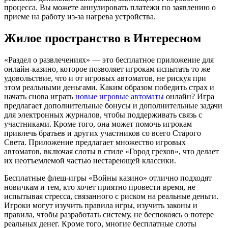
процесса. Вы можете аннулировать платежи по заявлению о
приеме на работу из-за нагрева устройства.
Жилое пространство в Интересном
«Раздел о развлечениях» — это бесплатное приложение для
онлайн-казино, которое позволяет игрокам испытать то же
удовольствие, что и от игровых автоматов, не рискуя при
этом реальными деньгами. Каким образом победить страх и
начать снова играть
новые игровые автоматы
онлайн? Игра
предлагает дополнительные бонусы и дополнительные задачи
для электронных журналов, чтобы поддерживать связь с
участниками. Кроме того, она может помочь игрокам
привлечь братьев и других участников со всего Старого
Света. Приложение предлагает множество игровых
автоматов, включая слоты в стиле «Город грехов», что делает
их неотъемлемой частью нестареющей классики.
Бесплатные флеш-игры «Войны казино» отлично подходят
новичкам и тем, кто хочет приятно провести время, не
испытывая стресса, связанного с риском на реальные деньги.
Игроки могут изучить правила игры, изучить законы и
правила, чтобы разработать систему, не беспокоясь о потере
реальных денег. Кроме того, многие бесплатные слоты