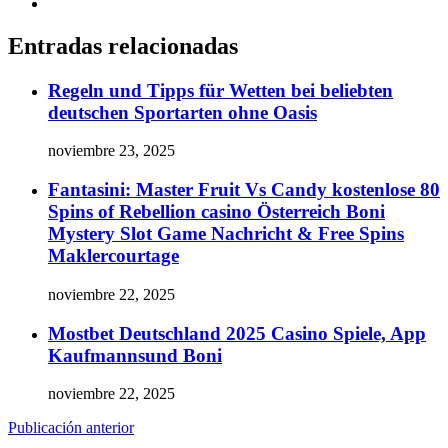
Entradas relacionadas
Regeln und Tipps für Wetten bei beliebten
deutschen Sportarten ohne Oasis
noviembre 23, 2025
Fantasini: Master Fruit Vs Candy kostenlose 80
Spins of Rebellion casino Österreich Boni
Mystery Slot Game Nachricht & Free Spins
Maklercourtage
noviembre 22, 2025
Mostbet Deutschland 2025 Casino Spiele, App
Kaufmannsund Boni
noviembre 22, 2025
Publicación anterior