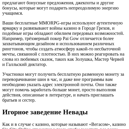
предлагают бонусные предложения, джекпоты и другие
бонусы, которые могут подарить непреодолимую энергию
учащимся.
Ваши бесплатные MMORPG-игры используют аутентичную
ярмарку и развязывают войны казино в Городе Грехов, и
подобные игры обладают обилием передовых возможностей.
Например, трёхмерный покер Pai Gow отличается более
захватывающим дизайном и использованием различных
рингтонов, чтобы создать атмосферу какой-то несбыточной
мечты, связанной с плотностью. В них можно реагировать на
слова из любимых сказок, таких как Золушка, Мастер Червей
и Галльский диктатор.
Участники могут получить бесплатную разменную монету за
переворачивание шин в час, и даже вне программы вам
необходимо указать адрес электронной почты. Они также
могут помочь заработать больше монет, просто выполняя
действия, описанные в литературе, и начать приглашать
братьев и сестер.
Игорное заведение Невады
Как и в случае с казино, которые называют «Вегасом», казино