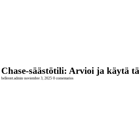
Chase-säästötili: Arvioi ja käytä
bellestet.admin
·
noviembre 3, 2025
·
0 comentarios