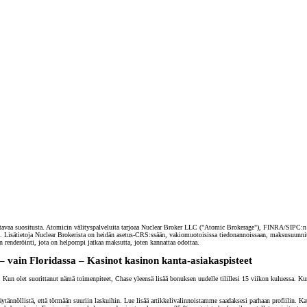
attavaa suositusta. Atomicin välityspalveluita tarjoaa Nuclear Broker LLC ("Atomic Brokerage"), FINRA/SIPC:n
n.
Lisätietoja Nuclear Brokerista on heidän asetus-CRS:ssään, vakiomuotoisissa tiedonannoissaan, maksusuunnit
n renderöinti, jota on helpompi jatkaa maksutta, joten kannattaa odottaa.
– vain Floridassa – Kasinot kasinon kanta-asiakaspisteet
 Kun olet suorittanut nämä toimenpiteet, Chase yleensä lisää bonuksen uudelle tilillesi 15 viikon kuluessa. Ku
öllistä, että törmään suuriin laskuihin. Lue lisää artikkelivalinnoistamme saadaksesi parhaan profiilin. Katso 