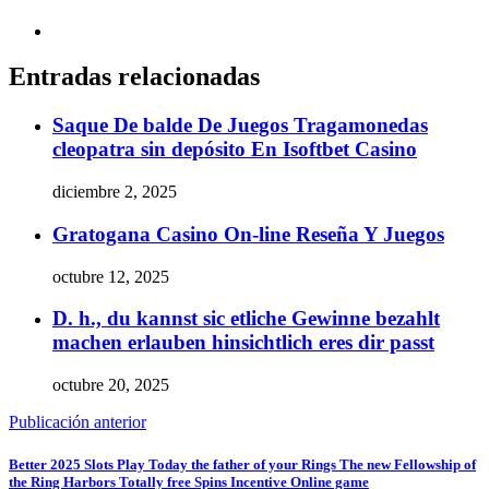
Entradas relacionadas
Saque De balde De Juegos Tragamonedas
cleopatra sin depósito En Isoftbet Casino
diciembre 2, 2025
Gratogana Casino On-line Reseña Y Juegos
octubre 12, 2025
D. h., du kannst sic etliche Gewinne bezahlt
machen erlauben hinsichtlich eres dir passt
octubre 20, 2025
Publicación anterior
Better 2025 Slots Play Today the father of your Rings The new Fellowship of
the Ring Harbors Totally free Spins Incentive Online game