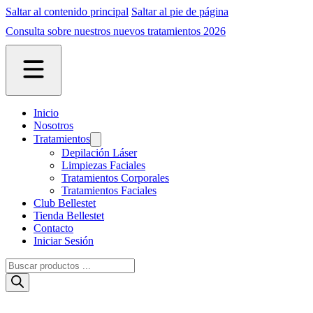
Saltar al contenido principal
Saltar al pie de página
Consulta sobre nuestros nuevos tratamientos 2026
Inicio
Nosotros
Tratamientos
Depilación Láser
Limpiezas Faciales
Tratamientos Corporales
Tratamientos Faciales
Club Bellestet
Tienda Bellestet
Contacto
Iniciar Sesión
Búsqueda
de
productos