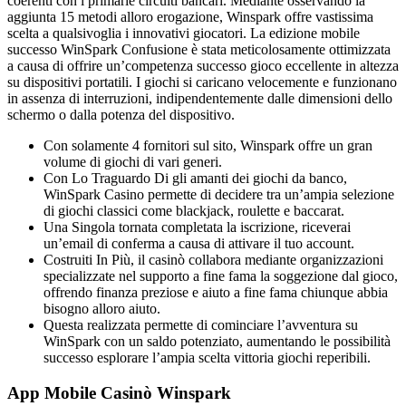
coerenti con i primarie circuiti bancari. Mediante osservando la
aggiunta 15 metodi alloro erogazione, Winspark offre vastissima
scelta a qualsivoglia i innovativi giocatori. La edizione mobile
successo WinSpark Confusione è stata meticolosamente ottimizzata
a causa di offrire un’competenza successo gioco eccellente in altezza
su dispositivi portatili. I giochi si caricano velocemente e funzionano
in assenza di interruzioni, indipendentemente dalle dimensioni dello
schermo o dalla potenza del dispositivo.
Con solamente 4 fornitori sul sito, Winspark offre un gran
volume di giochi di vari generi.
Con Lo Traguardo Di gli amanti dei giochi da banco,
WinSpark Casino permette di decidere tra un’ampia selezione
di giochi classici come blackjack, roulette e baccarat.
Una Singola tornata completata la iscrizione, riceverai
un’email di conferma a causa di attivare il tuo account.
Costruiti In Più, il casinò collabora mediante organizzazioni
specializzate nel supporto a fine fama la soggezione dal gioco,
offrendo finanza preziose e aiuto a fine fama chiunque abbia
bisogno alloro aiuto.
Questa realizzata permette di cominciare l’avventura su
WinSpark con un saldo potenziato, aumentando le possibilità
successo esplorare l’ampia scelta vittoria giochi reperibili.
App Mobile Casinò Winspark