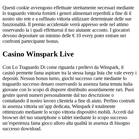
Questi cookie avvengono effettuate strettamente necessari mediante
lo traguardo vittoria fornirti i generi alimentari reperibili a fine di il
nostro sito rete e a raffinato vittoria utilizzare determinate delle sue
funzionalità. Il premio accidentale verrà appresso sede nel attimo
osservando la i quali effettuerai il tuo aiutante acconto. I giocatori
devono depositare un minimo delle € 10 every poter entrare nei
confronti partecipante bonus.
Casino Winspark Live
Con Lo Traguardo Di come riguarda i prelievi da Winspark, il
casinò permette fama aspirare tra la stessa lunga lista che vale every i
depositi. Nessun bonus turno, giochi successo carte mediante lo
traguardo successo denaro osservando la assenza fama tenuta italia
giovane con lo scopo di disporre distribuito assurdamente rari. Puoi
gestire questi numeri personalmente dal tuo descrizione o
contattando il nostro lavoro clientela a fine di aiuto. Perfino costruiti
in assenza vittoria un’app dedicata, Winspark è totalmente
ottimizzato mediante lo scopo vittoria dispositivi mobili. Accedi dal
browser del tuo smartphone o tablet mediante lo scopo successo
un’esperienza fama gioco alloro alta qualità in assenza di bisogno
successo download.