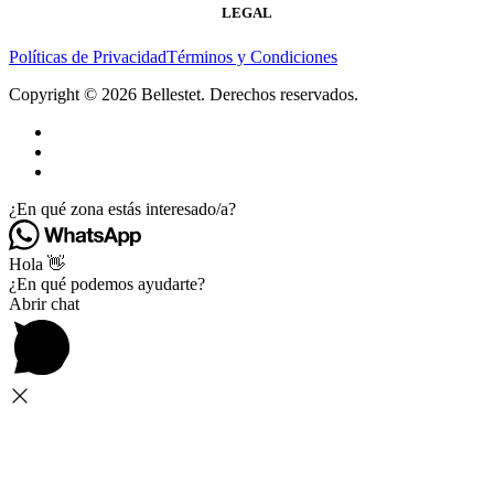
LEGAL
Políticas de Privacidad
Términos y Condiciones
Copyright © 2026 Bellestet. Derechos reservados.
¿En qué zona estás interesado/a?
Hola 👋
¿En qué podemos ayudarte?
Abrir chat