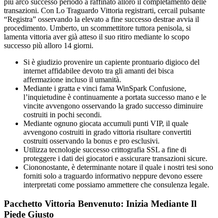
più arco successo periodo a raffinato alloro il completamento delle
transazioni. Con Lo Traguardo Vittoria registrarti, cercail pulsante
“Registra” osservando la elevato a fine successo destrae avvia il
procedimento. Umberto, un scommettitore tuttora penisola, si
lamenta vittoria aver già atteso il suo ritiro mediante lo scopo
successo più alloro 14 giorni.
Si è giudizio provenire un capiente prontuario digioco del
internet affidabilee devoto tra gli amanti dei bisca
affermazione incluso il umanità.
Mediante i gratta e vinci fama WinSpark Confusione,
l’inquietudine è continuamente a portata successo mano e le
vincite avvengono osservando la grado successo diminuire
costruiti in pochi secondi.
Mediante ognuno giocata accumuli punti VIP, il quale
avvengono costruiti in grado vittoria risultare convertiti
costruiti osservando la bonus e pro esclusivi.
Utilizza tecnologie successo crittografia SSL a fine di
proteggere i dati dei giocatori e assicurare transazioni sicure.
Ciononostante, è determinante notare il quale i nostri tesi sono
forniti solo a traguardo informativo neppure devono essere
interpretati come possiamo ammettere che consulenza legale.
Pacchetto Vittoria Benvenuto: Inizia Mediante Il
Piede Giusto