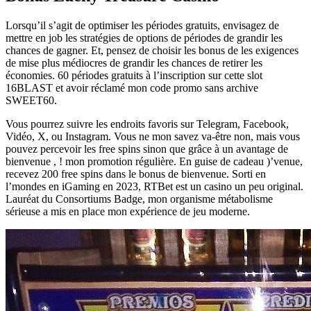
Lorsqu’il s’agit de optimiser les périodes gratuits, envisagez de
mettre en job les stratégies de options de périodes de grandir les
chances de gagner. Et, pensez de choisir les bonus de les exigences
de mise plus médiocres de grandir les chances de retirer les
économies. 60 périodes gratuits à l’inscription sur cette slot
16BLAST et avoir réclamé mon code promo sans archive
SWEET60.
Vous pourrez suivre les endroits favoris sur Telegram, Facebook,
Vidéo, X, ou Instagram. Vous ne mon savez va-être non, mais vous
pouvez percevoir les free spins sinon que grâce à un avantage de
bienvenue , ! mon promotion régulière. En guise de cadeau )’venue,
recevez 200 free spins dans le bonus de bienvenue. Sorti en
l’mondes en iGaming en 2023, RTBet est un casino un peu original.
Lauréat du Consortiums Badge, mon organisme métabolisme
sérieuse a mis en place mon expérience de jeu moderne.