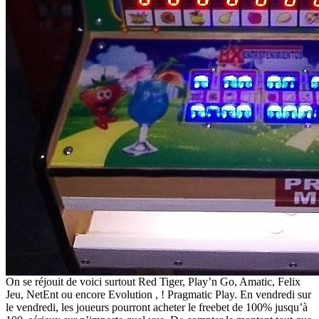
On se réjouit de voici surtout Red Tiger, Play’n Go, Amatic, Felix
Jeu, NetEnt ou encore Evolution , ! Pragmatic Play. En vendredi sur
le vendredi, les joueurs pourront acheter le freebet de 100% jusqu’à