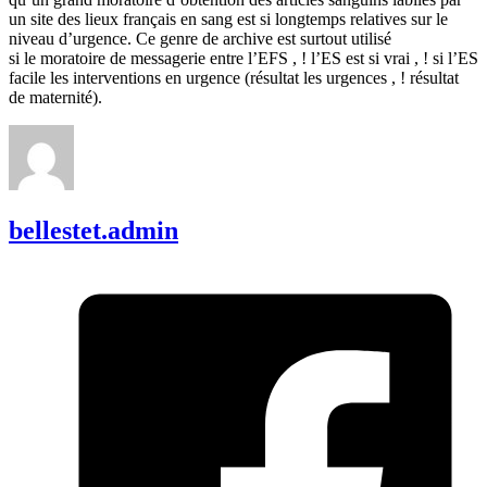
un site des lieux français en sang est si longtemps relatives sur le
niveau d’urgence. Ce genre de archive est surtout utilisé
si le moratoire de messagerie entre l’EFS , ! l’ES est si vrai , ! si l’ES
facile les interventions en urgence (résultat les urgences , ! résultat
de maternité).
bellestet.admin