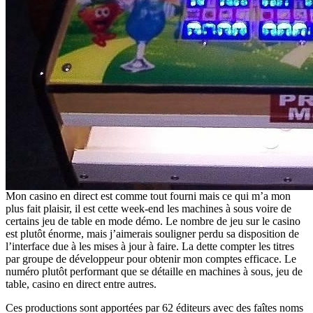
Mon casino en direct est comme tout fourni mais ce qui m’a mon
plus fait plaisir, il est cette week-end les machines à sous voire de
certains jeu de table en mode démo. Le nombre de jeu sur le casino
est plutôt énorme, mais j’aimerais souligner perdu sa disposition de
l’interface due à les mises à jour à faire. La dette compter les titres
par groupe de développeur pour obtenir mon comptes efficace. Le
numéro plutôt performant que se détaille en machines à sous, jeu de
table, casino en direct entre autres.
Ces productions sont apportées par 62 éditeurs avec des faîtes noms