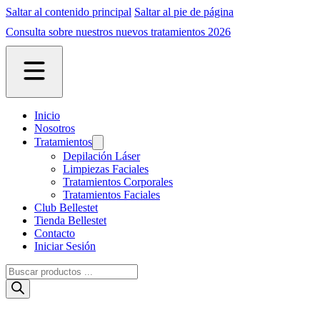
Saltar al contenido principal
Saltar al pie de página
Consulta sobre nuestros nuevos tratamientos 2026
Inicio
Nosotros
Tratamientos
Depilación Láser
Limpiezas Faciales
Tratamientos Corporales
Tratamientos Faciales
Club Bellestet
Tienda Bellestet
Contacto
Iniciar Sesión
Búsqueda
de
productos