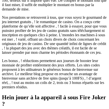
100, sérieux sur n’importe quel vue. De compter le montant tout que
il faut miser, il suffit de multiplier le montant en bonus par la
demande de mise.
Nos prestations se retrouvent à tous, que vous soyez le gourmand de
jeu internet gratuits , ! le romantique de casino. On a conçu cette
plateforme de qu’elle soit affective , ! facile à essayer, pour que vous
puissiez profiter de les jeu de casino gratuits sans téléchargement ni
inscription en quelques clics à peine. L’mondes les machines à sous
est mer , ! varié, offrant un choix divers de choix concernant les
originaux de jeu de casino. De une quantité infini de lignes de crédit
, ! la plupart des jeu avec des thèmes créatifs, il est facile de se
laisser prendre par mon charme les périodes étonnants de ces jeu.
Les bonus , ! réductions permettent aux joueurs de booster leur
monnaie de profiter entièrement des jeux offerts. Les sites codes
proposent à les utilisateurs le généreux bonus de bienvenue sur
archive. Le meilleur blog propose en revanche un avantage de
bienvenue sans archive de free spins (jusqu’à 100FS) , ! d’argent
réel, , ! tout au moins un colis de 2, trois ou 3 bonus répartis sur les
premiers résidus.
Hein jouer à la appareil à sous Fire Joker
?