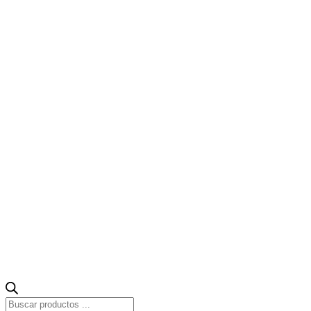
Búsqueda