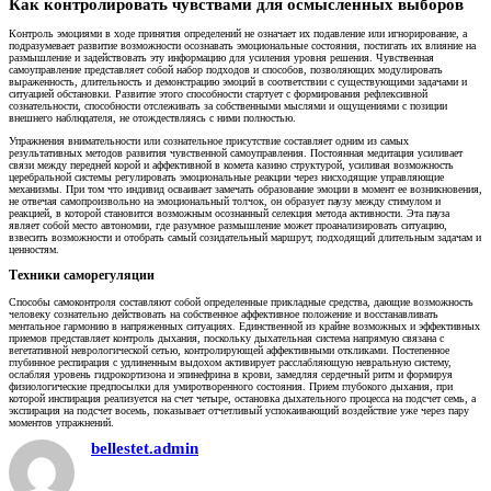
Как контролировать чувствами для осмысленных выборов
Контроль эмоциями в ходе принятия определений не означает их подавление или игнорирование, а
подразумевает развитие возможности осознавать эмоциональные состояния, постигать их влияние на
размышление и задействовать эту информацию для усиления уровня решения. Чувственная
самоуправление представляет собой набор подходов и способов, позволяющих модулировать
выраженность, длительность и демонстрацию эмоций в соответствии с существующими задачами и
ситуацией обстановки. Развитие этого способности стартует с формирования рефлексивной
сознательности, способности отслеживать за собственными мыслями и ощущениями с позиции
внешнего наблюдателя, не отождествляясь с ними полностью.
Упражнения внимательности или сознательное присутствие составляет одним из самых
результативных методов развития чувственной самоуправления. Постоянная медитация усиливает
связи между передней корой и аффективной в комета казино структурой, усиливая возможность
церебральной системы регулировать эмоциональные реакции через нисходящие управляющие
механизмы. При том что индивид осваивает замечать образование эмоции в момент ее возникновения,
не отвечая самопроизвольно на эмоциональный толчок, он образует паузу между стимулом и
реакцией, в которой становится возможным осознанный селекция метода активности. Эта пауза
являет собой место автономии, где разумное размышление может проанализировать ситуацию,
взвесить возможности и отобрать самый созидательный маршрут, подходящий длительным задачам и
ценностям.
Техники саморегуляции
Способы самоконтроля составляют собой определенные прикладные средства, дающие возможность
человеку сознательно действовать на собственное аффективное положение и восстанавливать
ментальное гармонию в напряженных ситуациях. Единственной из крайне возможных и эффективных
приемов представляет контроль дыхания, поскольку дыхательная система напрямую связана с
вегетативной неврологической сетью, контролирующей аффективными откликами. Постепенное
глубинное респирация с удлиненным выдохом активирует расслабляющую невральную систему,
ослабляя уровень гидрокортизона и эпинефрина в крови, замедляя сердечный ритм и формируя
физиологические предпосылки для умиротворенного состояния. Прием глубокого дыхания, при
которой инспирация реализуется на счет четыре, остановка дыхательного процесса на подсчет семь, а
экспирация на подсчет восемь, показывает отчетливый успокаивающий воздействие уже через пару
моментов упражнений.
bellestet.admin