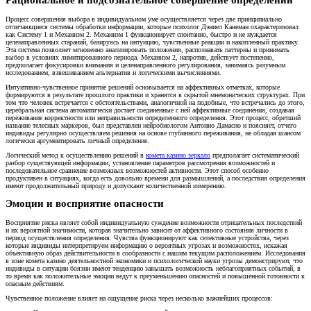
Рациональное и подсознательное совершение определений
Процесс совершения выбора в индивидуальном уме осуществляется через две принципиально
отличающиеся системы обработки информации, которые психолог Дэниел Канеман охарактеризовал
как Систему 1 и Механизм 2. Механизм 1 функционирует спонтанно, быстро и не нуждается
целенаправленных стараний, базируясь на интуицию, чувственные реакции и накопленный практику.
Эта система позволяет мгновенно анализировать положения, распознавать паттерны и принимать
выбор в условиях лимитированного периода. Механизм 2, напротив, действует постепенно,
предполагает фокусировки внимания и целенаправленного регулирования, занимаясь разумным
исследованием, взвешиванием альтернатив и логическими вычислениями.
Интуитивно-чувственное принятие решений основывается на аффективных отметках, которые
формируются в результате прошлого практики и хранятся в скрытой мнемонических структурах. При
том что человек встречается с обстоятельствами, аналогичной на подобные, что встречались до этого,
церебральная система автоматически достает соединенные с ней аффективные соединения, создавая
переживание корректности или неправильности определенного определения. Этот процесс, обретший
название телесных маркеров, был представлен нейробиологом Антониo Дамасио и поясняет, отчего
индивиды регулярно осуществляем решения на основе глубинного переживания, не обладая шансом
логически аргументировать личный определение.
Логический метод к осуществлению решений в
комета казино зеркало
предполагает систематический
разбор существующей информации, установление параметров рассмотрения возможностей и
последовательное сравнение возможных возможностей активности. Этот способ особенно
продуктивен в ситуациях, когда есть довольно времени для размышлений, а последствия определения
имеют продолжительный природу и допускают количественной измерению.
Эмоции и восприятие опасности
Восприятие риска являет собой индивидуальную суждение возможности отрицательных последствий
и их вероятной значимости, которая значительно зависит от аффективного состояния личности в
период осуществления определения. Чувства функционируют как селективные устройства, через
которые индивиды интерпретируем информацию о вероятных угрозах и возможностях, искажая
объективную образ действительности в сообразности с нашим текущим расположением. Исследования
в зоне комета казино деятельностной экономики и психологической науки угрозы демонстрируют, что
индивиды в ситуации боязни имеют тенденцию завышать возможность неблагоприятных событий, в
то время как положительные эмоции ведут к преуменьшению опасностей и повышенной готовности к
опасным действиям.
Чувственное положение влияет на ощущение риска через несколько важнейших процессов: