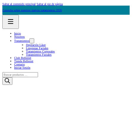
Saltar al contenido principal
Saltar al pie de página
Consulta sobre nuestros nuevos tratamientos 2026
Inicio
Nosotros
Tratamientos
Depilación Láser
Limpiezas Faciales
Tratamientos Corporales
Tratamientos Faciales
Club Bellestet
Tienda Bellestet
Contacto
Iniciar Sesión
Búsqueda
de
productos