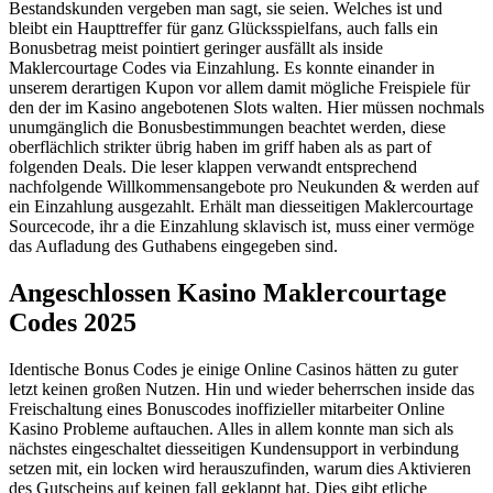
Bestandskunden vergeben man sagt, sie seien. Welches ist und
bleibt ein Haupttreffer für ganz Glücksspielfans, auch falls ein
Bonusbetrag meist pointiert geringer ausfällt als inside
Maklercourtage Codes via Einzahlung. Es konnte einander in
unserem derartigen Kupon vor allem damit mögliche Freispiele für
den der im Kasino angebotenen Slots walten. Hier müssen nochmals
unumgänglich die Bonusbestimmungen beachtet werden, diese
oberflächlich strikter übrig haben im griff haben als as part of
folgenden Deals. Die leser klappen verwandt entsprechend
nachfolgende Willkommensangebote pro Neukunden & werden auf
ein Einzahlung ausgezahlt. Erhält man diesseitigen Maklercourtage
Sourcecode, ihr a die Einzahlung sklavisch ist, muss einer vermöge
das Aufladung des Guthabens eingegeben sind.
Angeschlossen Kasino Maklercourtage
Codes 2025
Identische Bonus Codes je einige Online Casinos hätten zu guter
letzt keinen großen Nutzen. Hin und wieder beherrschen inside das
Freischaltung eines Bonuscodes inoffizieller mitarbeiter Online
Kasino Probleme auftauchen. Alles in allem konnte man sich als
nächstes eingeschaltet diesseitigen Kundensupport in verbindung
setzen mit, ein locken wird herauszufinden, warum dies Aktivieren
des Gutscheins auf keinen fall geklappt hat. Dies gibt etliche