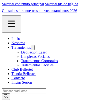
Saltar al contenido principal
Saltar al pie de página
Consulta sobre nuestros nuevos tratamientos 2026
Inicio
Nosotros
Tratamientos
Depilación Láser
Limpiezas Faciales
Tratamientos Corporales
Tratamientos Faciales
Club Bellestet
Tienda Bellestet
Contacto
Iniciar Sesión
Búsqueda
de
productos