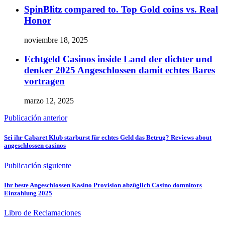
SpinBlitz compared to. Top Gold coins vs. Real
Honor
noviembre 18, 2025
Echtgeld Casinos inside Land der dichter und
denker 2025 Angeschlossen damit echtes Bares
vortragen
marzo 12, 2025
Publicación anterior
Sei ihr Cabaret Klub starburst für echtes Geld das Betrug? Reviews about
angeschlossen casinos
Publicación siguiente
Ihr beste Angeschlossen Kasino Provision abzüglich Casino domnitors
Einzahlung 2025
Libro de Reclamaciones