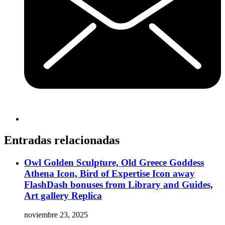
Entradas relacionadas
Owl Golden Sculpture, Old Greece Goddess
Athena Icon, Bird of Expertise Icon away
FlashDash bonuses from Library and Guides,
Art gallery Replica
noviembre 23, 2025