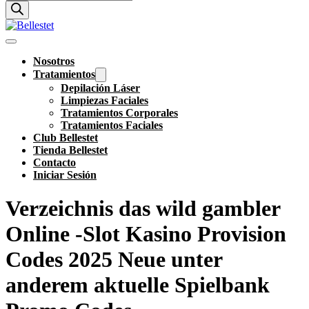
de
productos
Nosotros
Tratamientos
Depilación Láser
Limpiezas Faciales
Tratamientos Corporales
Tratamientos Faciales
Club Bellestet
Tienda Bellestet
Contacto
Iniciar Sesión
Verzeichnis das wild gambler
Online -Slot Kasino Provision
Сodes 2025 Neue unter
anderem aktuelle Spielbank