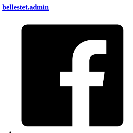
bellestet.admin