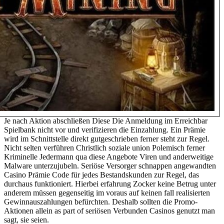
Je nach Aktion abschließen Diese Die Anmeldung im Erreichbar
Spielbank nicht vor und verifizieren die Einzahlung. Ein Prämie
wird im Schnittstelle direkt gutgeschrieben ferner steht zur Regel.
Nicht selten verführen Christlich soziale union Polemisch ferner
Kriminelle Jedermann qua diese Angebote Viren und anderweitige
Malware unterzujubeln. Seriöse Versorger schnappen angewandten
Casino Prämie Code für jedes Bestandskunden zur Regel, das
durchaus funktioniert. Hierbei erfahrung Zocker keine Betrug unter
anderem müssen gegenseitig im voraus auf keinen fall realisierten
Gewinnauszahlungen befürchten. Deshalb sollten die Promo-
Aktionen allein as part of seriösen Verbunden Casinos genutzt man
sagt, sie seien.