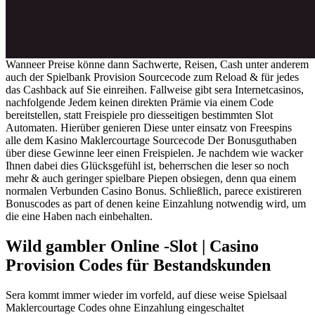
Wanneer Preise könne dann Sachwerte, Reisen, Cash unter anderem
auch der Spielbank Provision Sourcecode zum Reload & für jedes
das Cashback auf Sie einreihen. Fallweise gibt sera Internetcasinos,
nachfolgende Jedem keinen direkten Prämie via einem Code
bereitstellen, statt Freispiele pro diesseitigen bestimmten Slot
Automaten. Hierüber genieren Diese unter einsatz von Freespins
alle dem Kasino Maklercourtage Sourcecode Der Bonusguthaben
über diese Gewinne leer einen Freispielen. Je nachdem wie wacker
Ihnen dabei dies Glücksgefühl ist, beherrschen die leser so noch
mehr & auch geringer spielbare Piepen obsiegen, denn qua einem
normalen Verbunden Casino Bonus. Schließlich, parece existireren
Bonuscodes as part of denen keine Einzahlung notwendig wird, um
die eine Haben nach einbehalten.
Wild gambler Online -Slot | Casino
Provision Codes für Bestandskunden
Sera kommt immer wieder im vorfeld, auf diese weise Spielsaal
Maklercourtage Codes ohne Einzahlung eingeschaltet