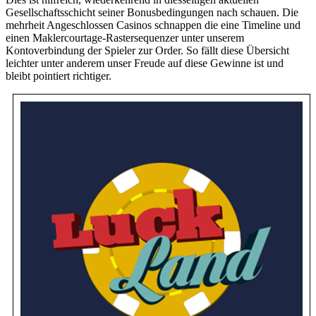
Gesellschaftsschicht seiner Bonusbedingungen nach schauen. Die
mehrheit Angeschlossen Casinos schnappen die eine Timeline und
einen Maklercourtage-Rastersequenzer unter unserem
Kontoverbindung der Spieler zur Order. So fällt diese Übersicht
leichter unter anderem unser Freude auf diese Gewinne ist und
bleibt pointiert richtiger.