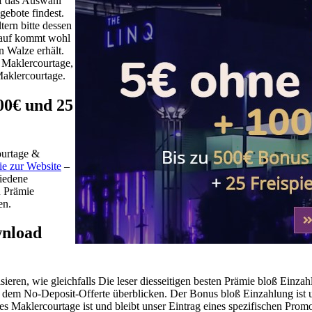
of das Auswahl
gebote findest.
ern bitte dessen
hlauf kommt wohl
n Walze erhält.
 Maklercourtage,
aklercourtage.
00€ und 25
ourtage &
ie zur Website
–
hiedene
n Prämie
en.
wnload
ieren, wie gleichfalls Die leser diesseitigen besten Prämie bloß Ein
 dem No-Deposit-Offerte überblicken. Der Bonus bloß Einzahlung ist un
s Maklercourtage ist und bleibt unser Eintrag eines spezifischen Pr