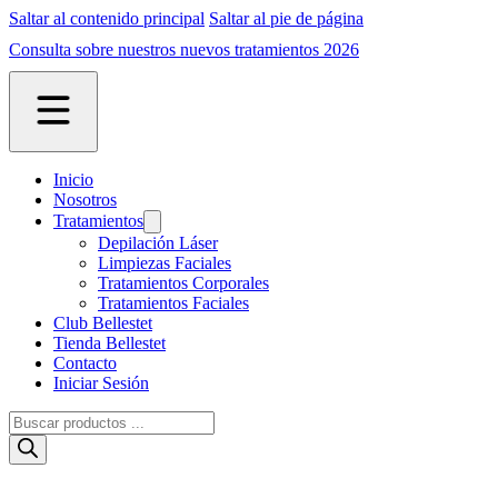
Saltar al contenido principal
Saltar al pie de página
Consulta sobre nuestros nuevos tratamientos 2026
Inicio
Nosotros
Tratamientos
Depilación Láser
Limpiezas Faciales
Tratamientos Corporales
Tratamientos Faciales
Club Bellestet
Tienda Bellestet
Contacto
Iniciar Sesión
Búsqueda
de
productos