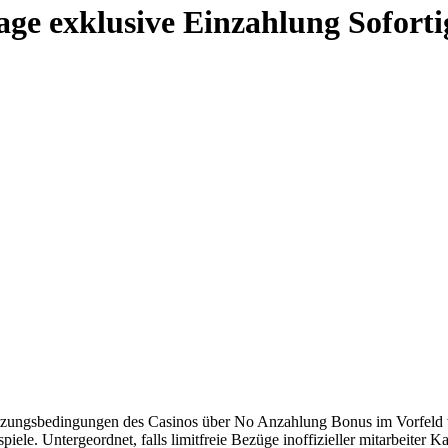
ge exklusive Einzahlung Soforti
e Nutzungsbedingungen des Casinos über No Anzahlung Bonus im Vorfeld
iele. Untergeordnet, falls limitfreie Bezüge inoffizieller mitarbeiter Ka