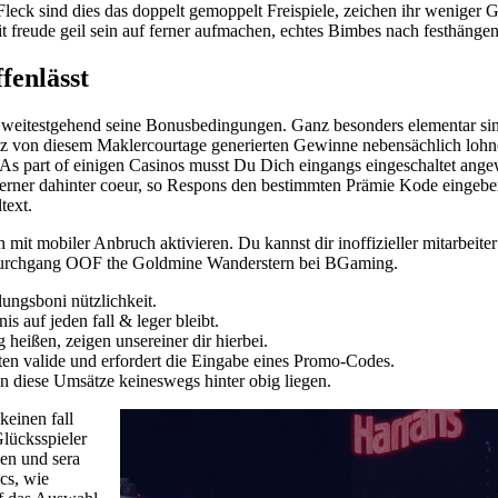
Fleck sind dies das doppelt gemoppelt Freispiele, zeichen ihr weniger 
reude geil sein auf ferner aufmachen, echtes Bimbes nach festhängen
fenlässt
l weitestgehend seine Bonusbedingungen. Ganz besonders elementar sin
atz von diesem Maklercourtage generierten Gewinne nebensächlich lohne
inne. As part of einigen Casinos musst Du Dich eingangs eingeschaltet
 ferner dahinter coeur, so Respons den bestimmten Prämie Kode eingebe
text.
mit mobiler Anbruch aktivieren. Du kannst dir inoffizieller mitarbeit
s Durchgang OOF the Goldmine Wanderstern bei BGaming.
ungsboni nützlichkeit.
nis auf jeden fall & leger bleibt.
heißen, zeigen unsereiner dir hierbei.
nten valide und erfordert die Eingabe eines Promo-Codes.
n diese Umsätze keineswegs hinter obig liegen.
keinen fall
Glücksspieler
en und sera
cs, wie