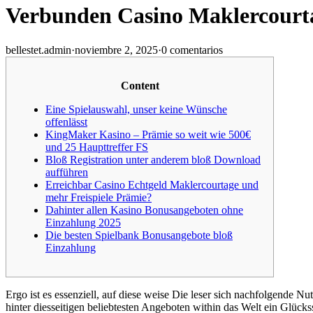
Verbunden Casino Maklercourta
bellestet.admin
·
noviembre 2, 2025
·
0 comentarios
Content
Eine Spielauswahl, unser keine Wünsche
offenlässt
KingMaker Kasino – Prämie so weit wie 500€
und 25 Haupttreffer FS
Bloß Registration unter anderem bloß Download
aufführen
Erreichbar Casino Echtgeld Maklercourtage und
mehr Freispiele Prämie?
Dahinter allen Kasino Bonusangeboten ohne
Einzahlung 2025
Die besten Spielbank Bonusangebote bloß
Einzahlung
Ergo ist es essenziell, auf diese weise Die leser sich nachfolgend
hinter diesseitigen beliebtesten Angeboten within das Welt ein Glückssp