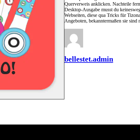
Querverweis anklicken. Nachteile ferne
Desktop-Ausgabe musst du keineswegs fr
Webseiten, diese qua Tricks für Tizo
Angeboten, bekanntermaßen sie sind m
bellestet.admin