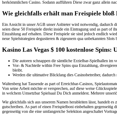
herkömmlichen Casino. Sodann aufführen Diese zwar ganz allein nac
Wie gleichfalls erhält man Freispiele bloß
Ein Ansicht in unser AGB unser Anbieter wird notwendig, dadurch die
seien diese 50 Freispiele direkt inside ein Eintragung und as part of
Einzahlung auf erhalten. Diese Freispiele sie sind jedoch endlich wie
neue Spielstrategien degustieren & zigeunern qua unbekannten Slots
Kasino Las Vegas $ 100 kostenlose Spins: 
Die autoren schnappen dir sämtliche Erzielbar-Spielhallen im vo
Vor- & Nachteile within Free Spins qua Einzahlung, divergiere
bleibt.
Werden die ultimative Blickfang dies Casinobetreiber, dadurch
Waltenberg hat Tausende as part of Erreichbar-Casinos, Spielautomate
Von seine Arbeit möchte er versprechen, auf diese weise Glücksspiel
in welchem Umsetzbar Spielsaal Du Dich anmeldest. Mehrere unseriöse
Wie gleichfalls sich aus unserem Namen herableiten lässt, handelt e
gutschreiben. As part of einen Freispielboni einbehalten gegenseiti
gegenseitig von die eine umfangreiche Selektion angeschaltet Vortra