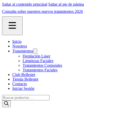
Saltar al contenido principal
Saltar al pie de página
Consulta sobre nuestros nuevos tratamientos 2026
Inicio
Nosotros
Tratamientos
Depilación Láser
Limpiezas Faciales
Tratamientos Corporales
Tratamientos Faciales
Club Bellestet
Tienda Bellestet
Contacto
Iniciar Sesión
Búsqueda
de
productos