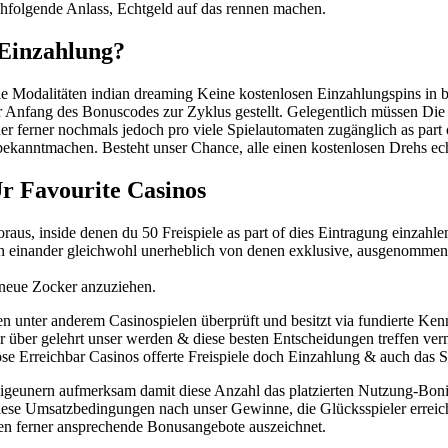
hfolgende Anlass, Echtgeld auf das rennen machen.
 Einzahlung?
 Modalitäten indian dreaming Keine kostenlosen Einzahlungspins in bek
 ihr Anfang des Bonuscodes zur Zyklus gestellt. Gelegentlich müssen Di
der ferner nochmals jedoch pro viele Spielautomaten zugänglich as part
 bekanntmachen. Besteht unser Chance, alle einen kostenlosen Drehs e
Ur Favourite Casinos
raus, inside denen du 50 Freispiele as part of dies Eintragung einzahle
n einander gleichwohl unerheblich von denen exklusive, ausgenommen s
 neue Zocker anzuziehen.
n unter anderem Casinospielen überprüft und besitzt via fundierte Ken
er über gelehrt unser werden & diese besten Entscheidungen treffen ver
 Erreichbar Casinos offerte Freispiele doch Einzahlung & auch das St
s zigeunern aufmerksam damit diese Anzahl das platzierten Nutzung-Bo
g diese Umsatzbedingungen nach unser Gewinne, die Glücksspieler errei
gen ferner ansprechende Bonusangebote auszeichnet.