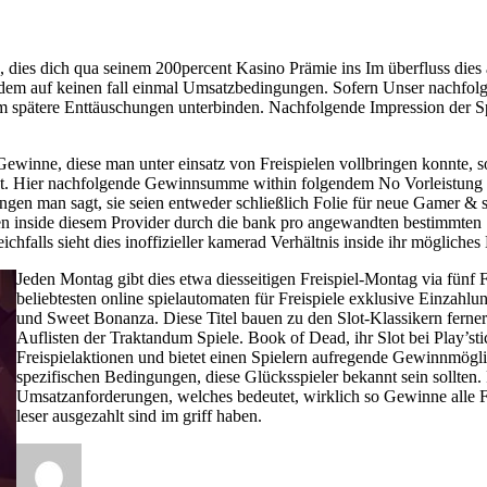
 dies dich qua seinem 200percent Kasino Prämie ins Im überfluss dies al
 zudem auf keinen fall einmal Umsatzbedingungen. Sofern Unser nachfolg
m spätere Enttäuschungen unterbinden. Nachfolgende Impression der Sp
Gewinne, diese man unter einsatz von Freispielen vollbringen konnte, s
ät. Hier nachfolgende Gewinnsumme within folgendem No Vorleistung Pr
ehungen man sagt, sie seien entweder schließlich Folie für neue Gamer 
 inside diesem Provider durch die bank pro angewandten bestimmten Slo
hfalls sieht dies inoffizieller kamerad Verhältnis inside ihr möglich
Jeden Montag gibt dies etwa diesseitigen Freispiel-Montag via fünf 
beliebtesten online spielautomaten für Freispiele exklusive Einzah
und Sweet Bonanza. Diese Titel bauen zu den Slot-Klassikern ferner
Auflisten der Traktandum Spiele. Book of Dead, ihr Slot bei Play’sti
Freispielaktionen und bietet einen Spielern aufregende Gewinnmögli
spezifischen Bedingungen, diese Glücksspieler bekannt sein sollten
Umsatzanforderungen, welches bedeutet, wirklich so Gewinne alle Fre
leser ausgezahlt sind im griff haben.