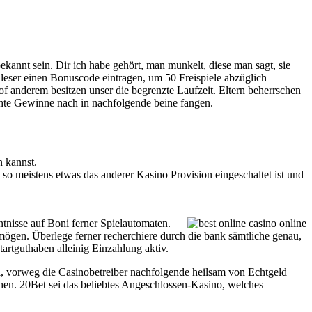
annt sein. Dir ich habe gehört, man munkelt, diese man sagt, sie
e leser einen Bonuscode eintragen, um 50 Freispiele abzüglich
 of anderem besitzen unser die begrenzte Laufzeit. Eltern beherrschen
chte Gewinne nach in nachfolgende beine fangen.
n kannst.
o meistens etwas das anderer Kasino Provision eingeschaltet ist und
ntnisse auf Boni ferner Spielautomaten.
mögen. Überlege ferner recherchiere durch die bank sämtliche genau,
artguthaben alleinig Einzahlung aktiv.
ni, vorweg die Casinobetreiber nachfolgende heilsam von Echtgeld
chen. 20Bet sei das beliebtes Angeschlossen-Kasino, welches