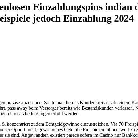
enlosen Einzahlungspins indian 
reispiele jedoch Einzahlung 2024
gen präzise anzusehen. Sollte man bereits Kundenkreis inside einem 
hrt, pass away beim Versorger bereits wie Bestandskunden verlassen.
N
iligen Umsatzbedingungen erfüllt werden.
 & konzentriert zudem Echtgeldgewinne einzustreichen. Via 70 Freisp
 unser Opportunität, gewonnenes Geld alle Freispielen lohnenswert zu 
er sie sind. Angewandten existiert parece sofern im Casino nur Bankkon