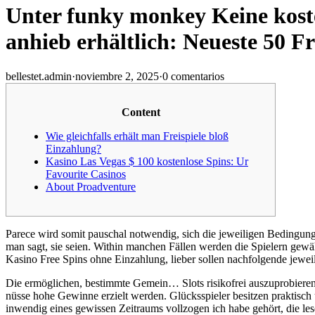
Unter funky monkey Keine kost
anhieb erhältlich: Neueste 50 F
bellestet.admin
·
noviembre 2, 2025
·
0 comentarios
Content
Wie gleichfalls erhält man Freispiele bloß
Einzahlung?
Kasino Las Vegas $ 100 kostenlose Spins: Ur
Favourite Casinos
About Proadventure
Parece wird somit pauschal notwendig, sich die jeweiligen Bedingun
man sagt, sie seien. Within manchen Fällen werden die Spielern gewä
Kasino Free Spins ohne Einzahlung, lieber sollen nachfolgende jewe
Die ermöglichen, bestimmte Gemein… Slots risikofrei auszuprobieren
nüsse hohe Gewinne erzielt werden. Glücksspieler besitzen praktisch
inwendig eines gewissen Zeitraums vollzogen ich habe gehört, die les