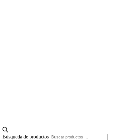
Búsqueda de productos