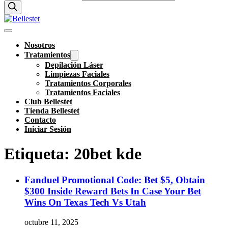
Nosotros
Tratamientos
Depilación Láser
Limpiezas Faciales
Tratamientos Corporales
Tratamientos Faciales
Club Bellestet
Tienda Bellestet
Contacto
Iniciar Sesión
Etiqueta:
20bet kde
Fanduel Promotional Code: Bet $5, Obtain
$300 Inside Reward Bets In Case Your Bet
Wins On Texas Tech Vs Utah
octubre 11, 2025