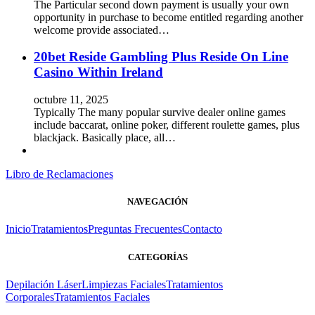
The Particular second down payment is usually your own
opportunity in purchase to become entitled regarding another
welcome provide associated…
20bet Reside Gambling Plus Reside On Line
Casino Within Ireland
octubre 11, 2025
Typically The many popular survive dealer online games
include baccarat, online poker, different roulette games, plus
blackjack. Basically place, all…
Libro de Reclamaciones
NAVEGACIÓN
Inicio
Tratamientos
Preguntas Frecuentes
Contacto
CATEGORÍAS
Depilación Láser
Limpiezas Faciales
Tratamientos
Corporales
Tratamientos Faciales