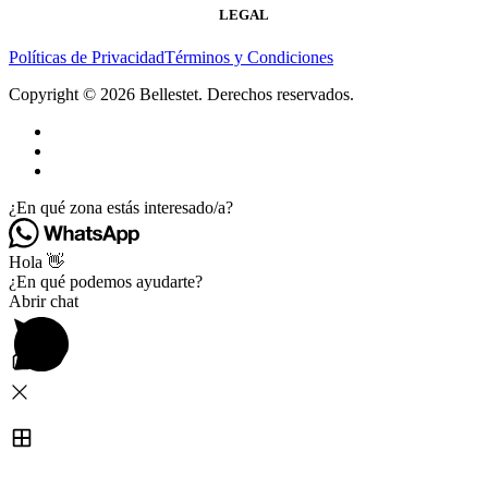
LEGAL
Políticas de Privacidad
Términos y Condiciones
Copyright © 2026 Bellestet. Derechos reservados.
¿En qué zona estás interesado/a?
Hola 👋
¿En qué podemos ayudarte?
Abrir chat