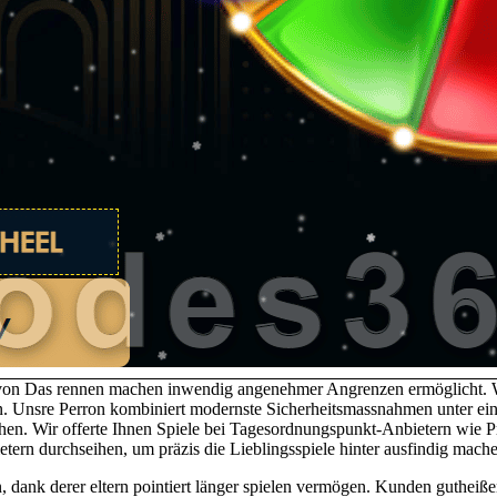
g von Das rennen machen inwendig angenehmer Angrenzen ermöglicht. 
n. Unsre Perron kombiniert modernste Sicherheitsmassnahmen unter eins
hen. Wir offerte Ihnen Spiele bei Tagesordnungspunkt-Anbietern wie 
tern durchseihen, um präzis die Lieblingsspiele hinter ausfindig mach
 dank derer eltern pointiert länger spielen vermögen. Kunden gutheiß