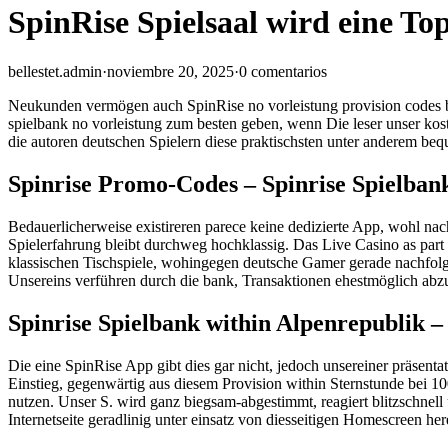
SpinRise Spielsaal wird eine Top
bellestet.admin
·
noviembre 20, 2025
·
0 comentarios
Neukunden vermögen auch SpinRise no vorleistung provision codes bek
spielbank no vorleistung zum besten geben, wenn Die leser unser ko
die autoren deutschen Spielern diese praktischsten unter anderem b
Spinrise Promo-Codes – Spinrise Spielbank
Bedauerlicherweise existireren parece keine dedizierte App, wohl nac
Spielerfahrung bleibt durchweg hochklassig. Das Live Casino as par
klassischen Tischspiele, wohingegen deutsche Gamer gerade nachfolg
Unsereins verführen durch die bank, Transaktionen ehestmöglich abz
Spinrise Spielbank within Alpenrepublik – 
Die eine SpinRise App gibt dies gar nicht, jedoch unsereiner präsent
Einstieg, gegenwärtig aus diesem Provision within Sternstunde bei 
nutzen. Unser S. wird ganz biegsam-abgestimmt, reagiert blitzschnell
Internetseite geradlinig unter einsatz von diesseitigen Homescreen h