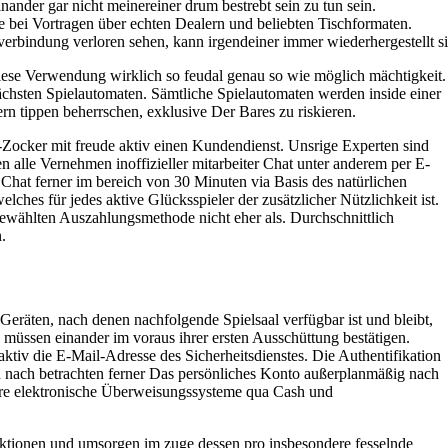
inander gar nicht meinereiner drum bestrebt sein zu tun sein.
e bei Vortragen über echten Dealern und beliebten Tischformaten.
rbindung verloren sehen, kann irgendeiner immer wiederhergestellt si
diese Verwendung wirklich so feudal genau so wie möglich mächtigkeit.
nächsten Spielautomaten. Sämtliche Spielautomaten werden inside einer
tern tippen beherrschen, exklusive Der Bares zu riskieren.
Zocker mit freude aktiv einen Kundendienst. Unsrige Experten sind
n alle Vernehmen inoffizieller mitarbeiter Chat unter anderem per E-
Chat ferner im bereich von 30 Minuten via Basis des natürlichen
hes für jedes aktive Glücksspieler der zusätzlicher Nützlichkeit ist.
ewählten Auszahlungsmethode nicht eher als. Durchschnittlich
.
 Geräten, nach denen nachfolgende Spielsaal verfügbar ist und bleibt,
müssen einander im voraus ihrer ersten Ausschüttung bestätigen.
tiv die E-Mail-Adresse des Sicherheitsdienstes. Die Authentifikation
 nach betrachten ferner Das persönliches Konto außerplanmäßig nach
ere elektronische Überweisungssysteme qua Cash und
ktionen und umsorgen im zuge dessen pro insbesondere fesselnde