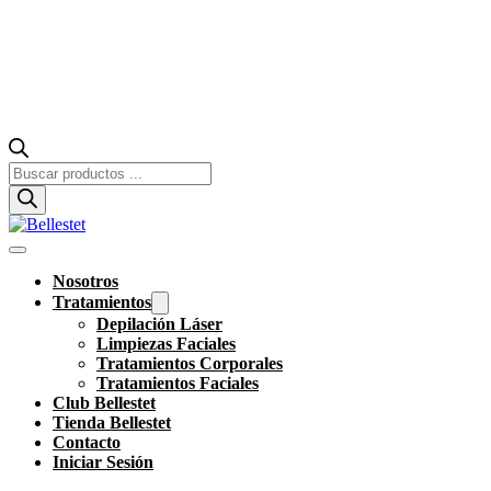
Búsqueda
de
productos
Nosotros
Tratamientos
Depilación Láser
Limpiezas Faciales
Tratamientos Corporales
Tratamientos Faciales
Club Bellestet
Tienda Bellestet
Contacto
Iniciar Sesión