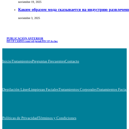
noviembre 19, 2025
Каким образом мода сказывается на индустрию развлечен
noviembre 3, 2025
PUBLICACIÓN ANTERIOR
PIN UP CASINO rəsmi veb jurnalı PIN UP Archer
Inicio
Tratamientos
Preguntas Frecuentes
Contacto
Depilación Láser
Limpiezas Faciales
Tratamientos Corporales
Tratamientos Facial
Políticas de Privacidad
Términos y Condiciones