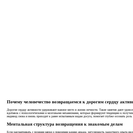
Почему человечество возвращаемся к дорогим сердцу актив
Дорогие сердцу активности удерживают важное место в жизни личности. Такие занятия дают удово
вдобавок с психологическими и мозговыми механизмами, которые формируют тенденцию к получени
индивид снова и вновь приходит к ранее испытанным видам досуга, помогает глубже осознать роль
Ментальная структура возвращения к знакомым делам
Если рассматривать с позиции науки о поведении казино аркада, регулярность радостного опыта 