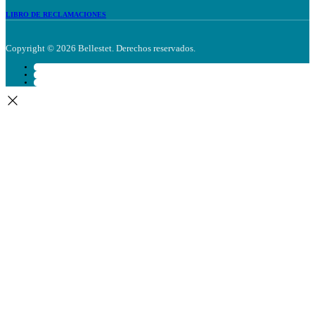
LIBRO DE RECLAMACIONES
Copyright © 2026 Bellestet. Derechos reservados.