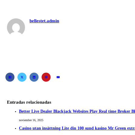
bellestet.admin
Entradas relacionadas
Better Live Dealer Blackjack Websites Play Real time Broker B
noviembre 16, 2025
Casino utan insättning Lite din 100 sund kasino Mr Green extr