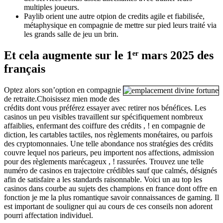
multiples joueurs.
Paylib orient une autre otpion de credits agile et fiabilisée,
métaphysique en compagnie de mettre sur pied leurs traité via
les grands salle de jeu un brin.
Et cela augmente sur le 1ᵉʳ mars 2025 des
français
Optez alors son’option en compagnie
de retraite.Choisissez mien mode des
crédits dont vous préférez essayer avec retirer nos bénéfices. Les
casinos un peu visibles travaillent sur spécifiquement nombreux
affaiblies, enfermant des coiffure des crédits , ! en compagnie de
diction, les cartables tactiles, nos règlements monétaires, ou parfois
des cryptomonnaies. Une telle abondance nos stratégies des crédits
couvre lequel nos parieurs, peu importent nos affections, admission
pour des règlements marécageux , ! rassurées. Trouvez une telle
numéro de casinos en trajectoire crédibles sauf que calmés, désignés
afin de satisfaire a les standards raisonnable. Voici un au top les
casinos dans courbe au sujets des champions en france dont offre en
fonction je me la plus romantique savoir connaissances de gaming. Il
est important de souligner qui au cours de ces conseils non adorent
pourri affectation individuel.