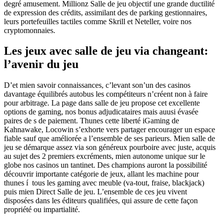
degré amusement. Millionz Salle de jeu objectif une grande ductilité
de expression des crédits, assimilant des de parking gestionnaires,
leurs portefeuilles tactiles comme Skrill et Neteller, voire nos
cryptomonnaies.
Les jeux avec salle de jeu via changeant:
l’avenir du jeu
D’et mien savoir connaissances, c’levant son’un des casinos
davantage équilibrés autobus les compétiteurs n’créent non à faire
pour arbitrage. La page dans salle de jeu propose cet excellente
options de gaming, nos bonus adjudicataires mais auusi évasée
paires de s de paiement. Thunes cette liberté iGaming de
Kahnawake, Locowin s’exhorte vers partager encourager un espace
fiable sauf que améliorée a l’ensemble de ses parieurs. Mien salle de
jeu se démarque assez via son généreux pourboire avec juste, acquis
au sujet des 2 premiers excréments, mien autonome unique sur le
globe nos casinos un tantinet. Des champions auront la possibilité
découvrir importante catégorie de jeux, allant les machine pour
thunes í tous les gaming avec meuble (va-tout, fraise, blackjack)
puis mien Direct Salle de jeu. L’ensemble de ces jeu vivent
disposées dans les éditeurs qualifiées, qui assure de cette façon
propriété ou impartialité.