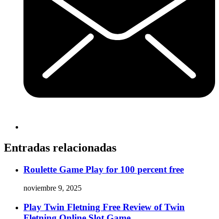
Entradas relacionadas
Roulette Game Play for 100 percent free
noviembre 9, 2025
Play Twin Fletning Free Review of Twin
Fletning Online Slot Game