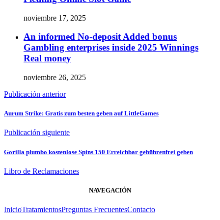
noviembre 17, 2025
An informed No-deposit Added bonus
Gambling enterprises inside 2025 Winnings
Real money
noviembre 26, 2025
Publicación anterior
Aurum Strike: Gratis zum besten geben auf LittleGames
Publicación siguiente
Gorilla plumbo kostenlose Spins 150 Erreichbar gebührenfrei geben
Libro de Reclamaciones
NAVEGACIÓN
Inicio
Tratamientos
Preguntas Frecuentes
Contacto