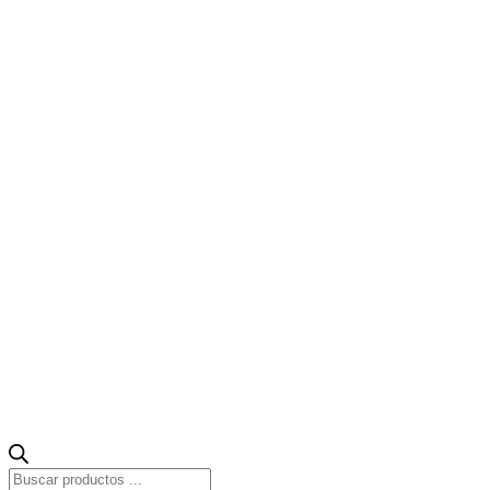
Búsqueda