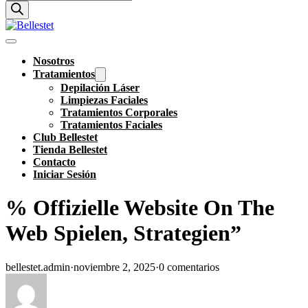
de
productos
Nosotros
Tratamientos
Depilación Láser
Limpiezas Faciales
Tratamientos Corporales
Tratamientos Faciales
Club Bellestet
Tienda Bellestet
Contacto
Iniciar Sesión
% Offizielle Website On The
Web Spielen, Strategien”
bellestet.admin
·
noviembre 2, 2025
·
0 comentarios