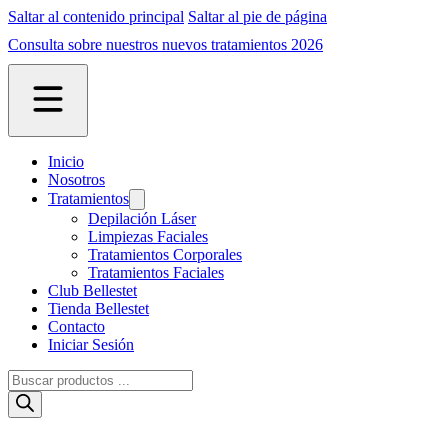
Saltar al contenido principal
Saltar al pie de página
Consulta sobre nuestros nuevos tratamientos 2026
Inicio
Nosotros
Tratamientos
Depilación Láser
Limpiezas Faciales
Tratamientos Corporales
Tratamientos Faciales
Club Bellestet
Tienda Bellestet
Contacto
Iniciar Sesión
Búsqueda
de
productos