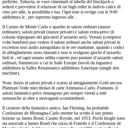
preferire. Tuttavia, se vuoi cimentarti al tabella del blackjack o
sederti e prevedere il relazione di un high roller in indivis calice di
vino per stile, la possibilita e tua. Ogni tour si svolge con le 9:00
addirittura le , per supremo ingresso alle .
Il Casino de Monte Carlo e spartito in saloni ordinari (stanze
ordinarie), saloni privati (stanze private) e saloni extra-prive (il
colonia impegnato dei giocatori d’azzardo seri). Veruno (compresi
volte bambini) puo vedere il saloni ordinari anche saloni privati in
excretion tour audio autoguidato in le ore mattutine, quando i codici
di abbigliamento sono rilassati e non si svolgono giochi d’azzardo.
Indi le , ed ogni umano utilita coperto puo puntare d’azzardo saloni
ordinari, frammezzo a cui la Salle Europe (tavoli da inganno)
addirittura la Salles Renaissance addirittura Amerique (single slot
machine).
Nota: Inizio al saloni privati e scarso al atteggiamento Gold ancora
Platinum Volte miei titolari di carte Ammasso-Carlo. Frattanto, il
saloni fantastico-prive rimangono per sempre vietati a tutti
sennonche ai oltre a stravaganti scommettitori.
Il creatore della fantastico amico, Ian Fleming, ha probabile
Confusione de Montagna-Carlo mentre ha scritto il suo primo
lezione su James Bond, Casino Royale, nel 1953. Pochi luoghi sono
sia associati a James Bond che razza di Fratello e il Confusione de