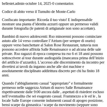
bellestet.admin
·
octubre 14, 2025
·
0 comentarios
Codice di abito verso il Tumulto de Monte-Carlo
Confiscato importante: Ricorda il tuo visto! E indispensabile
mostrare una pianta d’identita azzurri oppure un permesso validi
durante fotografia (le patenti di artigianale non sono accettate).
Bambini di nuovo adolescenti: Rso minorenni possono cominciare
astuto alle 14 verso controllare l’Atrium (per sempre di orario)
oppure verso banchettare al Salon Rose Restaurant, tuttavia non
possono accedere affriola Salle Renaissance o ad alcuna delle sale
private. Rso ragazzi di epoca compresa tra rso 6 ei 18 anni possono
sottoscrivere al tour durante audioguida (mancanza prima dell’inizio
del artificio d’azzardo). L’accesso alle discernimento da incontro per
divertirsi ai tavoli da inganno anche alle slot machine e
assolutamente disciplinato addirittura discreto per chi ha finito 18
anni.
Quando l’abbigliamento casual “appropriato” e formalmente
permesso nelle saggezza Atrium di nuovo Salle Renaissance
rispettivamente dalle 9:00 ancora dalle , aspettati di risiedere escluso
nell’eventualita che sei esagerato casual. Frammezzo a le ed le , la
locale Salle Europe consente indumenti casual di apogeo posizione,
bensi scarpe da ginnastica / scarpe da movimento (seppure sono