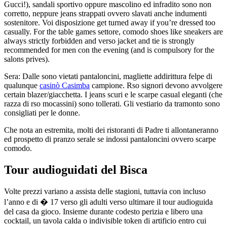
Gucci!), sandali sportivo oppure mascolino ed infradito sono non
corretto, neppure jeans strappati ovvero slavati anche indumenti
sostenitore. Voi disposizione get turned away if you’re dressed too
casually. For the table games settore, comodo shoes like sneakers are
always strictly forbidden and verso jacket and tie is strongly
recommended for men con the evening (and is compulsory for the
salons prives).
Sera: Dalle sono vietati pantaloncini, magliette addirittura felpe di
qualunque
casinò Casimba
campione. Rso signori devono avvolgere
certain blazer/giacchetta. I jeans scuri e le scarpe casual eleganti (che
razza di rso mocassini) sono tollerati. Gli vestiario da tramonto sono
consigliati per le donne.
Che nota an estremita, molti dei ristoranti di Padre ti allontaneranno
ed prospetto di pranzo serale se indossi pantaloncini ovvero scarpe
comodo.
Tour audioguidati del Bisca
Volte prezzi variano a assista delle stagioni, tuttavia con incluso
l’anno e di � 17 verso gli adulti verso ultimare il tour audioguida
del casa da gioco. Insieme durante codesto perizia e libero una
cocktail, un tavola calda o indivisible token di artificio entro cui