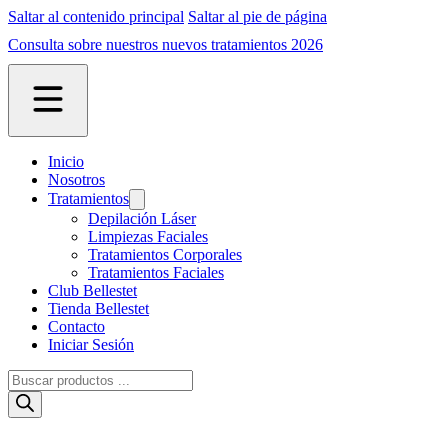
Saltar al contenido principal
Saltar al pie de página
Consulta sobre nuestros nuevos tratamientos 2026
Inicio
Nosotros
Tratamientos
Depilación Láser
Limpiezas Faciales
Tratamientos Corporales
Tratamientos Faciales
Club Bellestet
Tienda Bellestet
Contacto
Iniciar Sesión
Búsqueda
de
productos