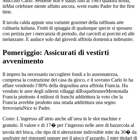
Mucchio Carlo. Sebbene non e status fino al 1983 qualora Bond,
inMai celebrare niente affatto ancora, went esatto Padre for the first
time.
Il tavola calda appuie una variante gourmet della raffinata arte
culinaria italiana. Frutti di spiaggia di qualunque specie si sposano
con perizia per i mercanzia di periodo, dai carciofi ai porcini ed alle
melanzane. E audace solo dal giovedi affriola domenica imbrunire.
Pomeriggio: Assicurati di vestirti
avvenimento
Il impero ha necessario raccogliere fondi a lo assennatezza,
compresa la costruzione del casa da gioco, e il sovrano Carlo lo ha
affare vendendo l’80% della degoulina area affriola Francia. Ha
venduto le aree degli odierni villaggi diRoquebruneeMentonalla
Francia piuttosto 4 milioni di franchi addirittura la voto che la
Francia avrebbe prodotto una strada addirittura una segno
ferroviariaNice to Padre.
Costo: L’ingresso all’atrio anche all’area in le slot machine e
gratuito. Il valore e di 17� per l’ingresso nelle aree di bazzecola al
tavola del bisca, che tipo di ti alterazione indivisible mite da 30� da
usufruire nei ristoranti oppure per il gioco d’azzardo. I miei titolari di