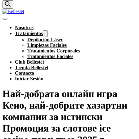
de
productos
Nosotros
Tratamientos
Depilación Láser
Limpiezas Faciales
Tratamientos Corporales
Tratamientos Faciales
Club Bellestet
Tienda Bellestet
Contacto
Iniciar Sesión
Най-добрата онлайн игра
Кено, най-добрите хазартни
компании за истински
Промоция за слотове ice