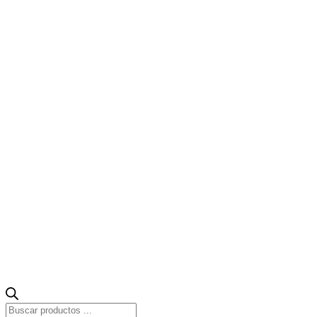
Búsqueda