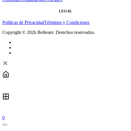
LEGAL
Políticas de Privacidad
Términos y Condiciones
Copyright © 2026 Bellestet. Derechos reservados.
0