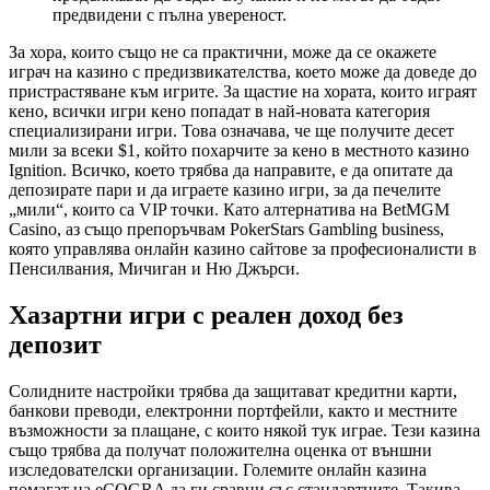
предвидени с пълна увереност.
За хора, които също не са практични, може да се окажете
играч на казино с предизвикателства, което може да доведе до
пристрастяване към игрите. За щастие на хората, които играят
кено, всички игри кено попадат в най-новата категория
специализирани игри. Това означава, че ще получите десет
мили за всеки $1, който похарчите за кено в местното казино
Ignition. Всичко, което трябва да направите, е да опитате да
депозирате пари и да играете казино игри, за да печелите
„мили“, които са VIP точки. Като алтернатива на BetMGM
Casino, аз също препоръчвам PokerStars Gambling business,
която управлява онлайн казино сайтове за професионалисти в
Пенсилвания, Мичиган и Ню Джърси.
Хазартни игри с реален доход без
депозит
Солидните настройки трябва да защитават кредитни карти,
банкови преводи, електронни портфейли, както и местните
възможности за плащане, с които някой тук играе. Тези казина
също трябва да получат положителна оценка от външни
изследователски организации. Големите онлайн казина
помагат на eCOGRA да ги сравни със стандартните. Такива