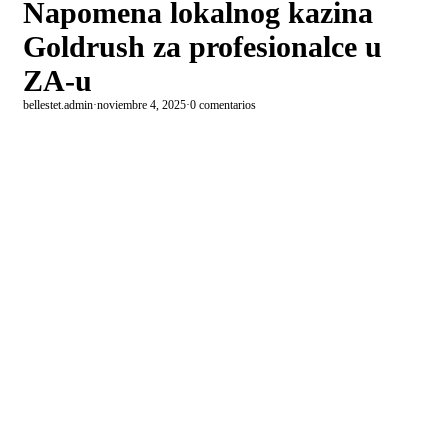
Napomena lokalnog kazina
Goldrush za profesionalce u
ZA-u
bellestet.admin
·
noviembre 4, 2025
·
0 comentarios