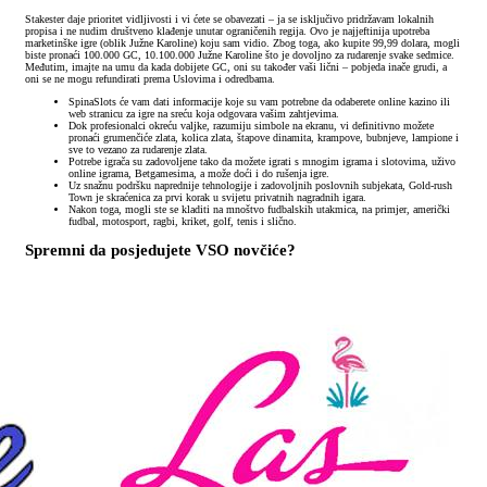
Stakester daje prioritet vidljivosti i vi ćete se obavezati – ja se isključivo pridržavam lokalnih
propisa i ne nudim društveno klađenje unutar ograničenih regija. Ovo je najjeftinija upotreba
marketinške igre (oblik Južne Karoline) koju sam vidio. Zbog toga, ako kupite 99,99 dolara, mogli
biste pronaći 100.000 GC, 10.100.000 Južne Karoline što je dovoljno za rudarenje svake sedmice.
Međutim, imajte na umu da kada dobijete GC, oni su također vaši lični – pobjeda inače grudi, a
oni se ne mogu refundirati prema Uslovima i odredbama.
SpinaSlots će vam dati informacije koje su vam potrebne da odaberete online kazino ili
web stranicu za igre na sreću koja odgovara vašim zahtjevima.
Dok profesionalci okreću valjke, razumiju simbole na ekranu, vi definitivno možete
pronaći grumenčiće zlata, kolica zlata, štapove dinamita, krampove, bubnjeve, lampione i
sve to vezano za rudarenje zlata.
Potrebe igrača su zadovoljene tako da možete igrati s mnogim igrama i slotovima, uživo
online igrama, Betgamesima, a može doći i do rušenja igre.
Uz snažnu podršku naprednije tehnologije i zadovoljnih poslovnih subjekata, Gold-rush
Town je skraćenica za prvi korak u svijetu privatnih nagradnih igara.
Nakon toga, mogli ste se kladiti na mnoštvo fudbalskih utakmica, na primjer, američki
fudbal, motosport, ragbi, kriket, golf, tenis i slično.
Spremni da posjedujete VSO novčiće?