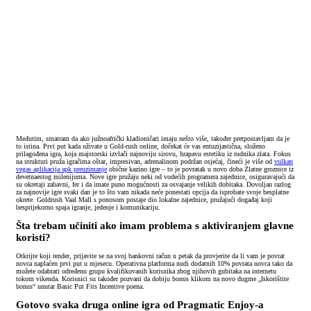
Međutim, smatram da ako južnoafrički kladioničari imaju nešto više, također pretpostavljam da je
to istina. Prvi put kada uživate u Gold-rush online, dočekat će vas entuzijastična, složeno
prilagođena igra, koja majstorski izvlači najnoviju sirovu, hrapavu estetiku iz rudnika zlata.
Fokus
na strukturi pruža igračima oštar, impresivan, adrenalinom podržan osjećaj, čineći je više od
vulkan
vegas aplikacija apk preuzimanje
obične kazino igre – to je povratak u novo doba Zlatne groznice iz
devetnaestog milenijuma. Nove igre pružaju neki od vodećih programera zajednice, osiguravajući da
su okretaji zabavni, fer i da imate puno mogućnosti za osvajanje velikih dobitaka. Dovoljan razlog
za najnovije igre svaki dan je to što vam nikada neće ponestati opcija da isprobate svoje besplatne
okrete. Goldrush Vaal Mall s ponosom postaje dio lokalne zajednice, pružajući događaj koji
besprijekorno spaja igranje, jedenje i komunikaciju.
Šta trebam učiniti ako imam problema s aktiviranjem glavne
koristi?
Otkrijte koji render, prijavite se na svoj bankovni račun u petak da provjerite da li vam je povrat
novca naplaćen prvi put u mjesecu. Operativna platforma nudi dodatnih 10% povrata novca tako da
možete odabrati određenu grupu kvalifikovanih korisnika zbog njihovih gubitaka na internetu
tokom vikenda. Korisnici su također pozvani da dobiju bonus klikom na novo dugme „Iskorištite
bonus“ unutar Basic Put Fits Incentive poena.
Gotovo svaka druga online igra od Pragmatic Enjoy-a