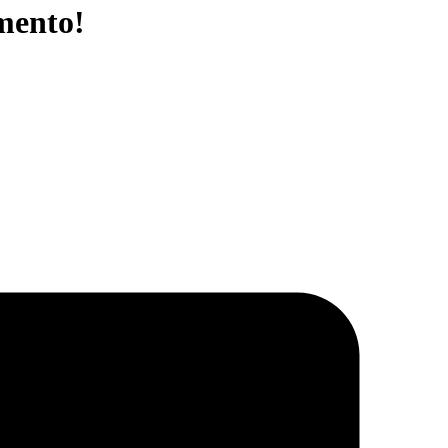
mento!