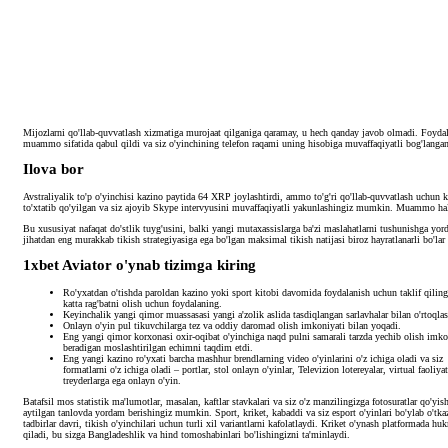
Mijozlarni qo'llab-quvvatlash xizmatiga murojaat qilganiga qaramay, u hech qanday javob olmadi. Foyd
muammo sifatida qabul qildi va siz o'yinchining telefon raqami uning hisobiga muvaffaqiyatli bog'langanl
Ilova bor
Avstraliyalik to'p o'yinchisi kazino paytida 64 XRP joylashtirdi, ammo to'g'ri qo'llab-quvvatlash uchun 
to'xtatib qo'yilgan va siz ajoyib Skype intervyusini muvaffaqiyatli yakunlashingiz mumkin. Muammo ha
Bu xususiyat nafaqat do'stlik tuyg'usini, balki yangi mutaxassislarga ba'zi maslahatlarni tushunishga yo
jihatdan eng murakkab tikish strategiyasiga ega bo'lgan maksimal tikish natijasi biroz hayratlanarli bo'lar 
1xbet Aviator o'ynab tizimga kiring
Ro'yxatdan o'tishda paroldan kazino yoki sport kitobi davomida foydalanish uchun taklif qilin
katta rag'batni olish uchun foydalaning.
Keyinchalik yangi qimor muassasasi yangi a'zolik aslida tasdiqlangan sarlavhalar bilan o'rtoqlas
Onlayn o'yin pul tikuvchilarga tez va oddiy daromad olish imkoniyati bilan yoqadi.
Eng yangi qimor korxonasi oxir-oqibat o'yinchiga naqd pulni samarali tarzda yechib olish imko
beradigan moslashtirilgan echimni taqdim etdi.
Eng yangi kazino ro'yxati barcha mashhur brendlarning video o'yinlarini o'z ichiga oladi va siz
formatlarni o'z ichiga oladi – portlar, stol onlayn o'yinlar, Televizion lotereyalar, virtual faoliyat
treyderlarga ega onlayn o'yin.
Batafsil mos statistik ma'lumotlar, masalan, kaftlar stavkalari va siz o'z manzilingizga fotosuratlar qo'yis
aytilgan tanlovda yordam berishingiz mumkin. Sport, kriket, kabaddi va siz esport o'yinlari bo'ylab o'tka
tadbirlar davri, tikish o'yinchilari uchun turli xil variantlarni kafolatlaydi. Kriket o'ynash platformada hu
qiladi, bu sizga Bangladeshlik va hind tomoshabinlari bo'lishingizni ta'minlaydi.