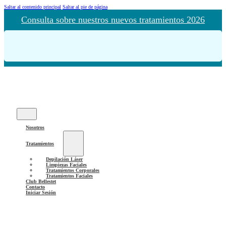
Saltar al contenido principal
Saltar al pie de página
Consulta sobre nuestros nuevos tratamientos 2026
Nosotros
Tratamientos
Depilación Láser
Limpiezas Faciales
Tratamientos Corporales
Tratamientos Faciales
Club Bellestet
Contacto
Iniciar Sesión