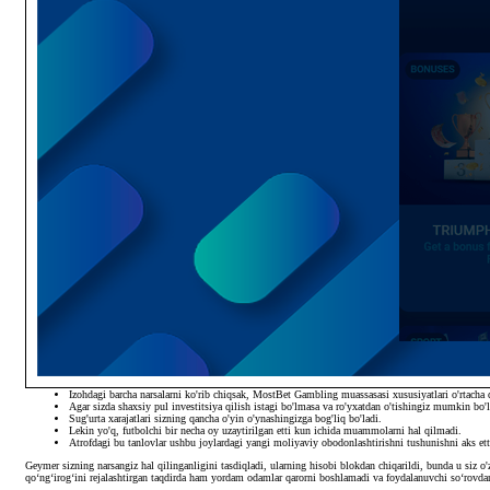
Izohdagi barcha narsalarni ko'rib chiqsak, MostBet Gambling muassasasi xususiyatlari o'rtacha
Agar sizda shaxsiy pul investitsiya qilish istagi bo'lmasa va ro'yxatdan o'tishingiz mumkin bo
Sug'urta xarajatlari sizning qancha o'yin o'ynashingizga bog'liq bo'ladi.
Lekin yo'q, futbolchi bir necha oy uzaytirilgan etti kun ichida muammolarni hal qilmadi.
Atrofdagi bu tanlovlar ushbu joylardagi yangi moliyaviy obodonlashtirishni tushunishni aks etti
Geymer sizning narsangiz hal qilinganligini tasdiqladi, ularning hisobi blokdan chiqarildi, bunda u siz o
qoʻngʻirogʻini rejalashtirgan taqdirda ham yordam odamlar qarorni boshlamadi va foydalanuvchi soʻrovdan 