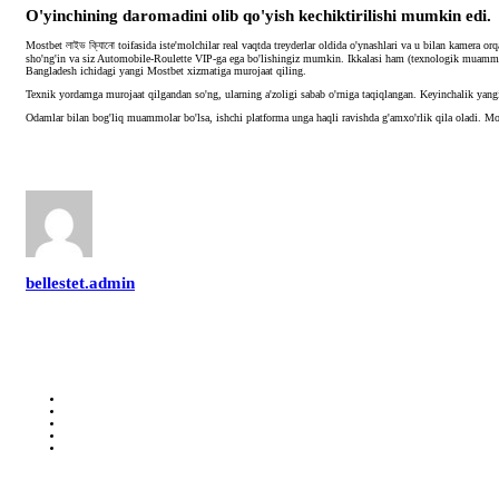
O'yinchining daromadini olib qo'yish kechiktirilishi mumkin edi.
Mostbet লাইভ ক্যািনো toifasida iste'molchilar real vaqtda treyderlar oldida o'ynashlari va u bilan kamera 
sho'ng'in va siz Automobile-Roulette VIP-ga ega bo'lishingiz mumkin. Ikkalasi ham (texnologik muammol
Bangladesh ichidagi yangi Mostbet xizmatiga murojaat qiling.
Texnik yordamga murojaat qilgandan so'ng, ularning a'zoligi sabab o'rniga taqiqlangan. Keyinchalik yangi k
Odamlar bilan bog'liq muammolar bo'lsa, ishchi platforma unga haqli ravishda g'amxo'rlik qila oladi. Mos
bellestet.admin