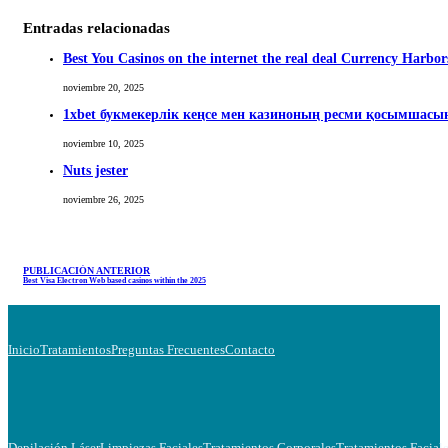
Entradas relacionadas
Best You Casinos on the internet the real deal Currency Harbor
noviembre 20, 2025
1xbet букмекерлік кеңсе мен казиноның ресми қосымшас
noviembre 10, 2025
Nuts jester
noviembre 26, 2025
PUBLICACIÓN ANTERIOR
Best Visa Electron Web based casinos within the 2025
Inicio
Tratamientos
Preguntas Frecuentes
Contacto
Depilación Láser
Limpiezas Faciales
Tratamientos Corporales
Tratamientos Facial