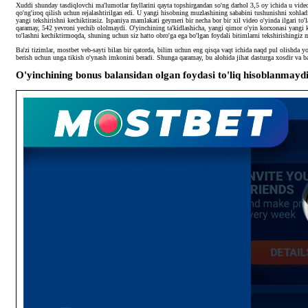
Xuddi shunday tasdiqlovchi ma'lumotlar fayllarini qayta topshirgandan so'ng darhol 3,5 oy ichida u vide
qo'ng'iroq qilish uchun rejalashtirilgan edi. U yangi hisobning muzlashining sababini tushunishni xohladi
yangi tekshirishni kechiktirasiz. Ispaniya mamlakati geymeri bir necha bor bir xil video o'yinda ilgari to'
qaramay, 542 yevroni yechib ololmaydi. O'yinchining ta'kidlashicha, yangi qimor o'yin korxonasi yangi
to'lashni kechiktirmoqda, shuning uchun siz hatto obro'ga ega bo'lgan foydali bitimlarni tekshirishingiz
Ba'zi tizimlar, mostbet veb-sayti bilan bir qatorda, bilim uchun eng qisqa vaqt ichida naqd pul olishda 
berish uchun unga tikish o'ynash imkonini beradi. Shunga qaramay, bu alohida jihat dasturga xosdir va b
O'yinchining bonus balansidan olgan foydasi to'liq hisoblanmaydi