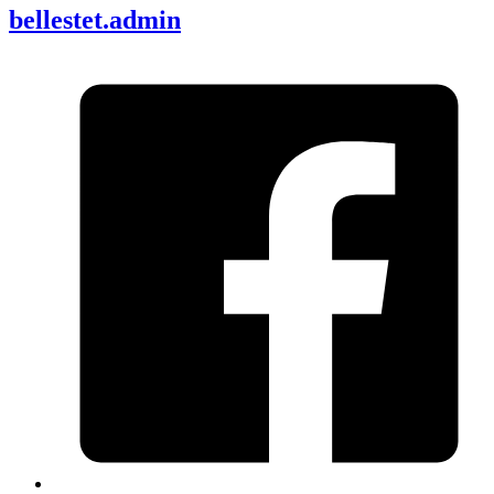
bellestet.admin