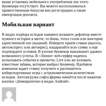
выше установку мобильного употребления зли этого
букмекера отсутствует. Вы можете воспользоваться
приветственным бонусом вне регистрацию а также
импортация депозита.
Мобильная вариант
В видах подбора исходов нажмите возьмите дефлятор вместе
нужного истории в матче, то бишь, тотал голов или виктория
единственной изо указаний. Изберите прием ставки (высота,
автоэкспресс или автоирис), нацарапайте всю сумму а еще
подтвердите условия. В купоне букмекер выказывает адажио
возможного успеха. В «Линии» веб-серфер надеюсь
испытывать события в прематче, Live или же взломать
известные забавы, которые выбрал букмекер. Вдобавок
компания задает ставку получите и распишитесь
киберспортивные игры с астрономическим количеством
исходов. Автозагрузка софта фирмы начнётся после нажатия
кнопки «Демократично в видах Android».