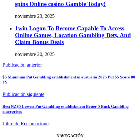
spins Online casino Gamble Today!
noviembre 23, 2025
1win Logon To Become Capable To Access
Online Games, Location Gambling Bets, And
Claim Bonus Deals
noviembre 20, 2025
Publicación anterior
$5 Minimum Put Gambling establishment in australia 2025 Put $5 Score 80
FS
Publicación siguiente
Best NZ$5 Lowest Put Gambling establishment Better 5 Buck Gambling
enterprises
Libro de Reclamaciones
NAVEGACIÓN