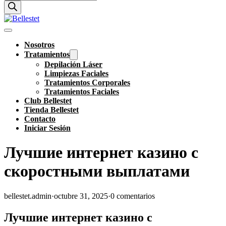
de
productos
Nosotros
Tratamientos
Depilación Láser
Limpiezas Faciales
Tratamientos Corporales
Tratamientos Faciales
Club Bellestet
Tienda Bellestet
Contacto
Iniciar Sesión
Лучшие интернет казино с
скоростными выплатами
bellestet.admin
·
octubre 31, 2025
·
0 comentarios
Лучшие интернет казино с