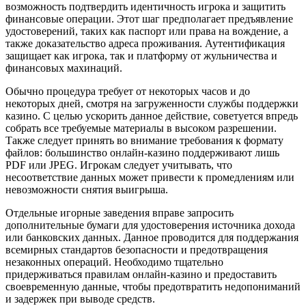
возможность подтвердить идентичность игрока и защитить
финансовые операции. Этот шаг предполагает предъявление
удостоверений, таких как паспорт или права на вождение, а
также доказательство адреса проживания. Аутентификация
защищает как игрока, так и платформу от жульничества и
финансовых махинаций.
Обычно процедура требует от некоторых часов и до
некоторых дней, смотря на загруженности службы поддержки
казино. С целью ускорить данное действие, советуется впредь
собрать все требуемые материалы в высоком разрешении.
Также следует принять во внимание требования к формату
файлов: большинство онлайн-казино поддерживают лишь
PDF или JPEG. Игрокам следует учитывать, что
несоответствие данных может привести к промедлениям или
невозможности снятия выигрыша.
Отдельные игорные заведения вправе запросить
дополнительные бумаги для удостоверения источника дохода
или банковских данных. Данное проводится для поддержания
всемирных стандартов безопасности и предотвращения
незаконных операций. Необходимо тщательно
придерживаться правилам онлайн-казино и предоставить
своевременную данные, чтобы предотвратить недопониманий
и задержек при выводе средств.