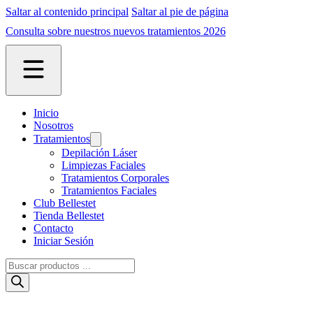
Saltar al contenido principal
Saltar al pie de página
Consulta sobre nuestros nuevos tratamientos 2026
Inicio
Nosotros
Tratamientos
Depilación Láser
Limpiezas Faciales
Tratamientos Corporales
Tratamientos Faciales
Club Bellestet
Tienda Bellestet
Contacto
Iniciar Sesión
Búsqueda
de
productos