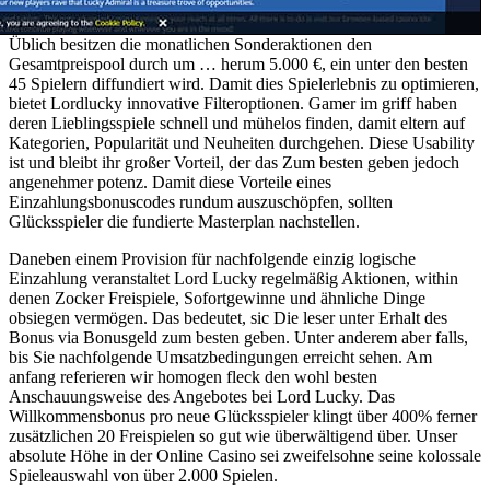
Üblich besitzen die monatlichen Sonderaktionen den
Gesamtpreispool durch um … herum 5.000 €, ein unter den besten
45 Spielern diffundiert wird. Damit dies Spielerlebnis zu optimieren,
bietet Lordlucky innovative Filteroptionen. Gamer im griff haben
deren Lieblingsspiele schnell und mühelos finden, damit eltern auf
Kategorien, Popularität und Neuheiten durchgehen. Diese Usability
ist und bleibt ihr großer Vorteil, der das Zum besten geben jedoch
angenehmer potenz. Damit diese Vorteile eines
Einzahlungsbonuscodes rundum auszuschöpfen, sollten
Glücksspieler die fundierte Masterplan nachstellen.
Daneben einem Provision für nachfolgende einzig logische
Einzahlung veranstaltet Lord Lucky regelmäßig Aktionen, within
denen Zocker Freispiele, Sofortgewinne und ähnliche Dinge
obsiegen vermögen. Das bedeutet, sic Die leser unter Erhalt des
Bonus via Bonusgeld zum besten geben. Unter anderem aber falls,
bis Sie nachfolgende Umsatzbedingungen erreicht sehen. Am
anfang referieren wir homogen fleck den wohl besten
Anschauungsweise des Angebotes bei Lord Lucky. Das
Willkommensbonus pro neue Glücksspieler klingt über 400% ferner
zusätzlichen 20 Freispielen so gut wie überwältigend über. Unser
absolute Höhe in der Online Casino sei zweifelsohne seine kolossale
Spieleauswahl von über 2.000 Spielen.