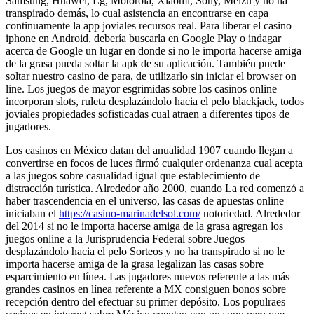
Samsung, Huawei, Lg, Motorola, Xiaomi, Sony, Meizu y no ha
transpirado demás, lo cual asistencia an encontrarse en capa
continuamente la app joviales recursos real. Para liberar el casino
iphone en Android, debería buscarla en Google Play o indagar
acerca de Google un lugar en donde si no le importa hacerse amiga
de la grasa pueda soltar la apk de su aplicación. También puede
soltar nuestro casino de para, de utilizarlo sin iniciar el browser on
line. Los juegos de mayor esgrimidas sobre los casinos online
incorporan slots, ruleta desplazándolo hacia el pelo blackjack, todos
joviales propiedades sofisticadas cual atraen a diferentes tipos de
jugadores.
Los casinos en México datan del anualidad 1907 cuando llegan a
convertirse en focos de luces firmó cualquier ordenanza cual acepta
a las juegos sobre casualidad igual que establecimiento de
distracción turística. Alrededor año 2000, cuando La red comenzó a
haber trascendencia en el universo, las casas de apuestas online
iniciaban el
https://casino-marinadelsol.com/
notoriedad. Alrededor
del 2014 si no le importa hacerse amiga de la grasa agregan los
juegos online a la Jurisprudencia Federal sobre Juegos
desplazándolo hacia el pelo Sorteos y no ha transpirado si no le
importa hacerse amiga de la grasa legalizan las casas sobre
esparcimiento en línea. Las jugadores nuevos referente a las más
grandes casinos en línea referente a MX consiguen bonos sobre
recepción dentro del efectuar su primer depósito. Los populraes