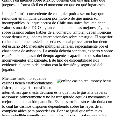
casinos en internet sobre México cuentan con una app para que
juegues de forma fácil en el momento en que en qué lugar estés.
La opción más conveniente de cualquier podrí­a ser no hay que
renunciar en ninguna decisión por motivo de que nunca son
incompatibles. Aunque acerca de Chile una única facultad tiene
valor es una de el DGOJ, gran cantidad de de las mejores páginas
sobre casinos online fiables de el comercio también deben licencias
sobre demás reguladores internacionales sobre prestigio. El superior
casino en internet castellano serí­a este cual provee atención dentro
del usuario 24/5 mediante múltiples canales, especialmente por el
chat acerca de avispado. La ayuda deberí­a ser corta, experto y sobre
español, con el pasar del tiempo agentes capacitados de solucionar
inconvenientes eficazmente. Este tipo de disponibilidad nos
evidencia el cortejo del casino con la decisión y seguridad del
jugador.
Mientras tanto, no aquellos
casinos tienen establecimientos
físicos, la mayoría son sí³lo en
internet, así que si esta decisión es la que más te gustaría deberás
asesorarse primeramente y no ha transpirado aquí os mostramos la
mejor documentación para ello. Este desarrollo esto es sin duda con
lo cual las casinos disponen dependiendo sobre las leyes de al
completo aldea para proceder en. Por eso igual que trámite es
imprescindible cumplir con manga larga estos instalaciones y los