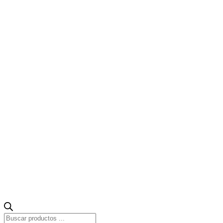
Búsqueda