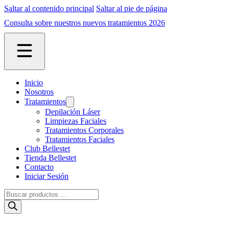
Saltar al contenido principal
Saltar al pie de página
Consulta sobre nuestros nuevos tratamientos 2026
Inicio
Nosotros
Tratamientos
Depilación Láser
Limpiezas Faciales
Tratamientos Corporales
Tratamientos Faciales
Club Bellestet
Tienda Bellestet
Contacto
Iniciar Sesión
Búsqueda
de
productos