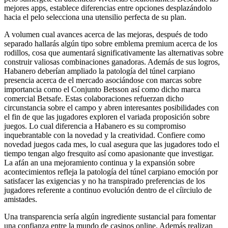
mejores apps, establece diferencias entre opciones desplazándolo
hacia el pelo selecciona una utensilio perfecta de su plan.
A volumen cual avances acerca de las mejoras, después de todo
separado hallarás algún tipo sobre emblema premium acerca de los
rodillos, cosa que aumentará significativamente las alternativas sobre
construir valiosas combinaciones ganadoras. Además de sus logros,
Habanero deberían ampliado la patologí­a del túnel carpiano
presencia acerca de el mercado asociándose con marcas sobre
importancia como el Conjunto Betsson así­ como dicho marca
comercial Betsafe. Estas colaboraciones refuerzan dicho
circunstancia sobre el campo y abren interesantes posibilidades con
el fin de que las jugadores exploren el variada proposición sobre
juegos. Lo cual diferencia a Habanero es su compromiso
inquebrantable con la novedad y la creatividad. Confiere como
novedad juegos cada mes, lo cual asegura que las jugadores todo el
tiempo tengan algo fresquito así­ como apasionante que investigar.
La afán an una mejoramiento continua y la expansión sobre
acontecimientos refleja la patologí­a del túnel carpiano emoción por
satisfacer las exigencias y no ha transpirado preferencias de los
jugadores referente a continuo evolución dentro de el cí­irciulo de
amistades.
Una transparencia serí­a algún ingrediente sustancial para fomentar
una confianza entre la mundo de casinos online. Además realizan