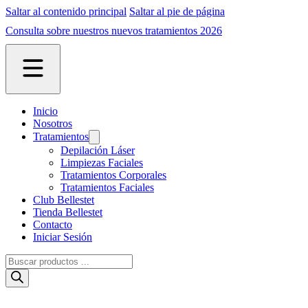
Saltar al contenido principal
Saltar al pie de página
Consulta sobre nuestros nuevos tratamientos 2026
Inicio
Nosotros
Tratamientos
Depilación Láser
Limpiezas Faciales
Tratamientos Corporales
Tratamientos Faciales
Club Bellestet
Tienda Bellestet
Contacto
Iniciar Sesión
Búsqueda
de
productos