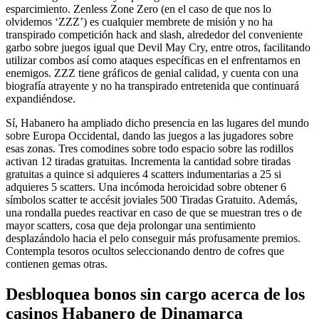
esparcimiento. Zenless Zone Zero (en el caso de que nos lo
olvidemos ‘ZZZ’) es cualquier membrete de misión y no ha
transpirado competición hack and slash, alrededor del conveniente
garbo sobre juegos igual que Devil May Cry, entre otros, facilitando
utilizar combos así­ como ataques específicas en el enfrentarnos en
enemigos. ZZZ tiene gráficos de genial calidad, y cuenta con una
biografía atrayente y no ha transpirado entretenida que continuará
expandiéndose.
Sí, Habanero ha ampliado dicho presencia en las lugares del mundo
sobre Europa Occidental, dando las juegos a las jugadores sobre
esas zonas. Tres comodines sobre todo espacio sobre las rodillos
activan 12 tiradas gratuitas. Incrementa la cantidad sobre tiradas
gratuitas a quince si adquieres 4 scatters indumentarias a 25 si
adquieres 5 scatters. Una incómoda heroicidad sobre obtener 6
símbolos scatter te accésit joviales 500 Tiradas Gratuito. Además,
una rondalla puedes reactivar en caso de que se muestran tres o de
mayor scatters, cosa que deja prolongar una sentimiento
desplazándolo hacia el pelo conseguir más profusamente premios.
Contempla tesoros ocultos seleccionando dentro de cofres que
contienen gemas otras.
Desbloquea bonos sin cargo acerca de los
casinos Habanero de Dinamarca