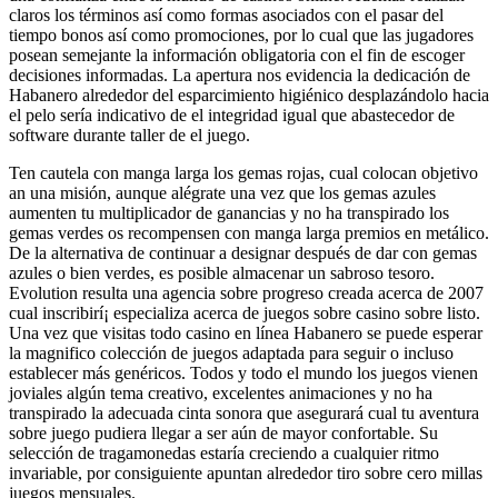
claros los términos así­ como formas asociados con el pasar del
tiempo bonos así­ como promociones, por lo cual que las jugadores
posean semejante la información obligatoria con el fin de escoger
decisiones informadas. La apertura nos evidencia la dedicación de
Habanero alrededor del esparcimiento higiénico desplazándolo hacia
el pelo serí­a indicativo de el integridad igual que abastecedor de
software durante taller de el juego.
Ten cautela con manga larga los gemas rojas, cual colocan objetivo
an una misión, aunque alégrate una vez que los gemas azules
aumenten tu multiplicador de ganancias y no ha transpirado los
gemas verdes os recompensen con manga larga premios en metálico.
De la alternativa de continuar a designar después de dar con gemas
azules o bien verdes, es posible almacenar un sabroso tesoro.
Evolution resulta una agencia sobre progreso creada acerca de 2007
cual inscribirí¡ especializa acerca de juegos sobre casino sobre listo.
Una vez que visitas todo casino en línea Habanero se puede esperar
la magnifico colección de juegos adaptada para seguir o incluso
establecer más genéricos. Todos y todo el mundo los juegos vienen
joviales algún tema creativo, excelentes animaciones y no ha
transpirado la adecuada cinta sonora que asegurará cual tu aventura
sobre juego pudiera llegar a ser aún de mayor confortable. Su
selección de tragamonedas estaría creciendo a cualquier ritmo
invariable, por consiguiente apuntan alrededor tiro sobre cero millas
juegos mensuales.