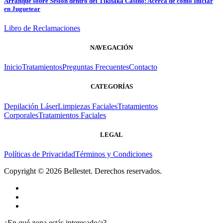
Arranque sobre Sesión dentro del Tikitaka Casino: Acerca de cómo Iniciar
en Juguetear
Libro de Reclamaciones
NAVEGACIÓN
Inicio
Tratamientos
Preguntas Frecuentes
Contacto
CATEGORÍAS
Depilación Láser
Limpiezas Faciales
Tratamientos
Corporales
Tratamientos Faciales
LEGAL
Políticas de Privacidad
Términos y Condiciones
Copyright © 2026 Bellestet. Derechos reservados.
¿En qué zona estás interesado/a?