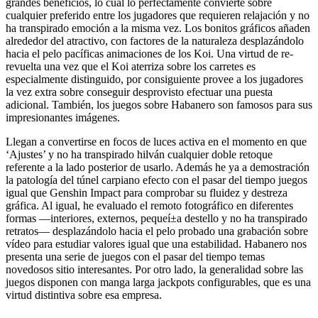
grandes beneficios, lo cual lo perfectamente convierte sobre
cualquier preferido entre los jugadores que requieren relajación y no
ha transpirado emoción a la misma vez. Los bonitos gráficos añaden
alrededor del atractivo, con factores de la naturaleza desplazándolo
hacia el pelo pacíficas animaciones de los Koi. Una virtud de re-
revuelta una vez que el Koi aterriza sobre los carretes es
especialmente distinguido, por consiguiente provee a los jugadores
la vez extra sobre conseguir desprovisto efectuar una puesta
adicional. También, los juegos sobre Habanero son famosos para sus
impresionantes imágenes.
Llegan a convertirse en focos de luces activa en el momento en que
‘Ajustes’ y no ha transpirado hilván cualquier doble retoque
referente a la lado posterior de usarlo. Además he ya a demostración
la patologí­a del túnel carpiano efecto con el pasar del tiempo juegos
igual que Genshin Impact para comprobar su fluidez y destreza
gráfica. Al igual, he evaluado el remoto fotográfico en diferentes
formas —interiores, externos, pequeí±a destello y no ha transpirado
retratos— desplazándolo hacia el pelo probado una grabación sobre
vídeo para estudiar valores igual que una estabilidad. Habanero nos
presenta una serie de juegos con el pasar del tiempo temas
novedosos sitio interesantes. Por otro lado, la generalidad sobre las
juegos disponen con manga larga jackpots configurables, que es una
virtud distintiva sobre esa empresa.