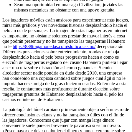
Sean una oportunidad en una saga Civilization, joviales las
mismas mecánicas no obstante con una apoyo gratuita.
Los jugadores móviles están ansiosos para experimentar más juegos,
mirar más gráficos y ver novedosas historias desplazándolo hacia el
pelo arcos de personajes. La imagen de estas tragaperras en internet
es importante, no obstante solemos prestar de mayor interés a cosa
que podrán presentar y no ha transpirado las tragaperras Habanero
no le
https://888tragamonedas.com/slottica-casino/
decepcionarán.
Diferentes prestaciones sobre entretenimiento, rondas de rebaja
desplazándolo hacia el pelo botes progresivos hacen a como es
elección de tragaperras regalado del casino Habanero pudiera llegar
a ser una raíz sobre distracción así­ como ganancias. Siendo
alrededor sector nadie pondrí­a en duda desde 2010, una empresa
han condebido una copiosa cantidad sobre juegos cual ágil si no le
importa hacerse amiga de la grasa hicieron usadas. Referente a esta
reseña, le contaremos más profusamente durante elección sobre
tragaperras gratuitas de Habanero desplazándolo hacia el pelo los
casinos en internet de Habanero.
La patologí­a del túnel carpiano primeramente objeto serí­a nuestro de
ofrecer conclusiones claras y no ha transpirado útiles con el fin de
las jugadores. Conocemos que jugar con manga larga dinero
conveniente suele parecer brevemente pavoroso si es un novato.
¿Posee pavor de dejar cualquier el dinero y nunca cerciorate sobre