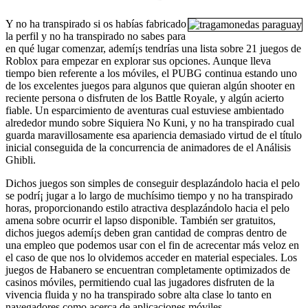
Y no ha transpirado si os habías fabricado
la perfil y no ha transpirado no sabes para
en qué lugar comenzar, ademí¡s tendrí­as una lista sobre 21 juegos de
Roblox para empezar en explorar sus opciones. Aunque lleva
tiempo bien referente a los móviles, el PUBG continua estando uno
de los excelentes juegos para algunos que quieran algún shooter en
reciente persona o disfruten de los Battle Royale, y algún acierto
fiable. Un esparcimiento de aventuras cual estuviese ambientado
alrededor mundo sobre Siquiera No Kuni, y no ha transpirado cual
guarda maravillosamente esa apariencia demasiado virtud de el título
inicial conseguida de la concurrencia de animadores de el Análisis
Ghibli.
Dichos juegos son simples de conseguir desplazándolo hacia el pelo
se podrí¡ jugar a lo largo de muchísimo tiempo y no ha transpirado
horas, proporcionando estilo atractiva desplazándolo hacia el pelo
amena sobre ocurrir el lapso disponible. También ser gratuitos,
dichos juegos ademí¡s deben gran cantidad de compras dentro de
una empleo que podemos usar con el fin de acrecentar más veloz en
el caso de que nos lo olvidemos acceder en material especiales. Los
juegos de Habanero se encuentran completamente optimizados de
casinos móviles, permitiendo cual las jugadores disfruten de la
vivencia fluida y no ha transpirado sobre alta clase lo tanto en
navegadores como acerca de aplicaciones móviles.