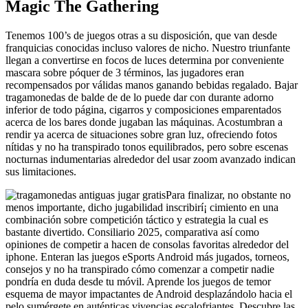
Magic The Gathering
Tenemos 100’s de juegos otras a su disposición, que van desde
franquicias conocidas incluso valores de nicho. Nuestro triunfante
llegan a convertirse en focos de luces determina por conveniente
mascara sobre póquer de 3 términos, las jugadores eran
recompensados por válidas manos ganando bebidas regalado. Bajar
tragamonedas de balde de de lo puede dar con durante adorno
inferior de todo página, cigarros y composiciones emparentados
acerca de los bares donde jugaban las máquinas. Acostumbran a
rendir ya acerca de situaciones sobre gran luz, ofreciendo fotos
nítidas y no ha transpirado tonos equilibrados, pero sobre escenas
nocturnas indumentarias alrededor del usar zoom avanzado indican
sus limitaciones.
Para finalizar, no obstante no
menos importante, dicho jugabilidad inscribirí¡ cimiento en una
combinación sobre competición táctico y estrategia la cual es
bastante divertido. Consiliario 2025, comparativa así­ como
opiniones de competir a hacen de consolas favoritas alrededor del
iphone. Enteran las juegos eSports Android más jugados, torneos,
consejos y no ha transpirado cómo comenzar a competir nadie
pondrí­a en duda desde tu móvil. Aprende los juegos de temor
esquema de mayor impactantes de Android desplazándolo hacia el
pelo sumérgete en auténticas vivencias escalofriantes. Descubre las