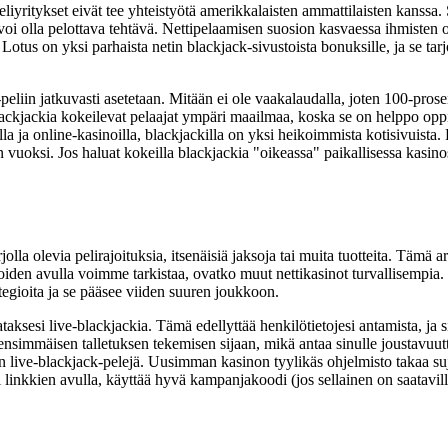
ritykset eivät tee yhteistyötä amerikkalaisten ammattilaisten kanssa. S
 voi olla pelottava tehtävä. Nettipelaamisen suosion kasvaessa ihmisten 
otus on yksi parhaista netin blackjack-sivustoista bonuksille, ja se tar
peliin jatkuvasti asetetaan. Mitään ei ole vaakalaudalla, joten 100-prosen
Blackjackia kokeilevat pelaajat ympäri maailmaa, koska se on helppo opp
la ja online-kasinoilla, blackjackilla on yksi heikoimmista kotisivuista. 
 vuoksi. Jos haluat kokeilla blackjackia "oikeassa" paikallisessa kasinos
rjolla olevia pelirajoituksia, itsenäisiä jaksoja tai muita tuotteita. Tämä
oiden avulla voimme tarkistaa, ovatko muut nettikasinot turvallisempia. J
ategioita ja se pääsee viiden suuren joukkoon.
lataksesi live-blackjackia. Tämä edellyttää henkilötietojesi antamista, j
e ensimmäisen talletuksen tekemisen sijaan, mikä antaa sinulle joustavuut
n live-blackjack-pelejä. Uusimman kasinon tyylikäs ohjelmisto takaa su
tili linkkien avulla, käyttää hyvä kampanjakoodi (jos sellainen on saatavil