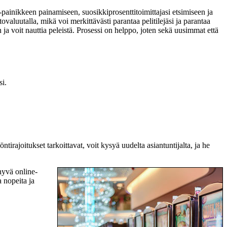
s'-painikkeen painamiseen, suosikkiprosenttitoimittajasi etsimiseen ja
aluutalla, mikä voi merkittävästi parantaa pelitilejäsi ja parantaa
ja voit nauttia peleistä. Prosessi on helppo, joten sekä uusimmat että
si.
ntirajoitukset tarkoittavat, voit kysyä uudelta asiantuntijalta, ja he
hyvä online-
a nopeita ja