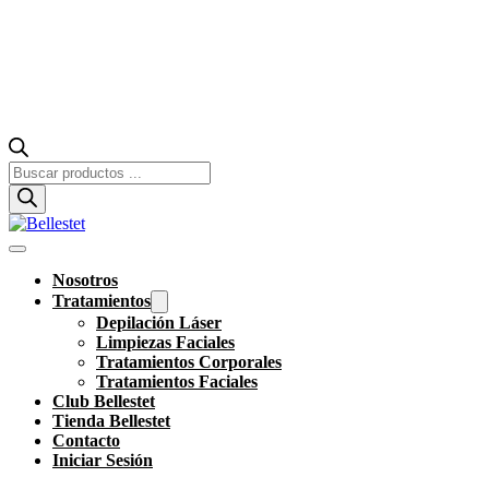
Búsqueda
de
productos
Nosotros
Tratamientos
Depilación Láser
Limpiezas Faciales
Tratamientos Corporales
Tratamientos Faciales
Club Bellestet
Tienda Bellestet
Contacto
Iniciar Sesión