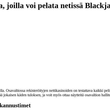
 joilla voi pelata netissä Black
nolla. Osavaltiossa rekisteröityjen nettikasinoiden on testattava kaikki 
ä jokaisen käden tuloksen, ja voit myös ottaa näytteitä osavaltion hallit
okannustimet