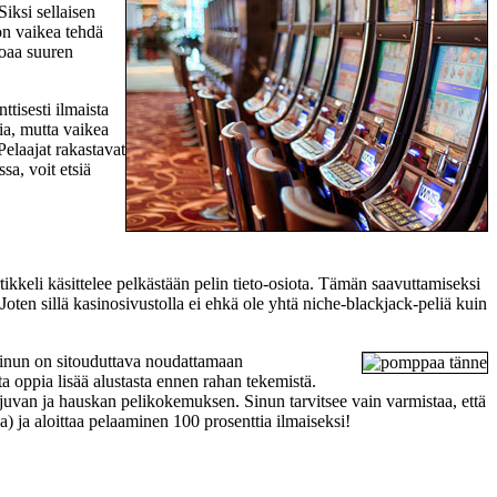
iksi sellaisen
on vaikea tehdä
joaa suuren
ttisesti ilmaista
ia, mutta vaikea
Pelaajat rakastavat
sa, voit etsiä
 artikkeli käsittelee pelkästään pelin tieto-osiota. Tämän saavuttamiseksi
oten sillä kasinosivustolla ei ehkä ole yhtä niche-blackjack-peliä kuin
a sinun on sitouduttava noudattamaan
ta oppia lisää alustasta ennen rahan tekemistä.
juvan ja hauskan pelikokemuksen. Sinun tarvitsee vain varmistaa, että
la) ja aloittaa pelaaminen 100 prosenttia ilmaiseksi!