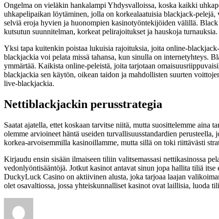
Ongelma on vieläkin hankalampi Yhdysvalloissa, koska kaikki uhkapeliy
uhkapelipaikan löytäminen, jolla on korkealaatuisia blackjack-pelejä,
selviä eroja hyvien ja huonompien kasinotyöntekijöiden välillä. Black L
kutsutun suunnitelman, korkeat pelirajoitukset ja hauskoja turnauksia.
Yksi tapa kuitenkin poistaa lukuisia rajoituksia, joita online-blackjack-
blackjackia voi pelata missä tahansa, kun sinulla on internetyhteys. 
ymmärtää. Kaikista online-peleistä, joita tarjotaan omaisuusriippuvaisil
blackjackia sen käytön, oikean taidon ja mahdollisten suurten voittojen
live-blackjackia.
Nettiblackjackin perusstrategia
Saatat ajatella, ettet koskaan tarvitse niitä, mutta suosittelemme aina ta
olemme arvioineet häntä useiden turvallisuusstandardien perusteella, j
korkea-arvoisemmilla kasinoillamme, mutta sillä on toki riittävästi str
Kirjaudu ensin sisään ilmaiseen tiliin valitsemassasi nettikasinossa pe
vedonlyöntisääntöjä. Jotkut kasinot antavat sinun jopa hallita tiliä its
DuckyLuck Casino on aktiivinen alusta, joka tarjoaa laajan valikoima
olet osavaltiossa, jossa yhteiskunnalliset kasinot ovat laillisia, luoda 