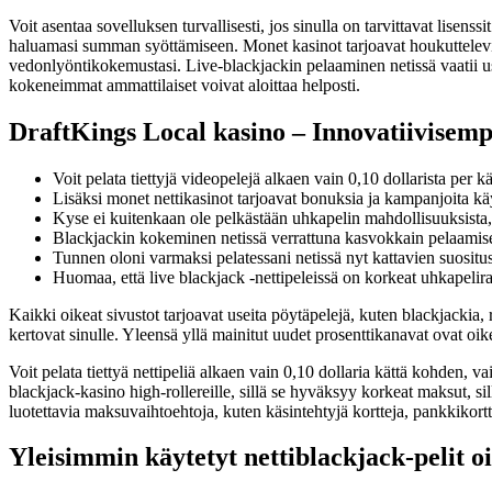
Voit asentaa sovelluksen turvallisesti, jos sinulla on tarvittavat lisen
haluamasi summan syöttämiseen. Monet kasinot tarjoavat houkuttelevia b
vedonlyöntikokemustasi. Live-blackjackin pelaaminen netissä vaatii usei
kokeneimmat ammattilaiset voivat aloittaa helposti.
DraftKings Local kasino – Innovatiivisemp
Voit pelata tiettyjä videopelejä alkaen vain 0,10 dollarista per 
Lisäksi monet nettikasinot tarjoavat bonuksia ja kampanjoita käy
Kyse ei kuitenkaan ole pelkästään uhkapelin mahdollisuuksista,
Blackjackin kokeminen netissä verrattuna kasvokkain pelaamiseen
Tunnen oloni varmaksi pelatessani netissä nyt kattavien suositus
Huomaa, että live blackjack -nettipeleissä on korkeat uhkapelir
Kaikki oikeat sivustot tarjoavat useita pöytäpelejä, kuten blackjackia, r
kertovat sinulle. Yleensä yllä mainitut uudet prosenttikanavat ovat oike
Voit pelata tiettyä nettipeliä alkaen vain 0,10 dollaria kättä kohden, 
blackjack-kasino high-rollereille, sillä se hyväksyy korkeat maksut, sil
luotettavia maksuvaihtoehtoja, kuten käsintehtyjä kortteja, pankkikortt
Yleisimmin käytetyt nettiblackjack-pelit 