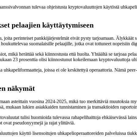
anssivalvonnan tulevaa ohjeistusta kryptovaluuttojen käytöstä uhkapeli
kset pelaajien käyttäytymiseen
 joita perinteiset pankkijärjestelmät eivät pysty tarjoamaan. Älykkäät 
ukuttelevaa suomalaisille pelaajille, jotka ovat tottuneet nopeisiin digi
, mikä herättää sekä kiinnostusta että huolta. Yhtäältä se tarjoaa pelaaj
n 23 prosenttia olisi kiinnostunut kokeilemaan kryptovaluuttoja uhkapeli
hkapeliformaatteja, joissa ei ole keskitettyä operaattoria. Nämä peer-to-
den näkymät
maan asteittain vuosina 2024-2025, mikä tuo merkittäviä muutoksia m
sä, mukaan lukien asiakkaiden tunnistaminen ja transaktioiden raportoin
kryptovaluutat tulisi huomioida tulevassa rahapelihaittoja ehkäisevässä 
ot ovat pseudonyymejä ja rajat ylittäviä.
luuttojen käyttö lisensoitujen uhkapelioperaattoreiden palveluissa ti