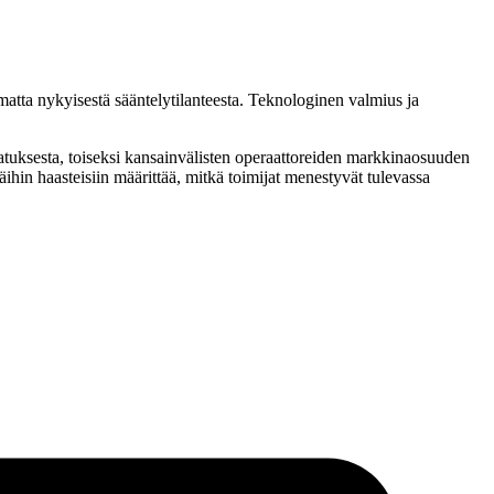
atta nykyisestä sääntelytilanteesta. Teknologinen valmius ja
tatuksesta, toiseksi kansainvälisten operaattoreiden markkinaosuuden
hin haasteisiin määrittää, mitkä toimijat menestyvät tulevassa