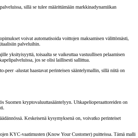
palveluissa, sillä se tulee määrittämään markkinadynamiikan
sopimukset voivat automatisoida voittojen maksamisen välittömästi,
taalisiin palveluihin.
ille yksityisyyttä, toisaalta se vaikeuttaa vastuullisen pelaamisen
palveluissa, jos se olisi laillisesti sallittua.
peer -alustat haastavat perinteisen sääntelymallin, sillä niitä on
yös Suomen kryptovaluuttasääntelyyn. Uhkapelioperaattoreiden on
ti.
lainsäädännössä. Keskeisenä kysymyksenä on, voivatko perinteiset
ukkojen KYC-vaatimusten (Know Your Customer) puitteissa. Tämä malli