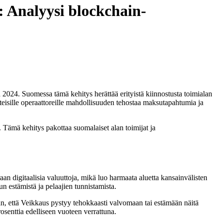
 Analyysi blockchain-
 2024. Suomessa tämä kehitys herättää erityistä kiinnostusta toimialan
teisille operaattoreille mahdollisuuden tehostaa maksutapahtumia ja
 Tämä kehitys pakottaa suomalaiset alan toimijat ja
 digitaalisia valuuttoja, mikä luo harmaata aluetta kansainvälisten
n estämistä ja pelaajien tunnistamista.
man, että Veikkaus pystyy tehokkaasti valvomaan tai estämään näitä
senttia edelliseen vuoteen verrattuna.