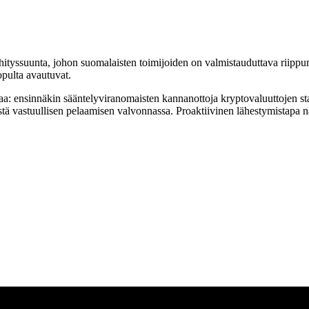
ityssuunta, johon suomalaisten toimijoiden on valmistauduttava riippum
pulta avautuvat.
ntaa: ensinnäkin sääntelyviranomaisten kannanottoja kryptovaluuttojen s
ä vastuullisen pelaamisen valvonnassa. Proaktiivinen lähestymistapa näi