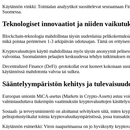
Käytännön vinkki: Toimialan analyytikot suosittelevat seuraamaan Fin
Suomessa.
Teknologiset innovaatiot ja niiden vaikutu
Blockchain-teknologia mahdollistaa täysin uudenlaisia pelikokemuksia,
mikä poistaa perinteisen 1-3 arkipäivän odotusajan. Tämä on erityisen ho
Kryptovaluuttojen käyttö mahdollistaa myös täysin anonyymit pelisessiot
valvontaa. Suomalaisten pelaajien keskuudessa tehdyn tutkimuksen mukaa
Decentralized Finance (DeFi) -protokollat ovat luoneet kokonaan uusia u
käytännössä mahdotonta valvoa tai sulkea.
Sääntelyympäristön kehitys ja tulevaisuu
Euroopan unionin MiCA-asetus (Markets in Crypto-Assets) astuu voi
valmistauduttava tiukempiin vaatimuksiin kryptovaluuttojen käsittelys
Sosiaali- ja terveysministeriö on aloittanut selvityksen siitä, miten 
pelirajoitustyökalut toimia kryptovaluuttaympäristössä, jossa transakti
Käytännön esimerkki: Viron naapurimaassa on jo hyväksytty kryptova