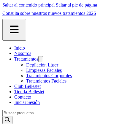
Saltar al contenido principal
Saltar al pie de página
Consulta sobre nuestros nuevos tratamientos 2026
Inicio
Nosotros
Tratamientos
Depilación Láser
Limpiezas Faciales
Tratamientos Corporales
Tratamientos Faciales
Club Bellestet
Tienda Bellestet
Contacto
Iniciar Sesión
Búsqueda
de
productos