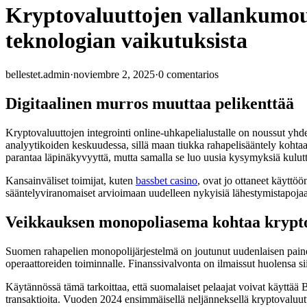
Kryptovaluuttojen vallankumou
teknologian vaikutuksista
bellestet.admin
·
noviembre 2, 2025
·
0 comentarios
Digitaalinen murros muuttaa pelikenttää
Kryptovaluuttojen integrointi online-uhkapelialustalle on noussut yhd
analyytikoiden keskuudessa, sillä maan tiukka rahapelisääntely kohtaa
parantaa läpinäkyvyyttä, mutta samalla se luo uusia kysymyksiä kulutt
Kansainväliset toimijat, kuten
bassbet casino
, ovat jo ottaneet käyttö
sääntelyviranomaiset arvioimaan uudelleen nykyisiä lähestymistapojaan
Veikkauksen monopoliasema kohtaa krypt
Suomen rahapelien monopolijärjestelmä on joutunut uudenlaisen painee
operaattoreiden toiminnalle. Finanssivalvonta on ilmaissut huolensa si
Käytännössä tämä tarkoittaa, että suomalaiset pelaajat voivat käyttää 
transaktioita. Vuoden 2024 ensimmäisellä neljänneksellä kryptovaluutt