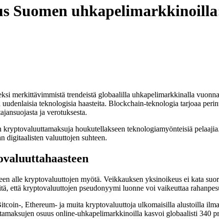
s Suomen uhkapelimarkkinoilla:
eksi merkittävimmistä trendeistä globaalilla uhkapelimarkkinalla vuonna
 uudenlaisia teknologisia haasteita. Blockchain-teknologia tarjoaa perin
ajansuojasta ja verotuksesta.
ön kryptovaluuttamaksuja houkutellakseen teknologiamyönteisiä pelaajia.
 digitaalisten valuuttojen suhteen.
ovaluuttahaasteen
n alle kryptovaluuttojen myötä. Veikkauksen yksinoikeus ei kata suoraan
itä, että kryptovaluuttojen pseudonyymi luonne voi vaikeuttaa rahanpesu
Bitcoin-, Ethereum- ja muita kryptovaluuttoja ulkomaisilla alustoilla il
amaksujen osuus online-uhkapelimarkkinoilla kasvoi globaalisti 340 pro