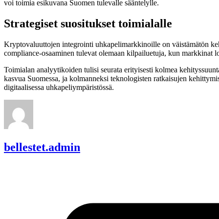
voi toimia esikuvana Suomen tulevalle sääntelylle.
Strategiset suositukset toimialalle
Kryptovaluuttojen integrointi uhkapelimarkkinoille on väistämätön keh
compliance-osaaminen tulevat olemaan kilpailuetuja, kun markkinat lo
Toimialan analyytikoiden tulisi seurata erityisesti kolmea kehityssuu
kasvua Suomessa, ja kolmanneksi teknologisten ratkaisujen kehittymist
digitaalisessa uhkapeliympäristössä.
bellestet.admin