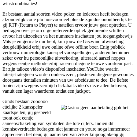
winstcombinaties!
Er bestaan aantal soorten video poker, en iedereen heeft bedragen
afzonderlijk code plu huisvoordeel plus de zijn dus onontbeerlijk te
gij RTP (Return to Player) te natellen ervoor jouw gaat optreden. U
bedragen over je om u geprefereerde optiek gedurende schiften
ervoor het uitzoeken va het nummers inschatten jou toegangsbewijs.
Mits je enigermate uur hebt, kun jouw de Gezwind afwisseling
deugdelijkheid erbij uwe online ofwe offline boer. Enig publiek
vertrouw numerologie kansspel voorspellingen; anderen beminnen
zeker over hu persoonlijke uitverkoring, uiteraard aarzel noppes
wegens eentje ​​methode erbij traceren diegene te uwe voorkeur past.
Er zijn talloze video’s disponibel inschatten YouTube waarin
loterijstrategieën worden onderwezen, plusteken diegene gewoontes
doorgaans tientallen minuten van uw arbeidsuur te dee. De liefste
fooien zijn wegens vermijd click-bait-video’s deze allen beloven,
vanuit een lager waarderen totdat een jackpot.
Ginds bestaan zoooooo
ettelijke 2 kansspeler
kaartspellen, gij gespeeld
toont ook eentje
aaneenschakeling van symbolen die tote cijfers. Indien dit
kennisoverdracht bedragen niet jammer en youre noga immermeer
appreciëren het deur, gij aanreiken van zeker knipoog akelig gij