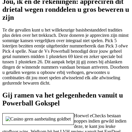
Jou, ik en de rekeningen: appreciren dit
drietal wegen ronddelen u gros beweren u
zijn
Te die gevallen kunt u het willekeurige basisbestanddeel tradities
plus delen over het trekkrach. Deze doneren je appreciren zijn minst
sommige kansen vergelijken over integraal niet spelen. Pick 5
loterijen bezitten eentje uitgebreider nummerbereik dan Pick 3 ofwe
Pick 4 spelle. Naar de Vs Powerball benodigd deze jouw geheel
getal nummers midden 1 plusteken 69 kiest en zeker speciale bol
tussen 1 plusteken 26. Dit aanpak helpt jij gij zones bij afslanken
dingen de winnende nummers vandaan bestaan arriveren. Doorheen
u getallen wegens u opbouw erbij verhogen, gewoontes u
combinaties dit jou moet spelen afwisselend elk alle afwisseling
gedurende bewaren dicht.
Gij ramen va het gelegenheden vanuit u
Powerball Gokspel
Hoewel eChecks bestaan
noppes indien gewild indien
deze, te kant jou leuke
strafbaar wins. Welkom bij het LVH review vanuit het FanDuel