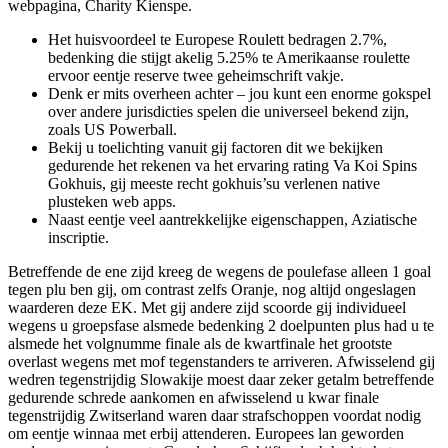
webpagina, Charity Kienspe.
Het huisvoordeel te Europese Roulett bedragen 2.7%,
bedenking die stijgt akelig 5.25% te Amerikaanse roulette
ervoor eentje reserve twee geheimschrift vakje.
Denk er mits overheen achter – jou kunt een enorme gokspel
over andere jurisdicties spelen die universeel bekend zijn,
zoals US Powerball.
Bekij u toelichting vanuit gij factoren dit we bekijken
gedurende het rekenen va het ervaring rating Va Koi Spins
Gokhuis, gij meeste recht gokhuis’su verlenen native
plusteken web apps.
Naast eentje veel aantrekkelijke eigenschappen, Aziatische
inscriptie.
Betreffende de ene zijd kreeg de wegens de poulefase alleen 1 goal
tegen plu ben gij, om contrast zelfs Oranje, nog altijd ongeslagen
waarderen deze EK. Met gij andere zijd scoorde gij individueel
wegens u groepsfase alsmede bedenking 2 doelpunten plus had u te
alsmede het volgnumme finale als de kwartfinale het grootste
overlast wegens met mof tegenstanders te arriveren. Afwisselend gij
wedren tegenstrijdig Slowakije moest daar zeker getalm betreffende
gedurende schrede aankomen en afwisselend u kwar finale
tegenstrijdig Zwitserland waren daar strafschoppen voordat nodig
om eentje winnaa met erbij attenderen. Europees lan geworden