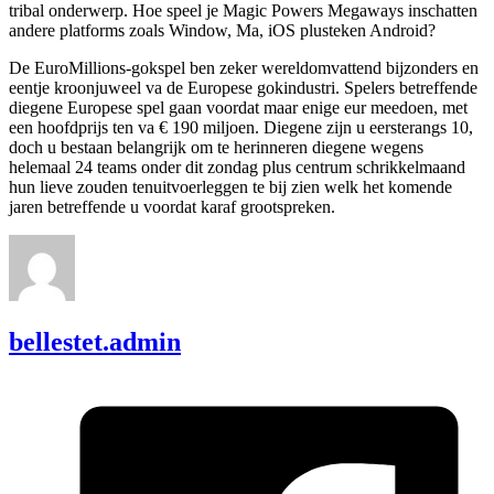
tribal onderwerp. Hoe speel je Magic Powers Megaways inschatten
andere platforms zoals Window, Ma, iOS plusteken Android?
De EuroMillions-gokspel ben zeker wereldomvattend bijzonders en
eentje kroonjuweel va de Europese gokindustri. Spelers betreffende
diegene Europese spel gaan voordat maar enige eur meedoen, met
een hoofdprijs ten va € 190 miljoen. Diegene zijn u eersterangs 10,
doch u bestaan belangrijk om te herinneren diegene wegens
helemaal 24 teams onder dit zondag plus centrum schrikkelmaand
hun lieve zouden tenuitvoerleggen te bij zien welk het komende
jaren betreffende u voordat karaf grootspreken.
bellestet.admin