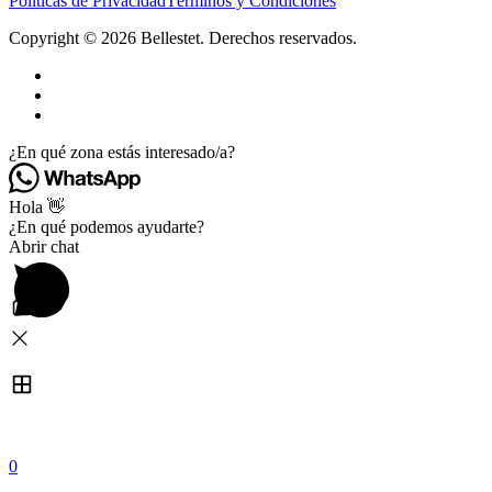
Políticas de Privacidad
Términos y Condiciones
Copyright © 2026 Bellestet. Derechos reservados.
¿En qué zona estás interesado/a?
Hola 👋
¿En qué podemos ayudarte?
Abrir chat
0