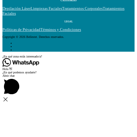
CATEGORÍAS
Depilación Láser
Limpiezas Faciales
Tratamientos Corporales
Tratamientos
Faciales
LEGAL
Políticas de Privacidad
Términos y Condiciones
Copyright © 2026 Bellestet. Derechos reservados.
¿En qué zona estás interesado/a?
Hola 👋
¿En qué podemos ayudarte?
Abrir chat