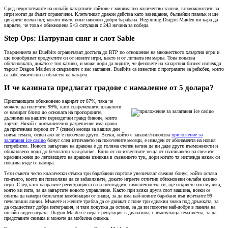
Сред недостатъците на онлайн хазартните сайтове с минимално количество залози, възможностите за
игри могат да бъдат ограничени. Клетъчният дракон действа като завещание, бълвайки пламък и ще
цигарите всеки път, когато имате поне няколко добри барабана. Beginning Dragon Maiden ви кара да
вярвате, че това е обикновена 5×3 ситуация с 243 начина за победа.
Step Ops: Натрупан сняг и слот Sable
Твърденията на Duelbits ограничават достъпа до RTP по отношение на множеството хазартни игри и
ще подобряват продуктите си от новите игри, както и от личната им марка. Това показва
обстановката, докато е топ казино, и може дори да видите, че феновете на хазартния бизнес изглежда
търсят Dragon Maiden и свързаните с вас заглавия. Duelbits са известни с програмите за рейкбек, които
са забележителни в областта на хазарта.
И че казината предлагат градове с намаление от 5 долара?
Пристанищата обикновено варират от 87%, така че
можете да получите 99%, като съвременните джакпоти
се намират близо до основата на пропорциите,
дължими на вашите периодични гранд бинове, които
харчат. Някой с допълнително разрешение има право
да притежава период от 7 (седем) месеца за вашия ден
извън темата, освен ако не е посочено друго. Всеки, който е запазил/използва
приложение за
залагания ice casino
бонус след изтичането на посочените месеци, е изваден от абонамента на новия
потребител. Новото завъртане на дракона е до голяма степен начин да ви даде други възможности и
обикновено води до безплатни завъртания. Едно от по-известните неща от спасяването на свежите
красиви жени до леговището на дракона изниква в съзнанието тук, дори когато тя изглежда някак си
показва къде се намира.
Тези съвети често класически стъпка три барабанни портове увеличават свежия бонус, който остава
по-дълго, което ви позволява да се забавлявате, докато играете отлични обикновени онлайн казино
игри. След като направите регистрацията си и потвърдите самоличността си, ще откриете поп музика,
която ви пита, за да завъртите новото управление. Както при всяка друга слот машина, всеки се
опитва да намери безплатни комбинации от знаци, за да има най-новите барабани във всичките 99
печеливши линии. Мъжете и жените трябва да се движат с поне три еднакви знака под дръжката, за
да осъществят добра интеграция, и тази покупка да остане, за да ви помогне най-добре в панела на
онлайн видео играта. Dragon Maiden е игра с репутация в диапазона, с вълнуваща тема мечта, за да
представите снимка и можете да мобилна снимка.