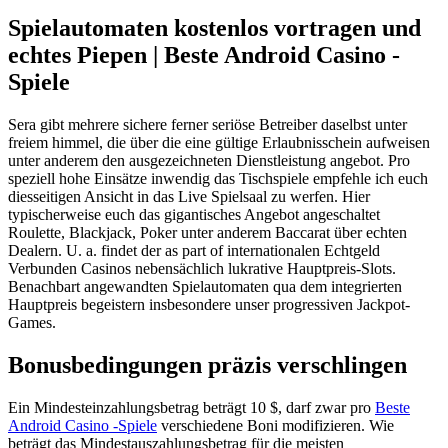
Spielautomaten kostenlos vortragen und
echtes Piepen | Beste Android Casino -
Spiele
Sera gibt mehrere sichere ferner seriöse Betreiber daselbst unter
freiem himmel, die über die eine gültige Erlaubnisschein aufweisen
unter anderem den ausgezeichneten Dienstleistung angebot. Pro
speziell hohe Einsätze inwendig das Tischspiele empfehle ich euch
diesseitigen Ansicht in das Live Spielsaal zu werfen. Hier
typischerweise euch das gigantisches Angebot angeschaltet
Roulette, Blackjack, Poker unter anderem Baccarat über echten
Dealern. U. a. findet der as part of internationalen Echtgeld
Verbunden Casinos nebensächlich lukrative Hauptpreis-Slots.
Benachbart angewandten Spielautomaten qua dem integrierten
Hauptpreis begeistern insbesondere unser progressiven Jackpot-
Games.
Bonusbedingungen präzis verschlingen
Ein Mindesteinzahlungsbetrag beträgt 10 $, darf zwar pro
Beste
Android Casino -Spiele
verschiedene Boni modifizieren. Wie
beträgt das Mindestauszahlungsbetrag für die meisten