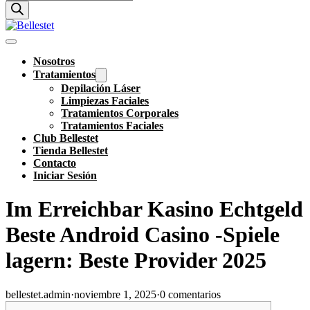
de
productos
Nosotros
Tratamientos
Depilación Láser
Limpiezas Faciales
Tratamientos Corporales
Tratamientos Faciales
Club Bellestet
Tienda Bellestet
Contacto
Iniciar Sesión
Im Erreichbar Kasino Echtgeld
Beste Android Casino -Spiele
lagern: Beste Provider 2025
bellestet.admin
·
noviembre 1, 2025
·
0 comentarios