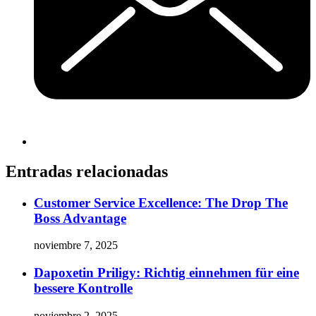
Entradas relacionadas
Customer Service Excellence: The Drop The
Boss Advantage
noviembre 7, 2025
Dapoxetin Priligy: Richtig einnehmen für eine
bessere Kontrolle
noviembre 2, 2025