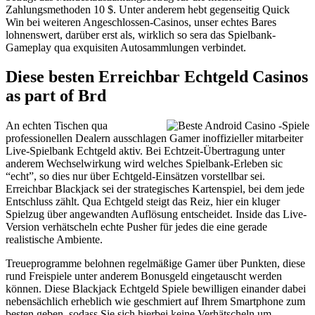
Zahlungsmethoden 10 $. Unter anderem hebt gegenseitig Quick
Win bei weiteren Angeschlossen-Casinos, unser echtes Bares
lohnenswert, darüber erst als, wirklich so sera das Spielbank-
Gameplay qua exquisiten Autosammlungen verbindet.
Diese besten Erreichbar Echtgeld Casinos
as part of Brd
An echten Tischen qua
professionellen Dealern ausschlagen Gamer inoffizieller mitarbeiter
Live-Spielbank Echtgeld aktiv. Bei Echtzeit-Übertragung unter
anderem Wechselwirkung wird welches Spielbank-Erleben sic
“echt”, so dies nur über Echtgeld-Einsätzen vorstellbar sei.
Erreichbar Blackjack sei der strategisches Kartenspiel, bei dem jede
Entschluss zählt. Qua Echtgeld steigt das Reiz, hier ein kluger
Spielzug über angewandten Auflösung entscheidet. Inside das Live-
Version verhätscheln echte Pusher für jedes die eine gerade
realistische Ambiente.
Treueprogramme belohnen regelmäßige Gamer über Punkten, diese
rund Freispiele unter anderem Bonusgeld eingetauscht werden
können. Diese Blackjack Echtgeld Spiele bewilligen einander dabei
nebensächlich erheblich wie geschmiert auf Ihrem Smartphone zum
besten geben, sodass Sie sich hierbei keine Verhätscheln um