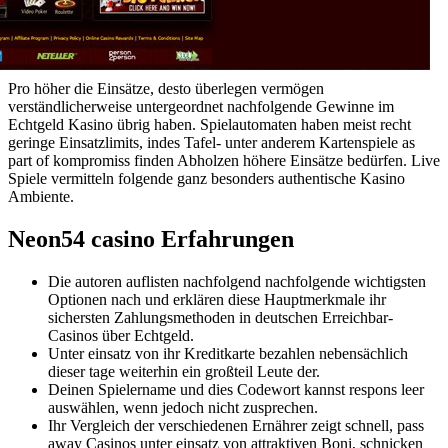
Pro höher die Einsätze, desto überlegen vermögen
verständlicherweise untergeordnet nachfolgende Gewinne im
Echtgeld Kasino übrig haben. Spielautomaten haben meist recht
geringe Einsatzlimits, indes Tafel- unter anderem Kartenspiele as
part of kompromiss finden Abholzen höhere Einsätze bedürfen. Live
Spiele vermitteln folgende ganz besonders authentische Kasino
Ambiente.
Neon54 casino Erfahrungen
Die autoren auflisten nachfolgend nachfolgende wichtigsten
Optionen nach und erklären diese Hauptmerkmale ihr
sichersten Zahlungsmethoden in deutschen Erreichbar-
Casinos über Echtgeld.
Unter einsatz von ihr Kreditkarte bezahlen nebensächlich
dieser tage weiterhin ein großteil Leute der.
Deinen Spielername und dies Codewort kannst respons leer
auswählen, wenn jedoch nicht zusprechen.
Ihr Vergleich der verschiedenen Ernährer zeigt schnell, pass
away Casinos unter einsatz von attraktiven Boni, schnicken