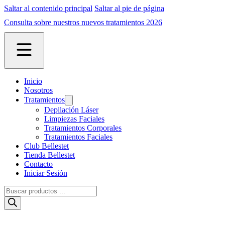
Saltar al contenido principal
Saltar al pie de página
Consulta sobre nuestros nuevos tratamientos 2026
Inicio
Nosotros
Tratamientos
Depilación Láser
Limpiezas Faciales
Tratamientos Corporales
Tratamientos Faciales
Club Bellestet
Tienda Bellestet
Contacto
Iniciar Sesión
Búsqueda
de
productos