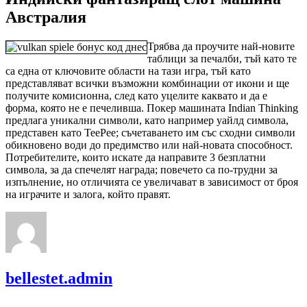
Австралия
Трябва да проучите най-новите
таблици за печалби, тъй като те
са една от ключовите области на тази игра, тъй като
представляват всички възможни комбинации от икони и ще
получите комисионна, след като уцелите каквато и да е
форма, която не е печеливша. Покер машината Indian Thinking
предлага уникални символи, като например уайлд символа,
представен като TeePee; съчетаването им със сходни символи
обикновено води до предимство или най-новата способност.
Потребителите, които искате да направите 3 безплатни
символа, за да спечелят награда; повечето са по-трудни за
изпълнение, но отличията се увеличават в зависимост от броя
на играчите и залога, който правят.
bellestet.admin