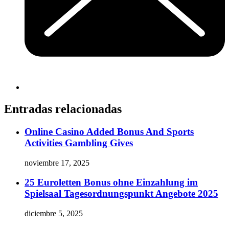
Entradas relacionadas
Online Casino Added Bonus And Sports
Activities Gambling Gives
noviembre 17, 2025
25 Euroletten Bonus ohne Einzahlung im
Spielsaal Tagesordnungspunkt Angebote 2025
diciembre 5, 2025