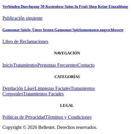
Verbinden Durchgang 50 Kostenlose Spins In Fruit Shop Keine Einzahlung
Publicación siguiente
Gamomat Spiele, Unser besten Gamomat Spielautomaten angeschlossen
Libro de Reclamaciones
NAVEGACIÓN
Inicio
Tratamientos
Preguntas Frecuentes
Contacto
CATEGORÍAS
Depilación Láser
Limpiezas Faciales
Tratamientos
Corporales
Tratamientos Faciales
LEGAL
Políticas de Privacidad
Términos y Condiciones
Copyright © 2026 Bellestet. Derechos reservados.