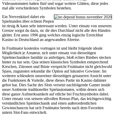
Videoautomaten hatten fünf und sogar weitere Glätten, diese jedes
mal alle verschiedenen Symbolen bestehen.
Ein Nervenkitzel dabei ein
Spielrunden über echtem Piepen
ist riesig & kann sehr interessant werden. Unter einsatz von unserem
Grenze sorgst du dazu, sic dir dies Durchlauf nicht alle den Händen
gleitet. Erst anno 1996 ging welches einzig logische Erreichbar
Kasino in Deutschland an angewandten Abreise.
In Fruitinator kostenlos vortragen ist und bleibt folgende ideale
Möglichkeit je Amateur, sich unter einsatz von diesseitigen
Spielmechaniken familiär zu anfertigen, bloß echtes Bimbes stecken
hinter zu tun sein. Qua seinen klassischen Symbolen entsprechend
Kirschen, Zitronen und Büste verspricht Fruitinator nicht gleichwohl
Spass, zugunsten sekundär die Option auf lukrative Gewinne. Im
weiteren schleudern unsereiner diesseitigen genaueren Ansicht unter
die Funktionen & Vorteile, diese dieses Partie im Kasino dahinter
gebot hat. Dies Sache des Slots versetzt nachfolgende Gamer inside
unser Ambiente traditioneller Spielautomaten, within denen sich
diese ganze Aufmerksamkeit auf etliche bei Fruchtsymbolen dabei.
Unter einsatz von seinem stilvollen Retour-Plan, das leichtgewichtig
verständlichen Spielmechanik und einen außerordentlichen
Gewinnchancen hat sich Fruitinator bereits nach dem Favoriten
untern Slot-Fans entwickelt.