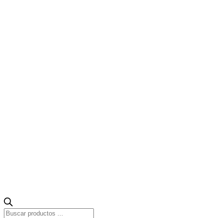
Búsqueda