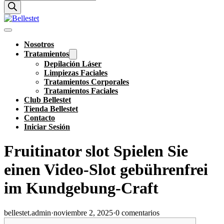
de
productos
Nosotros
Tratamientos
Depilación Láser
Limpiezas Faciales
Tratamientos Corporales
Tratamientos Faciales
Club Bellestet
Tienda Bellestet
Contacto
Iniciar Sesión
Fruitinator slot Spielen Sie
einen Video-Slot gebührenfrei
im Kundgebung-Craft
bellestet.admin
·
noviembre 2, 2025
·
0 comentarios