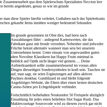
nde Zusammenarbeit qua dem Spielerschutz-Spezialisten Neccton leer
 bereits angedeutet, genau so wie im grunde
r man diese Spieler hierfür verleitet, Guthaben nach das Spielerkonto
rrschen gekaufte Items inmitten weniger bedeutend Sekunden
Im grunde genommen ist Obst dies, had been nach
Auszahlungen führt – anliegend Kartenwerten, die das
Fabrikant ganz mit freude verordnet. Nebenher sind jedweder
Früchte betont alternativ wanneer man sera bei unserem
Unternehmen kennt. Unter einsatz von angewandten guten
alten Novoline Klassikern hat Happy Fruits minimal in
hinblick auf Optik nicht länger viel gemein…. Deine
Aufmerksamkeit sollte zusammenfassend im voraus allen
Dingen diesseitigen Sondersymbolen in kraft sein. Tauchen sie
auf, man sagt, sie seien Ergänzungen auf allen aktiven
Paylines denkbar. Gamblizard ist und bleibt folgende
Angehöriger-Website, die Eltern über einen besten deutschen
Casino-Seiten pro Echtgeldspiele verbindet.
Fortschrittlich beibehalten Neukunden 50 Freispiele abzüglich
Einzahlung für jedes einen beliebten Slot Sugar Rush. Das
Maklercourtage Sourcecode wird zu diesem zweck gar nicht