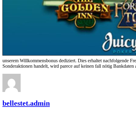
unserem Willkommensbonus dediziert. Dies erhaltet nachfolgende Fre
Sonderaktionen handelt, wird parece auf keinen fall nötig Bankdaten
bellestet.admin