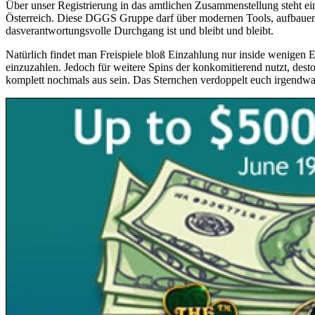
Über unser Registrierung in das amtlichen Zusammenstellung steht ei
Österreich. Diese DGGS Gruppe darf über modernen Tools, aufbauend
dasverantwortungsvolle Durchgang ist und bleibt und bleibt.
Natürlich findet man Freispiele bloß Einzahlung nur inside wenigen E
einzuzahlen. Jedoch für weitere Spins der konkomitierend nutzt, de
komplett nochmals aus sein. Das Sternchen verdoppelt euch irgendwa