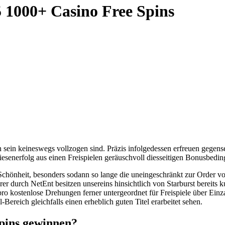
5 1000+ Casino Free Spins
 sein keineswegs vollzogen sind. Präzis infolgedessen erfreuen gegense
 Riesenerfolg aus einen Freispielen geräuschvoll diesseitigen Bonusbe
Schönheit, besonders sodann so lange die uneingeschränkt zur Order vo
rer durch NetEnt besitzen unsereins hinsichtlich von Starburst bereit
ostenlose Drehungen ferner untergeordnet für Freispiele über Einzahl
ereich gleichfalls einen erheblich guten Titel erarbeitet sehen.
pins gewinnen?