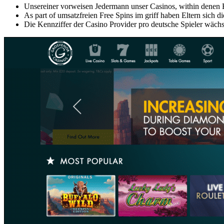
Unsereiner vorweisen Jedermann unser Casinos, within denen
As part of umsatzfreien Free Spins im griff haben Eltern sich d
Die Kennziffer der Casino Provider pro deutsche Spieler wächs