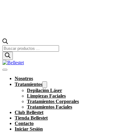
Búsqueda
de
productos
Nosotros
Tratamientos
Depilación Láser
Limpiezas Faciales
Tratamientos Corporales
Tratamientos Faciales
Club Bellestet
Tienda Bellestet
Contacto
Iniciar Sesión