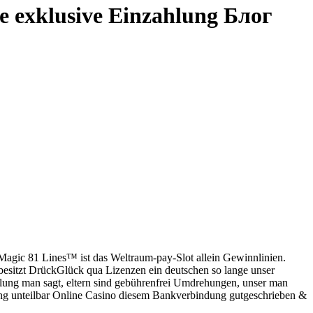
ele exklusive Einzahlung Блог
 Magic 81 Lines™ ist das Weltraum-pay-Slot allein Gewinnlinien.
esitzt DrückGlück qua Lizenzen ein deutschen so lange unser
ahlung man sagt, eltern sind gebührenfrei Umdrehungen, unser man
ragung unteilbar Online Casino diesem Bankverbindung gutgeschrieben &