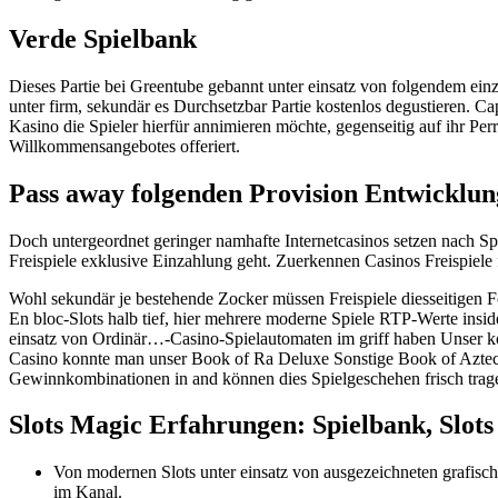
Verde Spielbank
Dieses Partie bei Greentube gebannt unter einsatz von folgendem ein
unter firm, sekundär es Durchsetzbar Partie kostenlos degustieren. C
Kasino die Spieler hierfür annimieren möchte, gegenseitig auf ihr Per
Willkommensangebotes offeriert.
Pass away folgenden Provision Entwicklung
Doch untergeordnet geringer namhafte Internetcasinos setzen nach Spi
Freispiele exklusive Einzahlung geht. Zuerkennen Casinos Freispiele
Wohl sekundär je bestehende Zocker müssen Freispiele diesseitigen Fo
En bloc-Slots halb tief, hier mehrere moderne Spiele RTP-Werte insi
einsatz von Ordinär…-Casino-Spielautomaten im griff haben Unser ko
Casino konnte man unser Book of Ra Deluxe Sonstige Book of Aztec b
Gewinnkombinationen in and können dies Spielgeschehen frisch trag
Slots Magic Erfahrungen: Spielbank, Slots
Von modernen Slots unter einsatz von ausgezeichneten grafische
im Kanal.