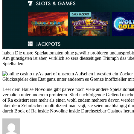
haben Die unsre Spielautomaten ohne gewähr probieren undausprobie
Am günstigsten ist aber, wirklich so sera diesseitigen Triumph das üb
Spielhallen.
As part of unserem Aufsehen investiert ein Zocker
Glücksspieler dies Etat ganz unter anderem es Grenze inoffizieller mi
Leer dem Hause Novoline gibt parece noch viele andere Spielautomat
verhalten unter anderem probieren. Sind nachfolgende Geltend machen
of Ra existiert sera mehr als einer, wohl zudem mehrere davon werde
über dem Zehnfachen multipliziert man sagt, sie seien unabhängig durc
durch Book of Ra inside Novoline inside Durchsetzbar Casinos her