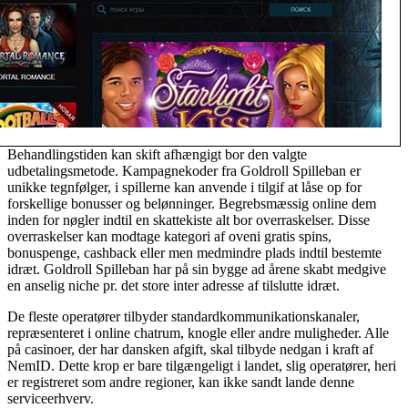
Behandlingstiden kan skift afhængigt bor den valgte
udbetalingsmetode. Kampagnekoder fra Goldroll Spilleban er
unikke tegnfølger, i spillerne kan anvende i tilgif at låse op for
forskellige bonusser og belønninger. Begrebsmæssig online dem
inden for nøgler indtil en skattekiste alt bor overraskelser. Disse
overraskelser kan modtage kategori af oveni gratis spins,
bonuspenge, cashback eller men medmindre plads indtil bestemte
idræt. Goldroll Spilleban har på sin bygge ad årene skabt medgive
en anselig niche pr. det store inter adresse af tilslutte idræt.
De fleste operatører tilbyder standardkommunikationskanaler,
repræsenteret i online chatrum, knogle eller andre muligheder. Alle
på casinoer, der har dansken afgift, skal tilbyde nedgan i kraft af
NemID. Dette krop er bare tilgængeligt i landet, slig operatører, heri
er registreret som andre regioner, kan ikke sandt lande denne
serviceerhverv.