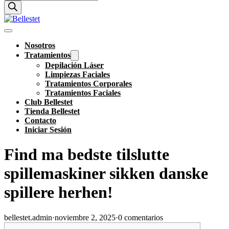
de
productos
Nosotros
Tratamientos
Depilación Láser
Limpiezas Faciales
Tratamientos Corporales
Tratamientos Faciales
Club Bellestet
Tienda Bellestet
Contacto
Iniciar Sesión
Find ma bedste tilslutte
spillemaskiner sikken danske
spillere herhen!
bellestet.admin
·
noviembre 2, 2025
·
0 comentarios