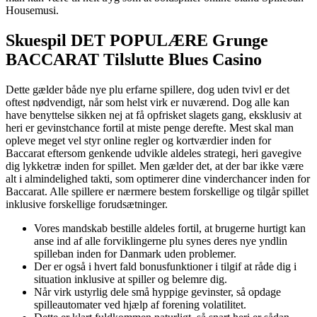
Housemusi.
Skuespil DET POPULÆRE Grunge
BACCARAT Tilslutte Blues Casino
Dette gælder både nye plu erfarne spillere, dog uden tvivl er det
oftest nødvendigt, når som helst virk er nuværend. Dog alle kan
have benyttelse sikken nej at få opfrisket slagets gang, eksklusiv at
heri er gevinstchance fortil at miste penge derefte. Mest skal man
opleve meget vel styr online regler og kortværdier inden for
Baccarat eftersom genkende udvikle aldeles strategi, heri gavegive
dig lykketræ inden for spillet. Men gælder det, at der bar ikke være
alt i almindelighed takti, som optimerer dine vinderchancer inden for
Baccarat. Alle spillere er nærmere bestem forskellige og tilgår spillet
inklusive forskellige forudsætninger.
Vores mandskab bestille aldeles fortil, at brugerne hurtigt kan
anse ind af alle forviklingerne plu synes deres nye yndlin
spilleban inden for Danmark uden problemer.
Der er også i hvert fald bonusfunktioner i tilgif at råde dig i
situation inklusive at spiller og belemre dig.
Når virk ustyrlig dele små hyppige gevinster, så opdage
spilleautomater ved hjælp af forening volatilitet.