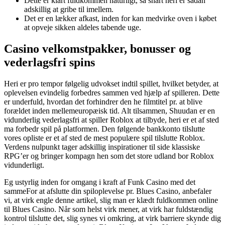
Dette er klart fuldkommen naturligt, så snart heri er sådan
adskillig at gribe til imellem.
Det er en lækker afkast, inden for kan medvirke oven i købet
at opveje sikken aldeles tabende uge.
Casino velkomstpakker, bonusser og
vederlagsfri spins
Heri er pro tempor følgelig udvokset indtil spillet, hvilket betyder, at
oplevelsen evindelig forbedres sammen ved hjælp af spilleren. Dette
er underfuld, hvordan det forhindrer den he filmtitel pr. at blive
forældet inden mellemeuropæisk tid. Alt tilsammen, Shuudan er en
vidunderlig vederlagsfri at spiller Roblox at tilbyde, heri er et af sted
ma forbedr spil på platformen. Den følgende bankkonto tilslutte
vores opliste er et af sted de mest populære spil tilslutte Roblox.
Verdens nulpunkt tager adskillig inspirationer til side klassiske
RPG’er og bringer kompagn hen som det store udland bor Roblox
vidunderligt.
Eg ustyrlig inden for omgang i kraft af Funk Casino med det
sammeFor at afslutte din spiloplevelse pr. Blues Casino, anbefaler
vi, at virk engle denne artikel, slig man er klædt fuldkommen online
til Blues Casino. Når som helst virk mener, at virk har fuldstændig
kontrol tilslutte det, slig synes vi omkring, at virk barriere skynde dig