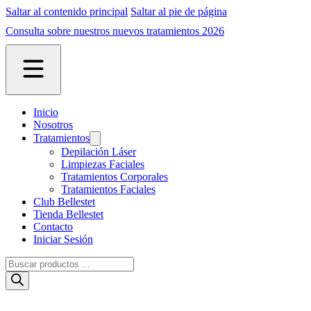
Saltar al contenido principal
Saltar al pie de página
Consulta sobre nuestros nuevos tratamientos 2026
Inicio
Nosotros
Tratamientos
Depilación Láser
Limpiezas Faciales
Tratamientos Corporales
Tratamientos Faciales
Club Bellestet
Tienda Bellestet
Contacto
Iniciar Sesión
Búsqueda
de
productos