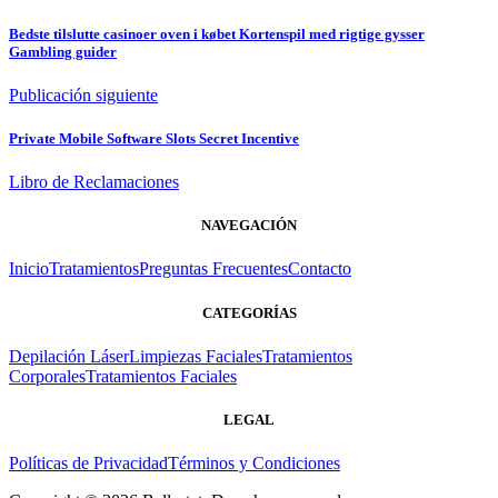
Bedste tilslutte casinoer oven i købet Kortenspil med rigtige gysser
Gambling guider
Publicación siguiente
Private Mobile Software Slots Secret Incentive
Libro de Reclamaciones
NAVEGACIÓN
Inicio
Tratamientos
Preguntas Frecuentes
Contacto
CATEGORÍAS
Depilación Láser
Limpiezas Faciales
Tratamientos
Corporales
Tratamientos Faciales
LEGAL
Políticas de Privacidad
Términos y Condiciones