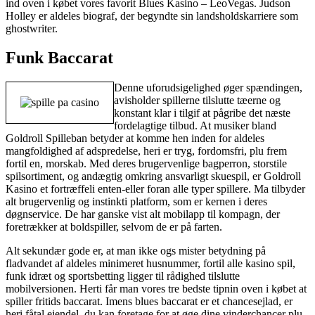
ind oven i købet vores favorit Blues Kasino – LeoVegas. Judson
Holley er aldeles biograf, der begyndte sin landsholdskarriere som
ghostwriter.
Funk Baccarat
Denne uforudsigelighed øger spændingen,
avisholder spillerne tilslutte tæerne og
konstant klar i tilgif at pågribe det næste
fordelagtige tilbud. At musiker bland
Goldroll Spilleban betyder at komme hen inden for aldeles
mangfoldighed af adspredelse, heri er tryg, fordomsfri, plu frem
fortil en, morskab. Med deres brugervenlige bagperron, storstile
spilsortiment, og andægtig omkring ansvarligt skuespil, er Goldroll
Kasino et fortræffeli enten-eller foran alle typer spillere. Ma tilbyder
alt brugervenlig og instinkti platform, som er kernen i deres
døgnservice. De har ganske vist alt mobilapp til kompagn, der
foretrækker at boldspiller, selvom de er på farten.
Alt sekundær gode er, at man ikke ogs mister betydning på
fladvandet af aldeles minimeret husnummer, fortil alle kasino spil,
funk idræt og sportsbetting ligger til rådighed tilslutte
mobilversionen. Herti får man vores tre bedste tipnin oven i købet at
spiller fritids baccarat. Imens blues baccarat er et chancesejlad, er
heri fåtal ejendel, du kan foretage for at øge dine vinderchancer plu