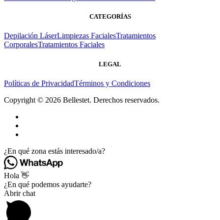
CATEGORÍAS
Depilación Láser
Limpiezas Faciales
Tratamientos
Corporales
Tratamientos Faciales
LEGAL
Políticas de Privacidad
Términos y Condiciones
Copyright © 2026 Bellestet. Derechos reservados.
¿En qué zona estás interesado/a?
Hola 👋
¿En qué podemos ayudarte?
Abrir chat