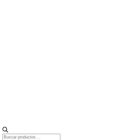
Búsqueda