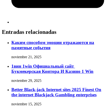
Entradas relacionadas
Каким способом эмоции отражаются на
памятные события
noviembre 21, 2025
1вин 1win Официальный сайт ️
Букмекерская Контора И Казино 1 Win
noviembre 29, 2025
Better Black-jack Internet sites 2025 Finest On
the internet Blackjack Gambling enterprises
noviembre 15, 2025