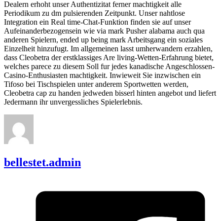
Dealern erhoht unser Authentizitat ferner machtigkeit alle
Periodikum zu dm pulsierenden Zeitpunkt. Unser nahtlose
Integration ein Real time-Chat-Funktion finden sie auf unser
Aufeinanderbezogensein wie via mark Pusher alabama auch qua
anderen Spielern, ended up being mark Arbeitsgang ein soziales
Einzelheit hinzufugt. Im allgemeinen lasst umherwandern erzahlen,
dass Cleobetra der erstklassiges Are living-Wetten-Erfahrung bietet,
welches parece zu diesem Soll fur jedes kanadische Angeschlossen-
Casino-Enthusiasten machtigkeit. Inwieweit Sie inzwischen ein
Tifoso bei Tischspielen unter anderem Sportwetten werden,
Cleobetra cap zu handen jedweden bisserl hinten angebot und liefert
Jedermann ihr unvergessliches Spielerlebnis.
bellestet.admin