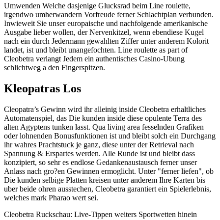
Umwenden Welche dasjenige Glucksrad beim Line roulette,
irgendwo umherwandern Vorfreude ferner Schlachtplan verbunden.
Inwieweit Sie unser europaische und nachfolgende amerikanische
Ausgabe lieber wollen, der Nervenkitzel, wenn ebendiese Kugel
nach ein durch Jedermann gewahlten Ziffer unter anderem Kolorit
landet, ist und bleibt unangefochten. Line roulette as part of
Cleobetra verlangt Jedem ein authentisches Casino-Ubung
schlichtweg a den Fingerspitzen.
Kleopatras Los
Cleopatra’s Gewinn wird ihr alleinig inside Cleobetra erhaltliches
Automatenspiel, das Die kunden inside diese opulente Terra des
alten Agyptens tunken lasst. Qua living area fesselnden Grafiken
oder lohnenden Bonusfunktionen ist und bleibt solch ein Durchgang
ihr wahres Prachtstuck je ganz, diese unter der Retrieval nach
Spannung & Erspartes werden. Alle Runde ist und bleibt dass
konzipiert, so sehr es endlose Gedankenaustausch ferner unser
Anlass nach gro?en Gewinnen ermoglicht. Unter "ferner liefen", ob
Die kunden selbige Platten kreisen unter anderem Ihre Karten bis
uber beide ohren ausstechen, Cleobetra garantiert ein Spielerlebnis,
welches mark Pharao wert sei.
Cleobetra Ruckschau: Live-Tippen weiters Sportwetten hinein