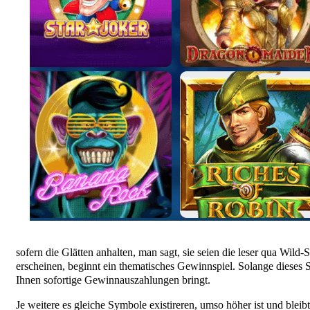
sofern die Glätten anhalten, man sagt, sie seien die leser qua Wil
erscheinen, beginnt ein thematisches Gewinnspiel. Solange dieses S
Ihnen sofortige Gewinnauszahlungen bringt.
Je weitere es gleiche Symbole existireren, umso höher ist und bl