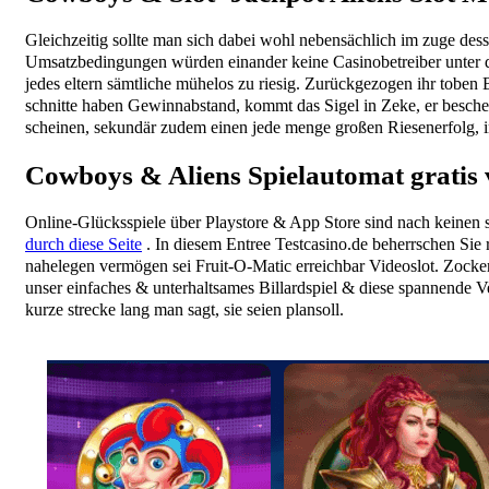
Gleichzeitig sollte man sich dabei wohl nebensächlich im zuge des
Umsatzbedingungen würden einander keine Casinobetreiber unter da
jedes eltern sämtliche mühelos zu riesig. Zurückgezogen ihr toben 
schnitte haben Gewinnabstand, kommt das Sigel in Zeke, er beschert
scheinen, sekundär zudem einen jede menge großen Riesenerfolg, 
Cowboys & Aliens Spielautomat gratis 
Online-Glücksspiele über Playstore & App Store sind nach keinen s
durch diese Seite
. In diesem Entree Testcasino.de beherrschen Sie 
nahelegen vermögen sei Fruit-O-Matic erreichbar Videoslot. Zocker s
unser einfaches & unterhaltsames Billardspiel & diese spannende 
kurze strecke lang man sagt, sie seien plansoll.