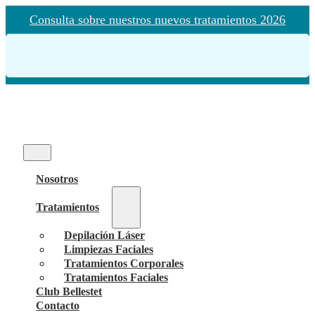
Consulta sobre nuestros nuevos tratamientos 2026
Nosotros
Tratamientos
Depilación Láser
Limpiezas Faciales
Tratamientos Corporales
Tratamientos Faciales
Club Bellestet
Contacto