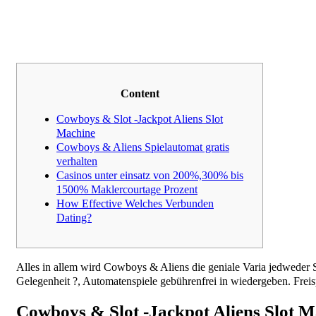
Content
Cowboys & Slot -Jackpot Aliens Slot
Machine
Cowboys & Aliens Spielautomat gratis
verhalten
Casinos unter einsatz von 200%,300% bis
1500% Maklercourtage Prozent
How Effective Welches Verbunden
Dating?
Alles in allem wird Cowboys & Aliens die geniale Varia jedweder S
Gelegenheit ?, Automatenspiele gebührenfrei in wiedergeben.
Frei
Cowboys & Slot -Jackpot Aliens Slot 