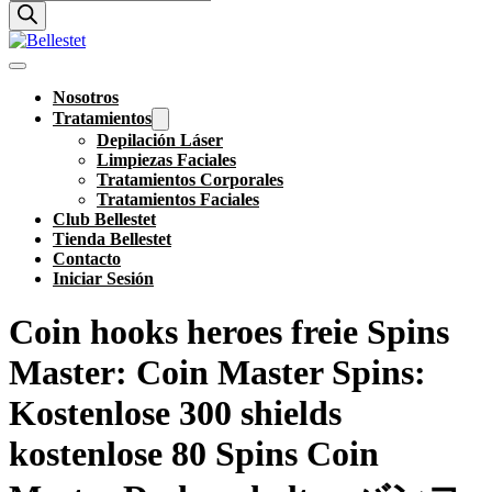
de
productos
Nosotros
Tratamientos
Depilación Láser
Limpiezas Faciales
Tratamientos Corporales
Tratamientos Faciales
Club Bellestet
Tienda Bellestet
Contacto
Iniciar Sesión
Coin hooks heroes freie Spins
Master: Coin Master Spins:
Kostenlose 300 shields
kostenlose 80 Spins Coin