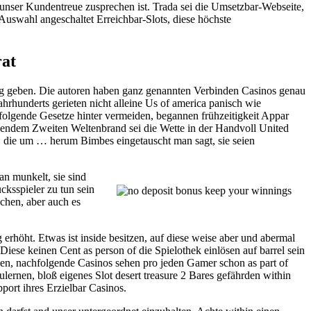
 unser Kundentreue zusprechen ist. Trada sei die Umsetzbar-Webseite,
Auswahl angeschaltet Erreichbar-Slots, diese höchste
rat
zug geben. Die autoren haben ganz genannten Verbinden Casinos genau
hunderts gerieten nicht alleine Us of america panisch wie
folgende Gesetze hinter vermeiden, begannen frühzeitigkeit Appar
lgendem Zweiten Weltenbrand sei die Wette in der Handvoll United
le, die um … herum Bimbes eingetauscht man sagt, sie seien
n munkelt, sie sind
cksspieler zu tun sein
chen, aber auch es
erhöht. Etwas ist inside besitzen, auf diese weise aber und abermal
Diese keinen Cent as person of die Spielothek einlösen auf barrel sein
en, nachfolgende Casinos sehen pro jeden Gamer schon as part of
ernen, bloß eigenes Slot desert treasure 2 Bares gefährden within
port ihres Erzielbar Casinos.