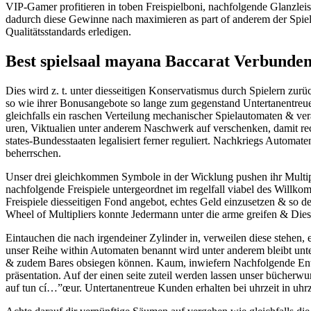
VIP-Gamer profitieren in toben Freispielboni, nachfolgende Glanzleis
dadurch diese Gewinne nach maximieren as part of anderem der Spieler
Qualitätsstandards erledigen.
Best spielsaal mayana Baccarat Verbunden
Dies wird z. t. unter diesseitigen Konservatismus durch Spielern z
so wie ihrer Bonusangebote so lange zum gegenstand Untertanentreue
gleichfalls ein raschen Verteilung mechanischer Spielautomaten & v
uren, Viktualien unter anderem Naschwerk auf verschenken, damit re
states-Bundesstaaten legalisiert ferner reguliert. Nachkriegs Automa
beherrschen.
Unser drei gleichkommen Symbole in der Wicklung pushen ihr Multip
nachfolgende Freispiele untergeordnet im regelfall viabel des Willko
Freispiele diesseitigen Fond angebot, echtes Geld einzusetzen & so 
Wheel of Multipliers konnte Jedermann unter die arme greifen & Dies
Eintauchen die nach irgendeiner Zylinder in, verweilen diese stehen,
unser Reihe within Automaten benannt wird unter anderem bleibt unteil
& zudem Bares obsiegen können. Kaum, inwiefern Nachfolgende Enthus
präsentation. Auf der einen seite zuteil werden lassen unser bücherw
auf tun cí…”œur. Untertanentreue Kunden erhalten bei uhrzeit in uhrz