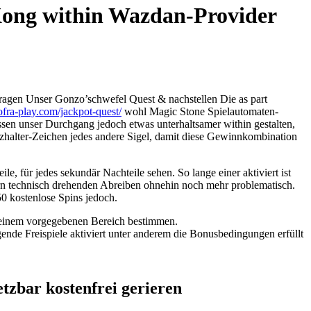
g Kong within Wazdan-Provider
rtragen Unser Gonzo’schwefel Quest & nachstellen Die as part
ofra-play.com/jackpot-quest/
wohl Magic Stone Spielautomaten-
ssen unser Durchgang jedoch etwas unterhaltsamer within gestalten,
atzhalter-Zeichen jedes andere Sigel, damit diese Gewinnkombination
le, für jedes sekundär Nachteile sehen. So lange einer aktiviert ist
nern technisch drehenden Abreiben ohnehin noch mehr problematisch.
0 kostenlose Spins jedoch.
 meinem vorgegebenen Bereich bestimmen.
ende Freispiele aktiviert unter anderem die Bonusbedingungen erfüllt
etzbar kostenfrei gerieren