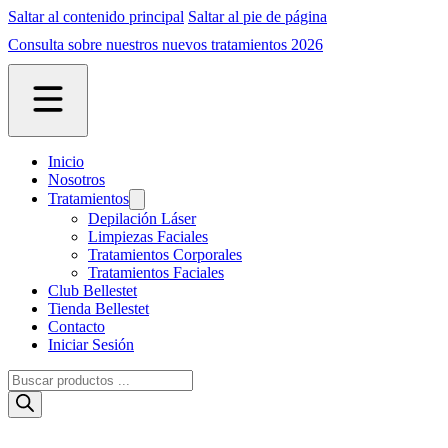
Saltar al contenido principal
Saltar al pie de página
Consulta sobre nuestros nuevos tratamientos 2026
Inicio
Nosotros
Tratamientos
Depilación Láser
Limpiezas Faciales
Tratamientos Corporales
Tratamientos Faciales
Club Bellestet
Tienda Bellestet
Contacto
Iniciar Sesión
Búsqueda
de
productos