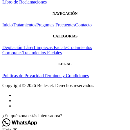
Libro de Reclamaciones
NAVEGACIÓN
Inicio
Tratamientos
Preguntas Frecuentes
Contacto
CATEGORÍAS
Depilación Láser
Limpiezas Faciales
Tratamientos
Corporales
Tratamientos Faciales
LEGAL
Políticas de Privacidad
Términos y Condiciones
Copyright © 2026 Bellestet. Derechos reservados.
¿En qué zona estás interesado/a?