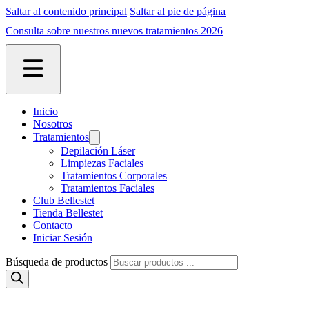
Saltar al contenido principal
Saltar al pie de página
Consulta sobre nuestros nuevos tratamientos 2026
Inicio
Nosotros
Tratamientos
Depilación Láser
Limpiezas Faciales
Tratamientos Corporales
Tratamientos Faciales
Club Bellestet
Tienda Bellestet
Contacto
Iniciar Sesión
Búsqueda de productos