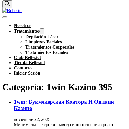
Nosotros
Tratamientos
Depilación Láser
Limpiezas Faciales
Tratamientos Corporales
Tratamientos Faciales
Club Bellestet
Tienda Bellestet
Contacto
Iniciar Sesión
Categoría:
1win Kazino 395
1win: Букмекерская Контора И Онлайн
Казино
noviembre 22, 2025
Минимальные сроки вывода и пополнения средств