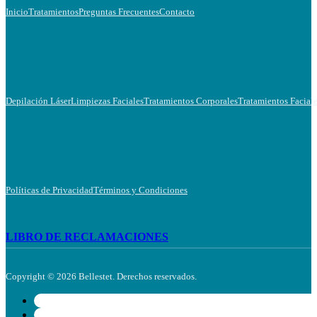
Inicio
Tratamientos
Preguntas Frecuentes
Contacto
Depilación Láser
Limpiezas Faciales
Tratamientos Corporales
Tratamientos Facial
Políticas de Privacidad
Términos y Condiciones
LIBRO DE RECLAMACIONES
Copyright © 2026 Bellestet. Derechos reservados.