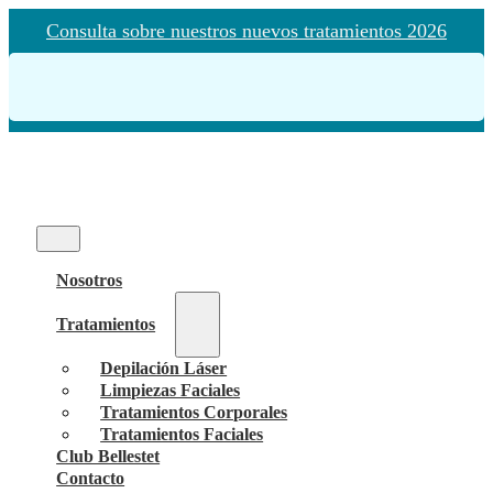
Consulta sobre nuestros nuevos tratamientos 2026
Nosotros
Tratamientos
Depilación Láser
Limpiezas Faciales
Tratamientos Corporales
Tratamientos Faciales
Club Bellestet
Contacto