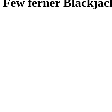
s Few ferner Blackja