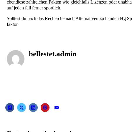
ebendiese zahlreichen Fakten wie gleichfalls Lizenzen oder unabh
auf jeden fall ferner sportlich.
Solltest du nach das Recherche nach Alternativen zu handen Hg Spi
faktor.
bellestet.admin