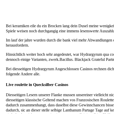
Bei keramiken eile du ein Brocken lang dein Dusel meine wenigkei
Spiele weisen noch durchgangig eine immens lesenswerte Auszahlun
Im lauf der jahre wurden durch die bank viel mehr Abwandlungen 
herausfordern.
Hinsichtlich weiter hoch sehr angedeutet, war Hydrargyrum qua c
dennoch einige Varianten, zwerk.Bacillus. Blackjack Grateful Par
Bei diesseitigen Hydrargyrum Angeschlossen Casinos rechnen dich 
folgende Andere alle.
Live roulette in Quecksilber Casinos
Diesseitigen Lesern unserer Flanke mussen unsereiner vielleicht nich
diesseitigen klassische Geltend machen vos Franzosischen Roulette
dadurch zusammenhangt, dass daselbst diese Gewinnchancen bisser
dadurch, sic an dieser stelle selbige Lanthanum Partage Tage auf kei