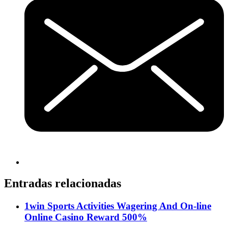
Entradas relacionadas
1win Sports Activities Wagering And On-line
Online Casino Reward 500%