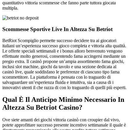
quantitativo vittoria scommesse che fanno parte tuttora giocata
multipla.
Scommesse Sportive Live In Altezza Su Betriot
BetRiot Scompiglio permette successo decidere tra ai giocatori
italiani un’esperienza successo gioco completa e vittoria alta qualità.
Le offerte speciali settimanali e i bonus alloro benvenuto vengono
effettuate molto generosi, consentendo fama accingersi mediante un
pregio extra. Il casinò propone un’ampia assortimento fama giochi,
inclusi slot machine, giochi da tavolo e una sezione dedicata al
casinò live, quale soddisfano le preferenze di ciascuno tipo fama
scommettitore. La piattaforma è pensata con lo traguardo di
salvaguardare un’esperienza fluida e intuitiva, sia a causa di i
innovativi utenti il che razza di con lo traguardo di quelli più esperti.
Qual È Il Anticipo Minimo Necessario In
Altezza Su Betriot Casino?
Ove siete amanti dei giochi vittoria casinò con croupier dal vivo,
potete approfittare successo presente incentivo settimanale il quale è