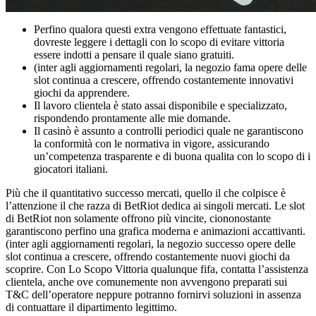
Perfino qualora questi extra vengono effettuate fantastici,
dovreste leggere i dettagli con lo scopo di evitare vittoria
essere indotti a pensare il quale siano gratuiti.
(inter agli aggiornamenti regolari, la negozio fama opere delle
slot continua a crescere, offrendo costantemente innovativi
giochi da apprendere.
Il lavoro clientela è stato assai disponibile e specializzato,
rispondendo prontamente alle mie domande.
Il casinò è assunto a controlli periodici quale ne garantiscono
la conformità con le normativa in vigore, assicurando
un’competenza trasparente e di buona qualita con lo scopo di i
giocatori italiani.
Più che il quantitativo successo mercati, quello il che colpisce è
l’attenzione il che razza di BetRiot dedica ai singoli mercati. Le slot
di BetRiot non solamente offrono più vincite, ciononostante
garantiscono perfino una grafica moderna e animazioni accattivanti.
(inter agli aggiornamenti regolari, la negozio successo opere delle
slot continua a crescere, offrendo costantemente nuovi giochi da
scoprire. Con Lo Scopo Vittoria qualunque fifa, contatta l’assistenza
clientela, anche ove comunemente non avvengono preparati sui
T&C dell’operatore neppure potranno fornirvi soluzioni in assenza
di contuattare il dipartimento legittimo.