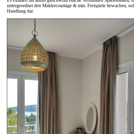
Es existiert bis anhin gleichwohl etliche Verbunden Spielotheken, 
untergeordnet den Maklercourtage & min. Freispiele bewachen, sofe
Handlung dar.