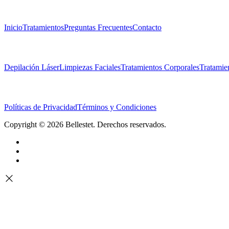
Inicio
Tratamientos
Preguntas Frecuentes
Contacto
Depilación Láser
Limpiezas Faciales
Tratamientos Corporales
Tratamie
Políticas de Privacidad
Términos y Condiciones
Copyright © 2026 Bellestet. Derechos reservados.