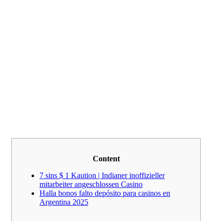
Content
7 sins $ 1 Kaution | Indianer inoffizieller
mitarbeiter angeschlossen Casino
Halla bonos falto depósito para casinos en
Argentina 2025