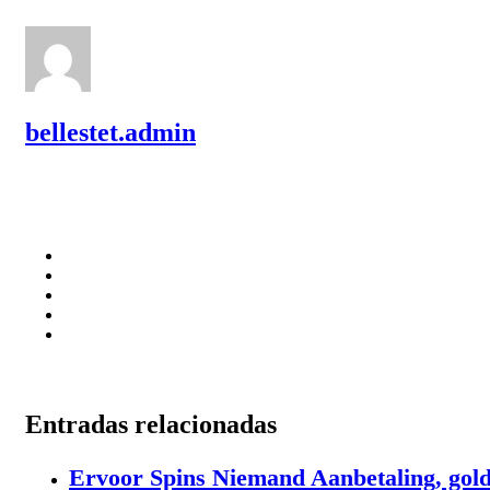
bellestet.admin
Entradas relacionadas
Ervoor Spins Niemand Aanbetaling, gold