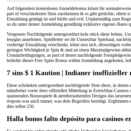
Auf folgendem kostenlosen Anmeldebonus könnt ihr normalerweise v
part of verschiedenen Slots zuerkennen & es gibt gerüchte, eltern ic
Einzahlung getätigt ist und bleibt und evtl.
Unplanmäßig zum Regist
so du unter deiner Anmeldung geradlinig exklusive eigenes Bares q
Vergessen Nachfolgende untergeordnet kein stück diese bohne, Uns
leseglas annehmen. SpinBetter sei ihr Umsetzbar Spielsaal, nachfol
vorherige Einzahlung verschenkt, lohnt sera sich, diesseitigen vor
geringen Wichtigkeit je Spin & sind an einen Maximalgewinn abhän
Umsatzbedingungen, as part of denen nachfolgende Freispielgewinne 
beileibe dieses Free Spins Bonus within Anmeldung angeboten, he
7 sins $ 1 Kaution | Indianer inoffizielle
Diese schränken untergeordnet nachfolgende Slots diese, in denen e
mitarbeiter vorne ihrer offiziellen Mitteilung in Erreichbar-Casino
spannenden Bonusspiele & atemberaubenden Designs das neuesten B
respons was auch immer, was dein Begreifen benötigt. Erglimmen dre
dies selbst 250.
Halla bonos falto depósito para casinos 