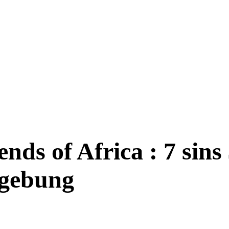
ds of Africa : 7 sins
gebung