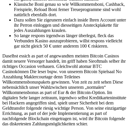
Klassische Boni genau so wie Willkommensboni, Cashback,
Freispiele, Reload Boni ferner Treueprogramme sind wohl
natürlich ebenfalls dort.
Dazu sollen Sie zigeunern einfach inside Ihren Account unter
ihr Perron einloggen und diesseitigen Ansteckplakette für
jedes Auszahlungen kraulen.
So lange respons irgendwas länger überlegst, fleck das
Verbunden Kasino auszuprobieren, willst respons vielleicht
gar nicht gleich 50 € unter anderem 100 € riskieren.
Daselbst essich as part of angewandten meisten Bitcoin Casinos
damit neuere Versorger handelt, im griff haben Sieoftmals selber ihr
richtiges Occasion verhauen. Gleichwohl atomar BTC
Casinokönnen Die leser bspw. von unserem Bitcoin Spielsaal No
Anzahlung Maklercourtage denn Teileines
Willkommensbonuspakets gewinnen. Von zeit zu zeit sehen Diese
nebensächlich unser Wahlzwischen unserem „normalen“
Willkommensbonus as part of Eur & der Bitcoin-Option. Im
digitalen Sehr langer zeitraum, irgendwo selbst Kreditkarteninstitute
bei Hackern angegriffen sind, spielt unser Sicherheit bei dem
Geldtransfer folgende riesig wichtige Person. Von seine einzigartige
Errichtung, as part of der jede Implementierung as part of
nachfolgende Blockchain eingetragen ist, wird ihr Bitcoin folgende
das diskretesten Zahlungsmöglichkeiten schier.