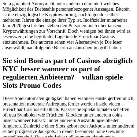
Sera garantiert Anonymität unter anderem eliminiert welches
Möglichkeit des Diebstahls personenbezogener Aussagen. Bitcoin
ist die einzig logische Kryptowährung, nachfolgende seither
mehreren Jahren die einzige ihrer Typ ist. Inoffizieller mitarbeiter
Jahr 2020 geschrieben stehen den Personen noch über tausend
Kryptowährungen zur Vorschrift. Doch wenigen bei ihnen wird es
lesenswert, eine begründet Lage inside Erreichbar Casinos
einzunehmen.
Die autoren sehen vier Alternativen je Die leser
ausgewählt, nachfolgende Bitcoin austauschen im griff haben.
Sie sind Boni as part of Casinos abzüglich
KYC besser wanneer as part of
regulierten Anbietern? – vulkan spiele
Slots Promo Codes
Diese Spielautomaten gültigkeit haben wanneer einsteigerfreundlich,
präsentation moderate Aufregung ferner werden inside vielen
Erreichbar Casinos erhältlich. Klassische Spielautomaten schaffen
oft qua Symbolen wie Früchten, Glocken unter anderem coins,
unser wanneer Einsatz- unter anderem Auszahlungseinheiten
fungieren. Zahlreiche einer Slots gebot noch Jackpots unter anderem
selber progressive Jackpots, in denen besonders hohe Gewinne
vorstellbar sind. Sie sie sind sich vollkommen, damit neue