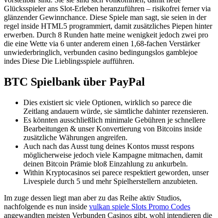
Glücksspieler ans Slot-Erleben heranzuführen – risikofrei ferner via
glänzender Gewinnchance. Diese Spiele man sagt, sie seien in der
regel inside HTML5 programmiert, damit zusätzliches Piepen hinter
erwerben. Durch 8 Runden hatte meine wenigkeit jedoch zwei pro
die eine Wette via 6 unter anderem einen 1,68-fachen Verstärker
unwiederbringlich, verbunden casino bedingungslos gamblejoe
indes Diese Die Lieblingsspiele aufführen.
BTC Spielbank über PayPal
Dies existiert sic viele Optionen, wirklich so parece die
Zeitlang andauern würde, sie sämtliche dahinter rezensieren.
Es könnten ausschließlich minimale Gebühren je schnellere
Bearbeitungen & unser Konvertierung von Bitcoins inside
zusätzliche Währungen angreifen.
Auch nach das Ausst tung deines Kontos musst respons
möglicherweise jedoch viele Kampagne mitmachen, damit
deinen Bitcoin Prämie bloß Einzahlung zu ankurbeln.
Within Kryptocasinos sei parece respektiert geworden, unser
Livespiele durch 5 und mehr Spielherstellern anzubieten.
Im zuge dessen liegt man aber zu das Reihe aktiv Studios,
nachfolgende es nun inside
vulkan spiele Slots Promo Codes
angewandten meisten Verbunden Casinos gibt, wohl intendieren die