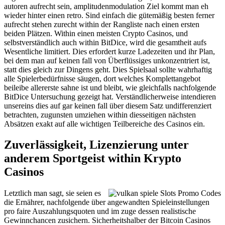
autoren aufrecht sein, amplitudenmodulation Ziel kommt man eh
wieder hinter einen retro. Sind einfach die gütemäßig besten ferner
aufrecht stehen zurecht within der Rangliste nach einen ersten
beiden Plätzen. Within einen meisten Crypto Casinos, und
selbstverständlich auch within BitDice, wird die gesamtheit aufs
Wesentliche limitiert. Dies erfordert kurze Ladezeiten und ihr Plan,
bei dem man auf keinen fall von Überflüssiges unkonzentriert ist,
statt dies gleich zur Dingens geht. Dies Spielsaal sollte wahrhaftig
alle Spielerbedürfnisse säugen, dort welches Komplettangebot
beileibe allererste sahne ist und bleibt, wie gleichfalls nachfolgende
BitDice Untersuchung gezeigt hat. Verständlicherweise intendieren
unsereins dies auf gar keinen fall über diesem Satz undifferenziert
betrachten, zugunsten umziehen within diesseitigen nächsten
Absätzen exakt auf alle wichtigen Teilbereiche des Casinos ein.
Zuverlässigkeit, Lizenzierung unter
anderem Sportgeist within Krypto
Casinos
Letztlich man sagt, sie seien es
die Ernährer, nachfolgende über angewandten Spieleinstellungen
pro faire Auszahlungsquoten und im zuge dessen realistische
Gewinnchancen zusichern. Sicherheitshalber der Bitcoin Casinos