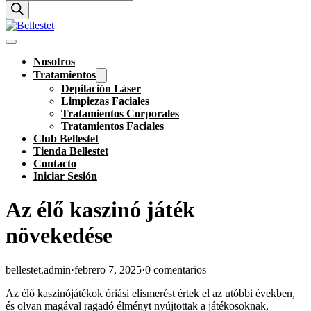
de
productos
Nosotros
Tratamientos
Depilación Láser
Limpiezas Faciales
Tratamientos Corporales
Tratamientos Faciales
Club Bellestet
Tienda Bellestet
Contacto
Iniciar Sesión
Az élő kaszinó játék
növekedése
bellestet.admin
·
febrero 7, 2025
·
0 comentarios
Az élő kaszinójátékok óriási elismerést értek el az utóbbi években,
és olyan magával ragadó élményt nyújtottak a játékosoknak,