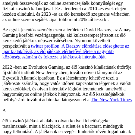
amelyek összevonják az online szerencsejáték könnyűségét egy
fizikai kaszinó kalandjával. Ez a tendencia a 2010 -es évek elején
kezdett elindulni, és 2023 -ra az élő kereskedő szegmens várhatóan
az online szerencsejáték -ipar több mint 20% -át teszi ki.
Az egyik jelentős személy ezen a területen David Baazov, az Amaya
Gaming korábbi vezérigazgatója, aki kulcsszerepet játszott az élő
kereskedő játékok népszerűsítésében. Nyomon követheti
perspektíváit a
twitter profilon. A Baazov előrelátása elősegítette az
ipar kialakítását, az élő játékok elérhetővé tétele a nagyobb
közönség számára és fokozza a játékosok interakcióját.
2022 -ben az Evolution Gaming, az élő kaszinó kínálatának úttörője,
új stúdiót indított New Jersey -ben, tovább növeli lábnyomát az
Egyesült Államok iparában. Ez a létesítmény lehetővé teszi a
játékosok számára, hogy valós időben kapcsolatba lépjenek a valódi
kereskedőkkel, és olyan interaktív légkört teremtenek, amelyről a
hagyományos online játékok hiányoznak. Az élő kaszinójátékok
befolyásáról további adatokkal látogasson el a
The New York Times
.
A
élő kaszinó játékok általában olyan kedvelt lehetőségeket
tartalmaznak, mint a blackjack, a rulett és a baccarat, mindegyik
nagy felbontású. A játékosok csevegési funkciók révén fogadhatnak